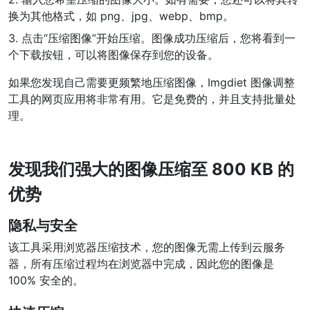
换为其他格式，如 png、jpg、webp、bmp。
PDF 合并
New
3. 点击“压缩图像”开始压缩。图像成功压缩后，您将看到一
合并PDF文件以创建单个PDF文档
个下载按钮，可以将图像保存到您的设备。
PDF 拆分
New
如果您发现自己需要更频繁地压缩图像，Imgdiet 图像调整
我们的PDF拆分器允许您将PDF中的选定页面拆分为单个文件
工具的网页应用将非常有用。它是免费的，并且支持批量处
理。
提取PDF中图片
New
在几秒钟内从PDF文档中获取所有图像
发现我们强大的图像压缩至 800 KB 的
删除PDF页数
New
优势
从PDF文档中删除指定页面
隐私与安全
更多工具
该工具采用浏览器压缩技术，您的图像无需上传到云服务
器，所有压缩过程均在浏览器中完成，因此您的图像是
100% 安全的。