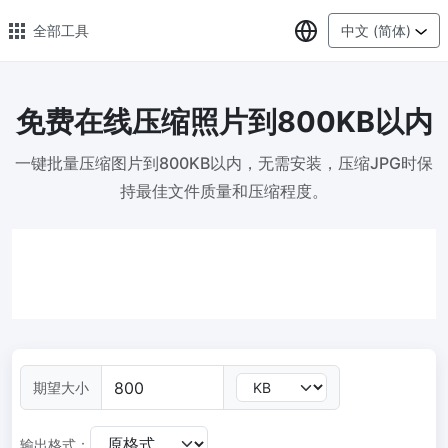
选择语言
全部工具
中文 (简体)
免费在线压缩照片到800KB以内
🔥 热门 🔥
一键批量压缩图片到800KB以内，无需安装，压缩JPG时保
图片压缩
持最佳文件质量和压缩程度。
在线图片批量压缩，压缩率最高可达80%
图片格式转换
轻松将PNG、WEBP、BMP、TIFF或RAW格式批量转换为JPG
图片改尺寸
安全、免费、轻松地调整图像大小，保证高质量
照片压缩到指定大小
期望大小
将图像压缩为20kb、50kb、100KB、200KB或任何其他大小
输出格式：