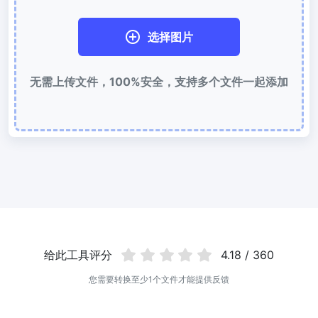
使用有损和无损压缩方法来压缩 WebP 图像
选择图片
图片压缩到 50KB
轻松批量压缩
JPG、PNG、WEBP
文件至 50KB
无需上传文件，100%安全，支持多个文件一起添加
图片压缩到 100KB
轻松批量压缩
JPG、PNG、WEBP
文件至 100KB
图片格式转换
PNG 转 JPG
快速易用的 PNG 转 JPG工具。 在线将多个 PNG 图像转换为 JPG
JPG 转 PNG
在线快速将多个JPG图片转PNG格式，浏览器技术处理，无需上传到
给此工具评分
4.18 / 360
服务器
您需要转换至少1个文件才能提供反馈
WEBP 转 JPG
在线将多张个WEBP图片转换为JPG