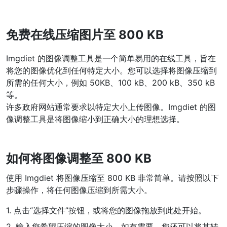
WEBP 转 PNG
免费在线压缩图片至 800 KB
在线将多个EBP图像转换为PNG
HEIC 转 JPG
Imgdiet 的图像调整工具是一个简单易用的在线工具，旨在
将iPhone HEIC图像转换为JPG
将您的图像优化到任何特定大小。您可以选择将图像压缩到
所需的任何大小，例如 50KB、100 kB、200 kB、350 kB
RAW转换器
等。
许多政府网站通常要求以特定大小上传图像。Imgdiet 的图
转换CR2、CR3、NEF、ARW、ORF、PEF、RAF、RAW转换为JPG
格式
像调整工具是将图像缩小到正确大小的理想选择。
PDF工具
如何将图像调整至 800 KB
JPG 转 PDF
New
将JPG图像转换为PDF文件
使用 Imgdiet 将图像压缩至 800 KB 非常简单。请按照以下
设置方向、边距、页面大小，并将多个图像合并到一个PDF或单独的
文件中
步骤操作，将任何图像压缩到所需大小。
PDF 转 JPG
1. 点击“选择文件”按钮，或将您的图像拖放到此处开始。
New
在几秒钟内将PDF转换为高质量的JPG、PNG或Webp图像
2. 输入您希望压缩的图像大小。如有需要，您还可以将其转