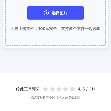
使用有损和无损压缩方法来压缩 WebP 图像
选择图片
图片压缩到 50KB
轻松批量压缩
JPG、PNG、WEBP
文件至 50KB
无需上传文件，100%安全，支持多个文件一起添加
图片压缩到 100KB
轻松批量压缩
JPG、PNG、WEBP
文件至 100KB
图片格式转换
PNG 转 JPG
快速易用的 PNG 转 JPG工具。 在线将多个 PNG 图像转换为 JPG
JPG 转 PNG
在线快速将多个JPG图片转PNG格式，浏览器技术处理，无需上传到
给此工具评分
4.15 / 311
服务器
您需要转换至少1个文件才能提供反馈
WEBP 转 JPG
在线将多张个WEBP图片转换为JPG