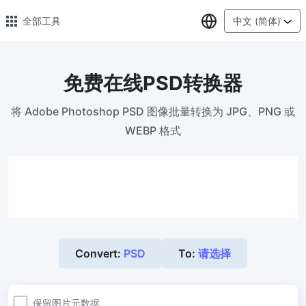
选择语言
全部工具
中文 (简体)
免费在线PSD转换器
🔥 热门 🔥
将 Adobe Photoshop PSD 图像批量转换为 JPG、PNG 或
图片压缩
WEBP 格式
在线图片批量压缩，压缩率最高可达80%
图片格式转换
轻松将PNG、WEBP、BMP、TIFF或RAW格式批量转换为JPG
图片改尺寸
安全、免费、轻松地调整图像大小，保证高质量
Convert:
PSD
To:
请选择
照片压缩到指定大小
将图像压缩为20kb、50kb、100KB、200KB或任何其他大小
保留图片元数据