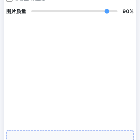
300 DPI 修改器
图片质量
90%
在线批量更改图像的 DPI
JPG 转 PDF
将JPG、PNG、BMP、TIFF等图像转换为PDF文件,
设置方向、边距、页面大小，并将多个图像合并到一个PDF或单独的
文件中
图片压缩
JPG 压缩
批量压缩JPG文件，并保持最佳质量
PNG 压缩
使用有损和无损压缩方法来压缩 PNG 图像
GIF 压缩
批量压缩和减小GIF动画文件大小
WebP 压缩