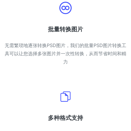
PDF 合并
New
合并PDF文件以创建单个PDF文档
批量转换图片
PDF 拆分
New
我们的PDF拆分器允许您将PDF中的选定页面拆分为单个文件
无需繁琐地逐张转换PSD图片，我们的批量PSD图片转换工
具可以让您选择多张图片并一次性转换，从而节省时间和精
提取PDF中图片
New
力
在几秒钟内从PDF文档中获取所有图像
删除PDF页数
New
从PDF文档中删除指定页面
更多工具
多种格式支持