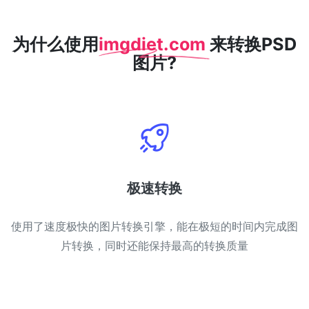
WEBP 转 PNG
为什么使用
imgdiet.com
来转换PSD
在线将多个EBP图像转换为PNG
图片?
HEIC 转 JPG
将iPhone HEIC图像转换为JPG
RAW转换器
转换CR2、CR3、NEF、ARW、ORF、PEF、RAF、RAW转换为JPG
格式
PDF工具
极速转换
JPG 转 PDF
New
使用了速度极快的图片转换引擎，能在极短的时间内完成图
将JPG图像转换为PDF文件
设置方向、边距、页面大小，并将多个图像合并到一个PDF或单独的
片转换，同时还能保持最高的转换质量
文件中
PDF 转 JPG
New
在几秒钟内将PDF转换为高质量的JPG、PNG或Webp图像