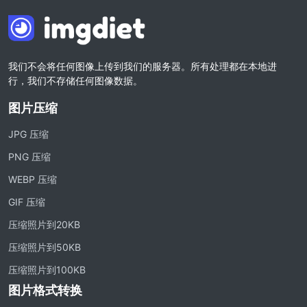
使用有损和无损压缩方法来压缩 WebP 图像
图片压缩到 50KB
轻松批量压缩
我们不会将任何图像上传到我们的服务器。所有处理都在本地进
JPG、PNG、WEBP
文件至 50KB
行，我们不存储任何图像数据。
图片压缩到 100KB
图片压缩
轻松批量压缩
JPG、PNG、WEBP
文件至 100KB
JPG 压缩
图片格式转换
PNG 压缩
PNG 转 JPG
WEBP 压缩
快速易用的 PNG 转 JPG工具。 在线将多个 PNG 图像转换为 JPG
GIF 压缩
JPG 转 PNG
压缩照片到20KB
在线快速将多个JPG图片转PNG格式，浏览器技术处理，无需上传到
压缩照片到50KB
服务器
压缩照片到100KB
WEBP 转 JPG
图片格式转换
在线将多张个WEBP图片转换为JPG