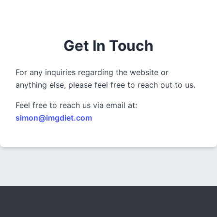
300 DPI 修改器
在线批量更改图像的 DPI
Get In Touch
JPG 转 PDF
将JPG、PNG、BMP、TIFF等图像转换为PDF文件,
设置方向、边距、页面大小，并将多个图像合并到一个PDF或单独的
文件中
For any inquiries regarding the website or
anything else, please feel free to reach out to us.
图片压缩
Feel free to reach us via email at:
JPG 压缩
simon@imgdiet.com
批量压缩JPG文件，并保持最佳质量
PNG 压缩
使用有损和无损压缩方法来压缩 PNG 图像
GIF 压缩
批量压缩和减小GIF动画文件大小
WebP 压缩