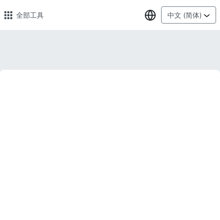
选择语言
全部工具
中文 (简体)
🔥 热门 🔥
图片压缩
在线图片批量压缩，压缩率最高可达80%
图片格式转换
轻松将PNG、WEBP、BMP、TIFF或RAW格式批量转换为JPG
图片改尺寸
安全、免费、轻松地调整图像大小，保证高质量
照片压缩到指定大小
将图像压缩为20kb、50kb、100KB、200KB或任何其他大小