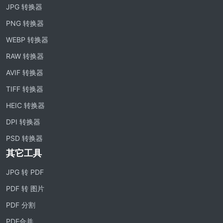
JPG 转换器
WEBP 转 PNG
PNG 转换器
在线将多个EBP图像转换为PNG
WEBP 转换器
HEIC 转 JPG
RAW 转换器
将iPhone HEIC图像转换为JPG
AVIF 转换器
TIFF 转换器
RAW转换器
转换CR2、CR3、NEF、ARW、ORF、PEF、RAF、RAW转换为JPG
HEIC 转换器
格式
DPI 转换器
PDF工具
PSD 转换器
其它工具
JPG 转 PDF
New
将JPG图像转换为PDF文件
JPG 转 PDF
设置方向、边距、页面大小，并将多个图像合并到一个PDF或单独的
文件中
PDF 转 图片
PDF 分割
PDF 转 JPG
New
在几秒钟内将PDF转换为高质量的JPG、PNG或Webp图像
PDF合并