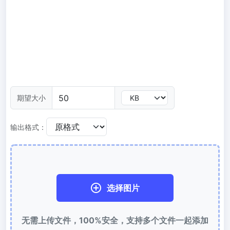
300 DPI 修改器
在线批量更改图像的 DPI
JPG 转 PDF
将JPG、PNG、BMP、TIFF等图像转换为PDF文件,
设置方向、边距、页面大小，并将多个图像合并到一个PDF或单独的
文件中
图片压缩
期望大小
JPG 压缩
输出格式：
批量压缩JPG文件，并保持最佳质量
PNG 压缩
使用有损和无损压缩方法来压缩 PNG 图像
选择图片
GIF 压缩
批量压缩和减小GIF动画文件大小
无需上传文件，100%安全，支持多个文件一起添加
WebP 压缩