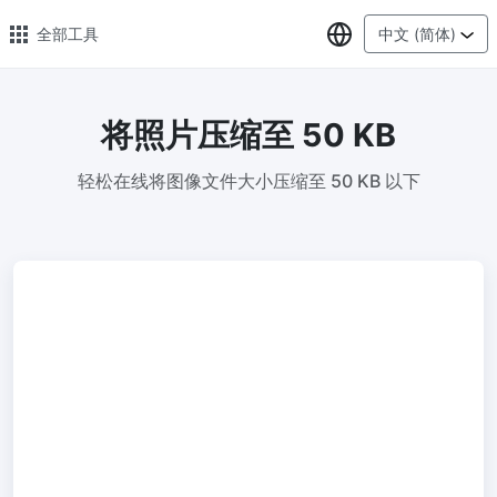
选择语言
全部工具
中文 (简体)
将照片压缩至 50 KB
🔥 热门 🔥
轻松在线将图像文件大小压缩至 50 KB 以下
图片压缩
在线图片批量压缩，压缩率最高可达80%
图片格式转换
轻松将PNG、WEBP、BMP、TIFF或RAW格式批量转换为JPG
图片改尺寸
安全、免费、轻松地调整图像大小，保证高质量
照片压缩到指定大小
将图像压缩为20kb、50kb、100KB、200KB或任何其他大小