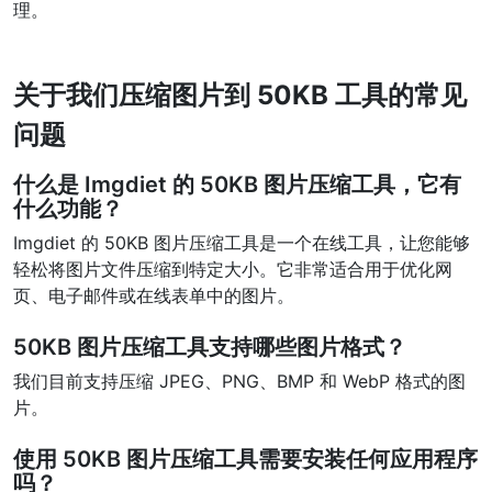
理。
PDF 合并
New
合并PDF文件以创建单个PDF文档
关于我们压缩图片到 50KB 工具的常见
PDF 拆分
New
问题
我们的PDF拆分器允许您将PDF中的选定页面拆分为单个文件
什么是 Imgdiet 的 50KB 图片压缩工具，它有
提取PDF中图片
什么功能？
New
在几秒钟内从PDF文档中获取所有图像
Imgdiet 的 50KB 图片压缩工具是一个在线工具，让您能够
轻松将图片文件压缩到特定大小。它非常适合用于优化网
删除PDF页数
New
页、电子邮件或在线表单中的图片。
从PDF文档中删除指定页面
50KB 图片压缩工具支持哪些图片格式？
更多工具
我们目前支持压缩 JPEG、PNG、BMP 和 WebP 格式的图
片。
使用 50KB 图片压缩工具需要安装任何应用程序
吗？