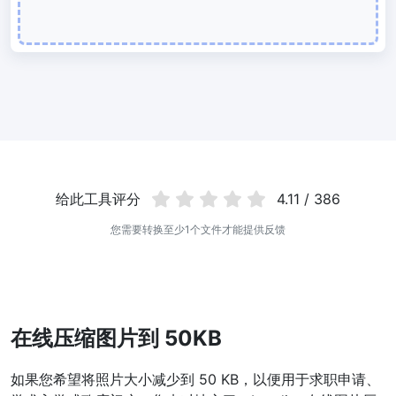
使用有损和无损压缩方法来压缩 WebP 图像
图片压缩到 50KB
轻松批量压缩
JPG、PNG、WEBP
文件至 50KB
图片压缩到 100KB
轻松批量压缩
JPG、PNG、WEBP
文件至 100KB
图片格式转换
给此工具评分
4.11 / 386
PNG 转 JPG
您需要转换至少1个文件才能提供反馈
快速易用的 PNG 转 JPG工具。 在线将多个 PNG 图像转换为 JPG
JPG 转 PNG
在线快速将多个JPG图片转PNG格式，浏览器技术处理，无需上传到
服务器
在线压缩图片到 50KB
WEBP 转 JPG
如果您希望将照片大小减少到 50 KB，以便用于求职申请、
在线将多张个WEBP图片转换为JPG