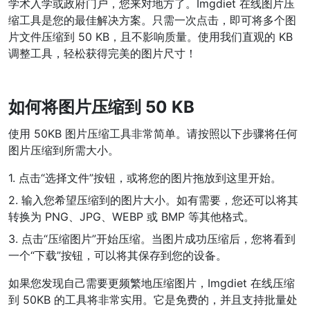
学术入学或政府门户，您来对地方了。Imgdiet 在线图片压
缩工具是您的最佳解决方案。只需一次点击，即可将多个图
WEBP 转 PNG
片文件压缩到 50 KB，且不影响质量。使用我们直观的 KB
在线将多个EBP图像转换为PNG
调整工具，轻松获得完美的图片尺寸！
HEIC 转 JPG
将iPhone HEIC图像转换为JPG
如何将图片压缩到 50 KB
RAW转换器
使用 50KB 图片压缩工具非常简单。请按照以下步骤将任何
转换CR2、CR3、NEF、ARW、ORF、PEF、RAF、RAW转换为JPG
图片压缩到所需大小。
格式
1. 点击“选择文件”按钮，或将您的图片拖放到这里开始。
PDF工具
2. 输入您希望压缩到的图片大小。如有需要，您还可以将其
JPG 转 PDF
转换为 PNG、JPG、WEBP 或 BMP 等其他格式。
New
将JPG图像转换为PDF文件
3. 点击“压缩图片”开始压缩。当图片成功压缩后，您将看到
设置方向、边距、页面大小，并将多个图像合并到一个PDF或单独的
文件中
一个“下载”按钮，可以将其保存到您的设备。
如果您发现自己需要更频繁地压缩图片，Imgdiet 在线压缩
PDF 转 JPG
New
到 50KB 的工具将非常实用。它是免费的，并且支持批量处
在几秒钟内将PDF转换为高质量的JPG、PNG或Webp图像