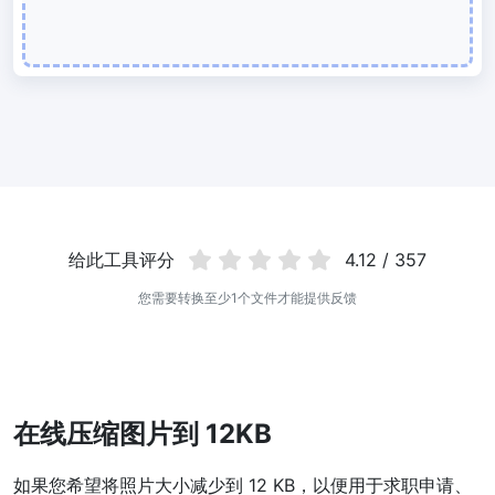
使用有损和无损压缩方法来压缩 WebP 图像
图片压缩到 50KB
轻松批量压缩
JPG、PNG、WEBP
文件至 50KB
图片压缩到 100KB
轻松批量压缩
JPG、PNG、WEBP
文件至 100KB
图片格式转换
给此工具评分
4.12 / 357
PNG 转 JPG
您需要转换至少1个文件才能提供反馈
快速易用的 PNG 转 JPG工具。 在线将多个 PNG 图像转换为 JPG
JPG 转 PNG
在线快速将多个JPG图片转PNG格式，浏览器技术处理，无需上传到
服务器
在线压缩图片到 12KB
WEBP 转 JPG
如果您希望将照片大小减少到 12 KB，以便用于求职申请、
在线将多张个WEBP图片转换为JPG