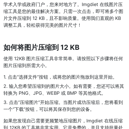
学术入学或政府门户，您来对地方了。Imgdiet 在线图片压
WEBP 转 PNG
缩工具是您的最佳解决方案。只需一次点击，即可将多个图
片文件压缩到 12 KB，且不影响质量。使用我们直观的 KB
在线将多个EBP图像转换为PNG
调整工具，轻松获得完美的图片尺寸！
HEIC 转 JPG
将iPhone HEIC图像转换为JPG
如何将图片压缩到 12 KB
RAW转换器
使用 12KB 图片压缩工具非常简单。请按照以下步骤将任何
转换CR2、CR3、NEF、ARW、ORF、PEF、RAF、RAW转换为JPG
图片压缩到所需大小。
格式
PDF工具
1. 点击“选择文件”按钮，或将您的图片拖放到这里开始。
2. 输入您希望压缩到的图片大小。如有需要，您还可以将其
JPG 转 PDF
New
转换为 PNG、JPG、WEBP 或 BMP 等其他格式。
将JPG图像转换为PDF文件
设置方向、边距、页面大小，并将多个图像合并到一个PDF或单独的
3. 点击“压缩图片”开始压缩。当图片成功压缩后，您将看到
文件中
一个“下载”按钮，可以将其保存到您的设备。
PDF 转 JPG
New
如果您发现自己需要更频繁地压缩图片，Imgdiet 在线压缩
在几秒钟内将PDF转换为高质量的JPG、PNG或Webp图像
到 12KB 的工具将非常实用。它是免费的，并且支持批量处