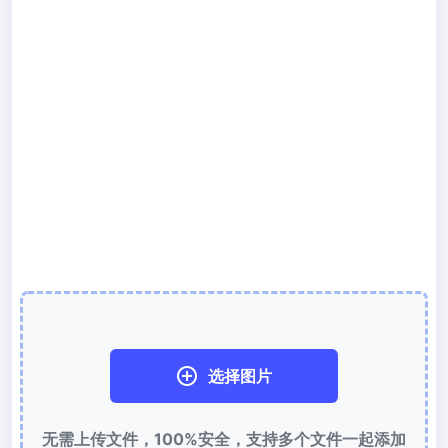
300 DPI 修改器
在线批量更改图像的 DPI
JPG 转 PDF
将JPG、PNG、BMP、TIFF等图像转换为PDF文件,
设置方向、边距、页面大小，并将多个图像合并到一个PDF或单独的
文件中
图片压缩
JPG 压缩
批量压缩JPG文件，并保持最佳质量
PNG 压缩
使用有损和无损压缩方法来压缩 PNG 图像
GIF 压缩
选择图片
批量压缩和减小GIF动画文件大小
无需上传文件，100%安全，支持多个文件一起添加
WebP 压缩