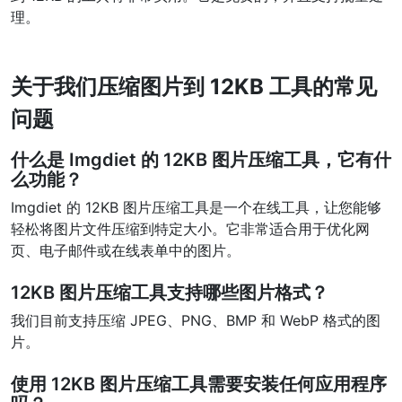
理。
PDF 合并
New
合并PDF文件以创建单个PDF文档
关于我们压缩图片到 12KB 工具的常见
PDF 拆分
New
问题
我们的PDF拆分器允许您将PDF中的选定页面拆分为单个文件
什么是 Imgdiet 的 12KB 图片压缩工具，它有什
提取PDF中图片
New
么功能？
在几秒钟内从PDF文档中获取所有图像
Imgdiet 的 12KB 图片压缩工具是一个在线工具，让您能够
轻松将图片文件压缩到特定大小。它非常适合用于优化网
删除PDF页数
New
页、电子邮件或在线表单中的图片。
从PDF文档中删除指定页面
12KB 图片压缩工具支持哪些图片格式？
更多工具
我们目前支持压缩 JPEG、PNG、BMP 和 WebP 格式的图
片。
使用 12KB 图片压缩工具需要安装任何应用程序