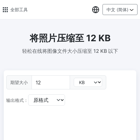
选择语言
全部工具
中文 (简体)
将照片压缩至 12 KB
🔥 热门 🔥
轻松在线将图像文件大小压缩至 12 KB 以下
图片压缩
在线图片批量压缩，压缩率最高可达80%
图片格式转换
期望大小
轻松将PNG、WEBP、BMP、TIFF或RAW格式批量转换为JPG
图片改尺寸
输出格式：
安全、免费、轻松地调整图像大小，保证高质量
照片压缩到指定大小
将图像压缩为20kb、50kb、100KB、200KB或任何其他大小