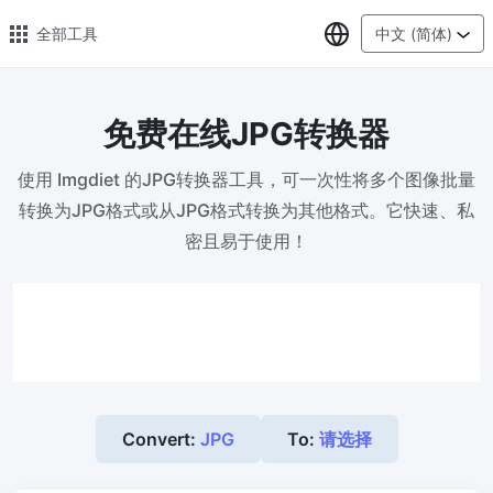
选择语言
全部工具
中文 (简体)
免费在线JPG转换器
🔥 热门 🔥
使用 Imgdiet 的JPG转换器工具，可一次性将多个图像批量
图片压缩
转换为JPG格式或从JPG格式转换为其他格式。它快速、私
在线图片批量压缩，压缩率最高可达80%
密且易于使用！
图片格式转换
轻松将PNG、WEBP、BMP、TIFF或RAW格式批量转换为JPG
图片改尺寸
安全、免费、轻松地调整图像大小，保证高质量
照片压缩到指定大小
Convert:
JPG
To:
请选择
将图像压缩为20kb、50kb、100KB、200KB或任何其他大小