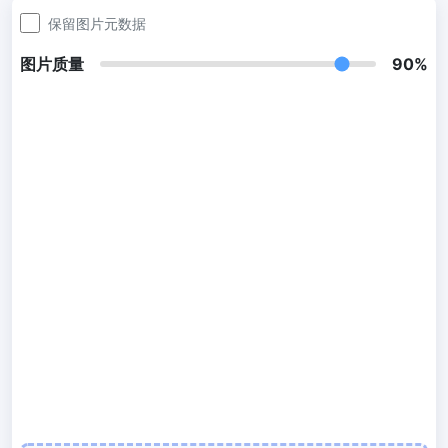
300 DPI 修改器
保留图片元数据
在线批量更改图像的 DPI
图片质量
90%
JPG 转 PDF
将JPG、PNG、BMP、TIFF等图像转换为PDF文件,
设置方向、边距、页面大小，并将多个图像合并到一个PDF或单独的
文件中
图片压缩
JPG 压缩
批量压缩JPG文件，并保持最佳质量
PNG 压缩
使用有损和无损压缩方法来压缩 PNG 图像
GIF 压缩
批量压缩和减小GIF动画文件大小
WebP 压缩