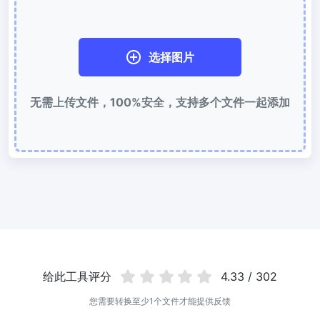
使用有损和无损压缩方法来压缩 WebP 图像
图片压缩到 50KB
选择图片
轻松批量压缩
JPG、PNG、WEBP
文件至 50KB
无需上传文件，100%安全，支持多个文件一起添加
图片压缩到 100KB
轻松批量压缩
JPG、PNG、WEBP
文件至 100KB
图片格式转换
PNG 转 JPG
快速易用的 PNG 转 JPG工具。 在线将多个 PNG 图像转换为 JPG
JPG 转 PNG
在线快速将多个JPG图片转PNG格式，浏览器技术处理，无需上传到
服务器
给此工具评分
4.33 / 302
WEBP 转 JPG
您需要转换至少1个文件才能提供反馈
在线将多张个WEBP图片转换为JPG