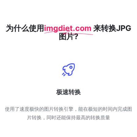
WEBP 转 PNG
在线将多个EBP图像转换为PNG
为什么使用
imgdiet.com
来转换JPG
HEIC 转 JPG
图片?
将iPhone HEIC图像转换为JPG
RAW转换器
转换CR2、CR3、NEF、ARW、ORF、PEF、RAF、RAW转换为JPG
格式
PDF工具
极速转换
JPG 转 PDF
New
将JPG图像转换为PDF文件
设置方向、边距、页面大小，并将多个图像合并到一个PDF或单独的
使用了速度极快的图片转换引擎，能在极短的时间内完成图
文件中
片转换，同时还能保持最高的转换质量
PDF 转 JPG
New
在几秒钟内将PDF转换为高质量的JPG、PNG或Webp图像