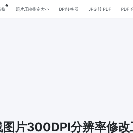
res
Popular features
🔥
转换
照片压缩指定大小
DPI转换器
JPG 转 PDF
PDF 
压缩
图片格式转换
压缩
PNG 转 JPG
缩JPG文件，并保持最佳质量
快速易用的 PNG 转 JPG工具。 
个 PNG 图像转换为 JPG
压缩
JPG 转 PNG
损和无损压缩方法来压缩 PNG 图
在线快速将多个JPG图片转PNG
览器技术处理，无需上传到服务器
压缩
WEBP 转 JPG
缩和减小GIF动画文件大小
在线将多张个WEBP图片转换为JP
 压缩
图片300DPI分辨率修
WEBP 转 PNG
和无损压缩方法来压缩 WebP 图
在线将多个EBP图像转换为PNG