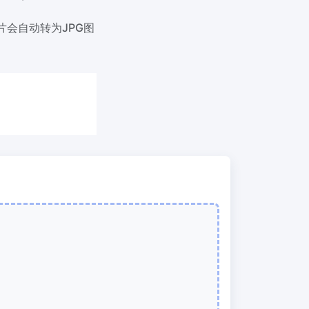
我们的PDF拆分器允许您将PDF中的选定
页面拆分为单个文件
图片会自动转为JPG图
提取PDF中图片
New
在几秒钟内从PDF文档中获取所有图像
RF、
删除PDF页数
New
从PDF文档中删除指定页面