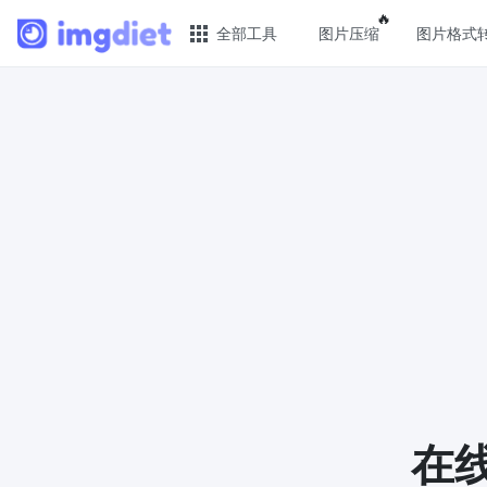
Popular featu
🔥
全部工具
图片压缩
图片格式
🔥 热门 🔥
图片
图片压缩
JPG 
在线图片批量压缩，压缩率最高可达80%
批量压
图片格式转换
PNG 
轻松将PNG、WEBP、BMP、TIFF或RAW
使用有
格式批量转换为JPG
像
图片改尺寸
GIF 
安全、免费、轻松地调整图像大小，保证
批量压
高质量
WebP
在线
照片压缩到指定大小
使用有损
将图像压缩为20kb、50kb、100KB、
像