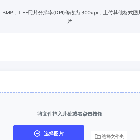
，BMP，TIFF照片分辨率(DPI)修改为 300dpi，上传其他格式
缩到 50KB
HEIC 转 JPG
片
量压缩
JPG、PNG、WEBP
文件至
将iPhone HEIC图像转换为JPG
RAW转换器
到 100KB
转换CR2、CR3、NEF、ARW、O
量压缩
JPG、PNG、WEBP
文件至
PEF、RAF、RAW转换为JPG格式
更多工具
将文件拖入此处或者点击按钮
选择图片
选择文件夹