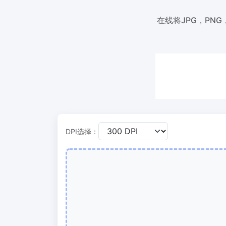
200KB或任何其他大小
在线将JPG，PNG
图片压
300 DPI 修改器
轻松批
在线批量更改图像的 DPI
50KB
JPG 转 PDF
图片压缩
将JPG、PNG、BMP、TIFF等图像转换为
轻松批
PDF文件,
100KB
设置方向、边距、页面大小，并将多个图
像合并到一个PDF或单独的文件中
DPI选择：