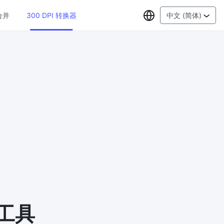
选择语言
合并
300 DPI 转换器
中文 (简体)
PDF工具
JPG 转 PDF
New
在线将多
将JPG图像转换为PDF文件
设置方向、边距、页面大小，并将多个图
像合并到一个PDF或单独的文件中
PDF 转 JPG
New
格式，浏
在几秒钟内将PDF转换为高质量的JPG、
PNG或Webp图像
PDF 合并
New
G
合并PDF文件以创建单个PDF文档
改工具
PDF 拆分
New