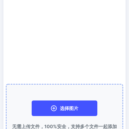
300 DPI 修改器
在线批量更改图像的 DPI
JPG 转 PDF
将JPG、PNG、BMP、TIFF等图像转换为PDF文件,
设置方向、边距、页面大小，并将多个图像合并到一个PDF或单独的
文件中
图片压缩
JPG 压缩
批量压缩JPG文件，并保持最佳质量
PNG 压缩
使用有损和无损压缩方法来压缩 PNG 图像
GIF 压缩
选择图片
批量压缩和减小GIF动画文件大小
无需上传文件，100%安全，支持多个文件一起添加
WebP 压缩