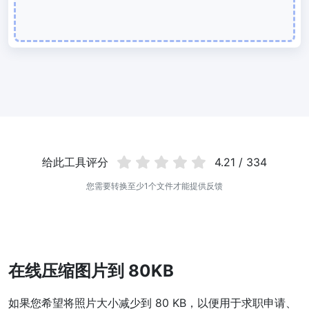
使用有损和无损压缩方法来压缩 WebP 图像
图片压缩到 50KB
轻松批量压缩
JPG、PNG、WEBP
文件至 50KB
图片压缩到 100KB
轻松批量压缩
JPG、PNG、WEBP
文件至 100KB
图片格式转换
给此工具评分
4.21 / 334
PNG 转 JPG
您需要转换至少1个文件才能提供反馈
快速易用的 PNG 转 JPG工具。 在线将多个 PNG 图像转换为 JPG
JPG 转 PNG
在线快速将多个JPG图片转PNG格式，浏览器技术处理，无需上传到
服务器
在线压缩图片到 80KB
WEBP 转 JPG
如果您希望将照片大小减少到 80 KB，以便用于求职申请、
在线将多张个WEBP图片转换为JPG