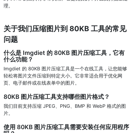
理。
PDF 合并
New
合并PDF文件以创建单个PDF文档
关于我们压缩图片到 80KB 工具的常见
PDF 拆分
New
问题
我们的PDF拆分器允许您将PDF中的选定页面拆分为单个文件
什么是 Imgdiet 的 80KB 图片压缩工具，它有
提取PDF中图片
New
什么功能？
在几秒钟内从PDF文档中获取所有图像
Imgdiet 的 80KB 图片压缩工具是一个在线工具，让您能够
轻松将图片文件压缩到特定大小。它非常适合用于优化网
删除PDF页数
New
页、电子邮件或在线表单中的图片。
从PDF文档中删除指定页面
80KB 图片压缩工具支持哪些图片格式？
更多工具
我们目前支持压缩 JPEG、PNG、BMP 和 WebP 格式的图
片。
使用 80KB 图片压缩工具需要安装任何应用程序