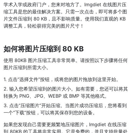
学术入学或政府门户，您来对地方了。Imgdiet 在线图片压
WEBP 转 PNG
缩工具是您的最佳解决方案。只需一次点击，即可将多个图
片文件压缩到 80 KB，且不影响质量。使用我们直观的 KB
在线将多个EBP图像转换为PNG
调整工具，轻松获得完美的图片尺寸！
HEIC 转 JPG
将iPhone HEIC图像转换为JPG
如何将图片压缩到 80 KB
RAW转换器
使用 80KB 图片压缩工具非常简单。请按照以下步骤将任何
转换CR2、CR3、NEF、ARW、ORF、PEF、RAF、RAW转换为JPG
图片压缩到所需大小。
格式
PDF工具
1. 点击“选择文件”按钮，或将您的图片拖放到这里开始。
2. 输入您希望压缩到的图片大小。如有需要，您还可以将其
JPG 转 PDF
New
转换为 PNG、JPG、WEBP 或 BMP 等其他格式。
将JPG图像转换为PDF文件
设置方向、边距、页面大小，并将多个图像合并到一个PDF或单独的
3. 点击“压缩图片”开始压缩。当图片成功压缩后，您将看到
文件中
一个“下载”按钮，可以将其保存到您的设备。
PDF 转 JPG
New
如果您发现自己需要更频繁地压缩图片，Imgdiet 在线压缩
在几秒钟内将PDF转换为高质量的JPG、PNG或Webp图像
到 80KB 的工具将非常实用。它是免费的，并且支持批量处