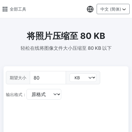
选择语言
全部工具
中文 (简体)
将照片压缩至 80 KB
🔥 热门 🔥
轻松在线将图像文件大小压缩至 80 KB 以下
图片压缩
在线图片批量压缩，压缩率最高可达80%
图片格式转换
期望大小
轻松将PNG、WEBP、BMP、TIFF或RAW格式批量转换为JPG
图片改尺寸
输出格式：
安全、免费、轻松地调整图像大小，保证高质量
照片压缩到指定大小
将图像压缩为20kb、50kb、100KB、200KB或任何其他大小