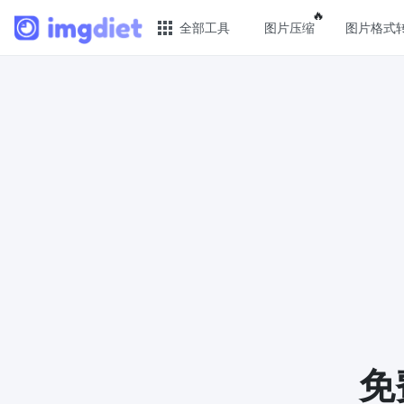
Popular featu
🔥
全部工具
图片压缩
图片格式
🔥 热门 🔥
图片
图片压缩
JPG 
在线图片批量压缩，压缩率最高可达80%
批量压
图片格式转换
PNG 
轻松将PNG、WEBP、BMP、TIFF或RAW
使用有
格式批量转换为JPG
像
图片改尺寸
GIF 
安全、免费、轻松地调整图像大小，保证
批量压
高质量
WebP
免
照片压缩到指定大小
使用有损
将图像压缩为20kb、50kb、100KB、
像