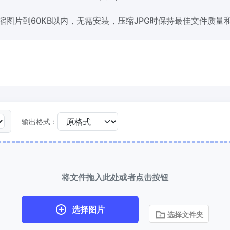
缩图片到60KB以内，无需安装，压缩JPG时保持最佳文件质量
缩到 50KB
HEIC 转 JPG
量压缩
JPG、PNG、WEBP
文件至
将iPhone HEIC图像转换为JPG
RAW转换器
到 100KB
转换CR2、CR3、NEF、ARW、O
量压缩
JPG、PNG、WEBP
文件至
PEF、RAF、RAW转换为JPG格式
输出格式：
更多工具
将文件拖入此处或者点击按钮
选择图片
选择文件夹