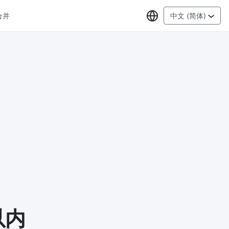
选择语言
合并
中文 (简体)
PDF工具
JPG 转 PDF
New
在线将多
将JPG图像转换为PDF文件
设置方向、边距、页面大小，并将多个图
像合并到一个PDF或单独的文件中
PDF 转 JPG
New
格式，浏
在几秒钟内将PDF转换为高质量的JPG、
PNG或Webp图像
PDF 合并
New
G
合并PDF文件以创建单个PDF文档
以内
PDF 拆分
New