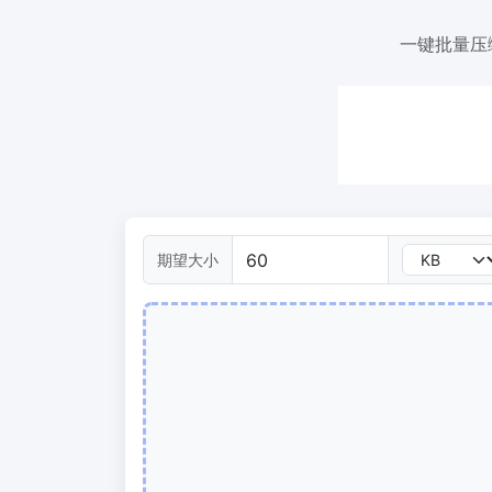
200KB或任何其他大小
一键批量压
图片压
300 DPI 修改器
轻松批
在线批量更改图像的 DPI
50KB
JPG 转 PDF
图片压缩
将JPG、PNG、BMP、TIFF等图像转换为
轻松批
PDF文件,
100KB
设置方向、边距、页面大小，并将多个图
像合并到一个PDF或单独的文件中
期望大小