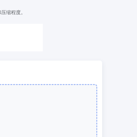
我们的PDF拆分器允许您将PDF中的选定
页面拆分为单个文件
和压缩程度。
提取PDF中图片
New
在几秒钟内从PDF文档中获取所有图像
RF、
删除PDF页数
New
从PDF文档中删除指定页面