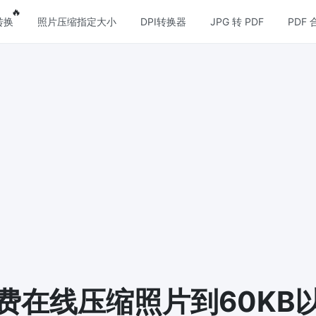
res
Popular features
🔥
转换
照片压缩指定大小
DPI转换器
JPG 转 PDF
PDF 
压缩
图片格式转换
压缩
PNG 转 JPG
缩JPG文件，并保持最佳质量
快速易用的 PNG 转 JPG工具。 
个 PNG 图像转换为 JPG
压缩
JPG 转 PNG
损和无损压缩方法来压缩 PNG 图
在线快速将多个JPG图片转PNG
览器技术处理，无需上传到服务器
压缩
WEBP 转 JPG
缩和减小GIF动画文件大小
在线将多张个WEBP图片转换为JP
 压缩
费在线压缩照片到60KB
WEBP 转 PNG
和无损压缩方法来压缩 WebP 图
在线将多个EBP图像转换为PNG