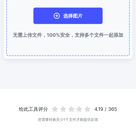
使用有损和无损压缩方法来压缩 WebP 图像
选择图片
图片压缩到 50KB
轻松批量压缩
JPG、PNG、WEBP
文件至 50KB
无需上传文件，100%安全，支持多个文件一起添加
图片压缩到 100KB
轻松批量压缩
JPG、PNG、WEBP
文件至 100KB
图片格式转换
PNG 转 JPG
快速易用的 PNG 转 JPG工具。 在线将多个 PNG 图像转换为 JPG
JPG 转 PNG
在线快速将多个JPG图片转PNG格式，浏览器技术处理，无需上传到
给此工具评分
4.19 / 365
服务器
您需要转换至少1个文件才能提供反馈
WEBP 转 JPG
在线将多张个WEBP图片转换为JPG