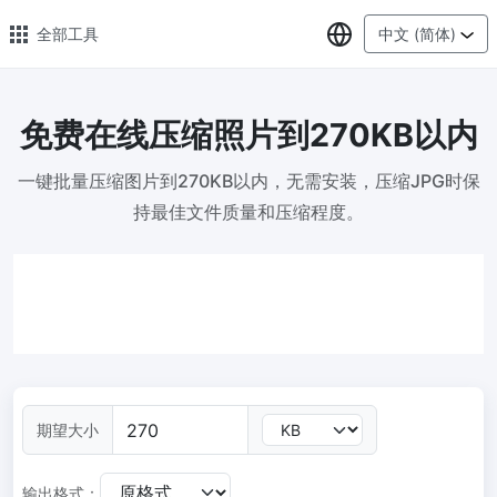
选择语言
全部工具
中文 (简体)
免费在线压缩照片到270KB以内
🔥 热门 🔥
一键批量压缩图片到270KB以内，无需安装，压缩JPG时保
图片压缩
持最佳文件质量和压缩程度。
在线图片批量压缩，压缩率最高可达80%
图片格式转换
轻松将PNG、WEBP、BMP、TIFF或RAW格式批量转换为JPG
图片改尺寸
安全、免费、轻松地调整图像大小，保证高质量
照片压缩到指定大小
期望大小
将图像压缩为20kb、50kb、100KB、200KB或任何其他大小
输出格式：