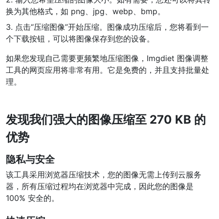
换为其他格式，如 png、jpg、webp、bmp。
PDF 合并
New
3. 点击“压缩图像”开始压缩。图像成功压缩后，您将看到一
合并PDF文件以创建单个PDF文档
个下载按钮，可以将图像保存到您的设备。
PDF 拆分
New
如果您发现自己需要更频繁地压缩图像，Imgdiet 图像调整
我们的PDF拆分器允许您将PDF中的选定页面拆分为单个文件
工具的网页应用将非常有用。它是免费的，并且支持批量处
理。
提取PDF中图片
New
在几秒钟内从PDF文档中获取所有图像
发现我们强大的图像压缩至 270 KB 的
删除PDF页数
New
优势
从PDF文档中删除指定页面
隐私与安全
更多工具
该工具采用浏览器压缩技术，您的图像无需上传到云服务
器，所有压缩过程均在浏览器中完成，因此您的图像是
100% 安全的。