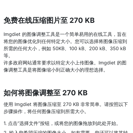
WEBP 转 PNG
免费在线压缩图片至 270 KB
在线将多个EBP图像转换为PNG
HEIC 转 JPG
Imgdiet 的图像调整工具是一个简单易用的在线工具，旨在
将iPhone HEIC图像转换为JPG
将您的图像优化到任何特定大小。您可以选择将图像压缩到
所需的任何大小，例如 50KB、100 kB、200 kB、350 kB
RAW转换器
等。
许多政府网站通常要求以特定大小上传图像。Imgdiet 的图
转换CR2、CR3、NEF、ARW、ORF、PEF、RAF、RAW转换为JPG
格式
像调整工具是将图像缩小到正确大小的理想选择。
PDF工具
如何将图像调整至 270 KB
JPG 转 PDF
New
将JPG图像转换为PDF文件
使用 Imgdiet 将图像压缩至 270 KB 非常简单。请按照以下
设置方向、边距、页面大小，并将多个图像合并到一个PDF或单独的
文件中
步骤操作，将任何图像压缩到所需大小。
PDF 转 JPG
1. 点击“选择文件”按钮，或将您的图像拖放到此处开始。
New
在几秒钟内将PDF转换为高质量的JPG、PNG或Webp图像
2. 输入您希望压缩的图像大小。如有需要，您还可以将其转