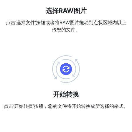
选择RAW图片
WEBP 转 PNG
在线将多个EBP图像转换为PNG
点击‘选择文件’按钮或者将RAW图片拖动到点状区域内以上
传您的文件。
HEIC 转 JPG
将iPhone HEIC图像转换为JPG
RAW转换器
转换CR2、CR3、NEF、ARW、ORF、PEF、RAF、RAW转换为JPG
格式
PDF工具
JPG 转 PDF
New
开始转换
将JPG图像转换为PDF文件
设置方向、边距、页面大小，并将多个图像合并到一个PDF或单独的
点击‘开始转换’按钮，您的文件将开始转换成所选择的格式。
文件中
PDF 转 JPG
New
在几秒钟内将PDF转换为高质量的JPG、PNG或Webp图像