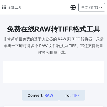
选择语言
全部工具
中文 (简体)
免费在线RAW转TIFF格式工具
🔥 热门 🔥
非常简单且免费的基于浏览器的 RAW 到 TIFF 转换器，只需
图片压缩
单击一下即可将多个 RAW 文件转换为 TIFF。它还支持批量
在线图片批量压缩，压缩率最高可达80%
转换和批量下载。
图片格式转换
轻松将PNG、WEBP、BMP、TIFF或RAW格式批量转换为JPG
图片改尺寸
安全、免费、轻松地调整图像大小，保证高质量
照片压缩到指定大小
Convert:
RAW
To:
TIFF
将图像压缩为20kb、50kb、100KB、200KB或任何其他大小