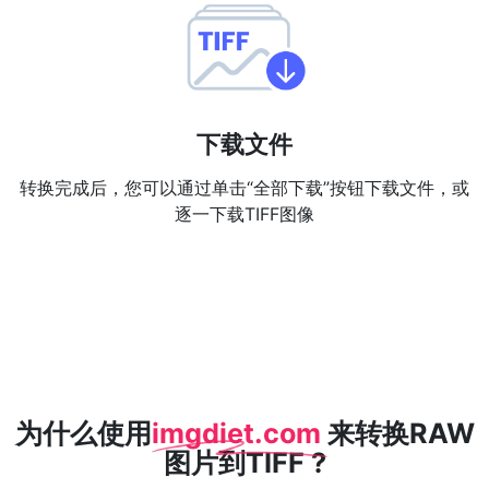
PDF 合并
New
合并PDF文件以创建单个PDF文档
PDF 拆分
New
下载文件
我们的PDF拆分器允许您将PDF中的选定页面拆分为单个文件
转换完成后，您可以通过单击“全部下载”按钮下载文件，或
提取PDF中图片
New
逐一下载TIFF图像
在几秒钟内从PDF文档中获取所有图像
删除PDF页数
New
从PDF文档中删除指定页面
更多工具
为什么使用
imgdiet.com
来转换RAW
图片到TIFF ?