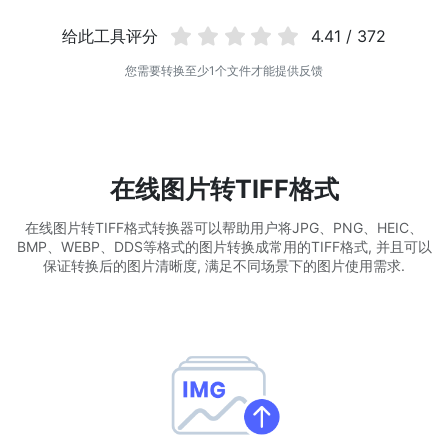
使用有损和无损压缩方法来压缩 WebP 图像
给此工具评分
4.41 / 372
图片压缩到 50KB
您需要转换至少1个文件才能提供反馈
轻松批量压缩
JPG、PNG、WEBP
文件至 50KB
图片压缩到 100KB
轻松批量压缩
JPG、PNG、WEBP
文件至 100KB
在线图片转TIFF格式
图片格式转换
在线图片转TIFF格式转换器可以帮助用户将JPG、PNG、HEIC、
BMP、WEBP、DDS等格式的图片转换成常用的TIFF格式, 并且可以
PNG 转 JPG
保证转换后的图片清晰度, 满足不同场景下的图片使用需求.
快速易用的 PNG 转 JPG工具。 在线将多个 PNG 图像转换为 JPG
JPG 转 PNG
在线快速将多个JPG图片转PNG格式，浏览器技术处理，无需上传到
服务器
WEBP 转 JPG
在线将多张个WEBP图片转换为JPG