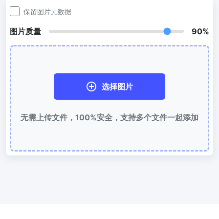
300 DPI 修改器
保留图片元数据
在线批量更改图像的 DPI
图片质量
90%
JPG 转 PDF
将JPG、PNG、BMP、TIFF等图像转换为PDF文件,
设置方向、边距、页面大小，并将多个图像合并到一个PDF或单独的
文件中
选择图片
图片压缩
JPG 压缩
无需上传文件，100%安全，支持多个文件一起添加
批量压缩JPG文件，并保持最佳质量
PNG 压缩
使用有损和无损压缩方法来压缩 PNG 图像
GIF 压缩
批量压缩和减小GIF动画文件大小
WebP 压缩