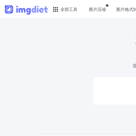
Popular featu
🔥
全部工具
图片压缩
图片格式
🔥 热门 🔥
图片
图片压缩
JPG 
在线图片批量压缩，压缩率最高可达80%
批量压
图片格式转换
PNG 
轻松将PNG、WEBP、BMP、TIFF或RAW
使用有
格式批量转换为JPG
像
图片改尺寸
GIF 
安全、免费、轻松地调整图像大小，保证
批量压
高质量
WebP
照片压缩到指定大小
使用有损
将图像压缩为20kb、50kb、100KB、
像