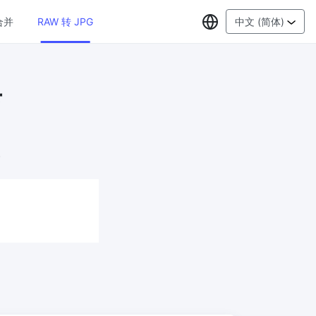
选择语言
合并
RAW 转 JPG
中文 (简体)
具
PDF工具
JPG 转 PDF
New
在线将多
将JPG图像转换为PDF文件
设置方向、边距、页面大小，并将多个图
。
像合并到一个PDF或单独的文件中
PDF 转 JPG
New
格式，浏
在几秒钟内将PDF转换为高质量的JPG、
PNG或Webp图像
PDF 合并
New
G
合并PDF文件以创建单个PDF文档
PDF 拆分
New