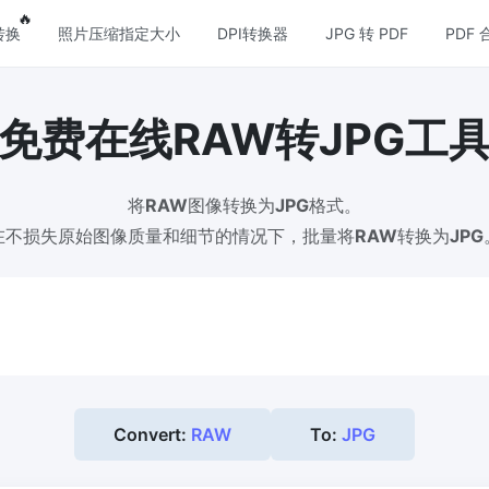
res
Popular features
🔥
转换
照片压缩指定大小
DPI转换器
JPG 转 PDF
PDF 
免费在线RAW转JPG工
压缩
图片格式转换
压缩
PNG 转 JPG
将
RAW
图像转换为
JPG
格式。
缩JPG文件，并保持最佳质量
快速易用的 PNG 转 JPG工具。 
个 PNG 图像转换为 JPG
在不损失原始图像质量和细节的情况下，批量将
RAW
转换为
JPG
压缩
JPG 转 PNG
损和无损压缩方法来压缩 PNG 图
在线快速将多个JPG图片转PNG
览器技术处理，无需上传到服务器
压缩
WEBP 转 JPG
缩和减小GIF动画文件大小
在线将多张个WEBP图片转换为JP
Convert:
RAW
To:
JPG
 压缩
WEBP 转 PNG
和无损压缩方法来压缩 WebP 图
在线将多个EBP图像转换为PNG