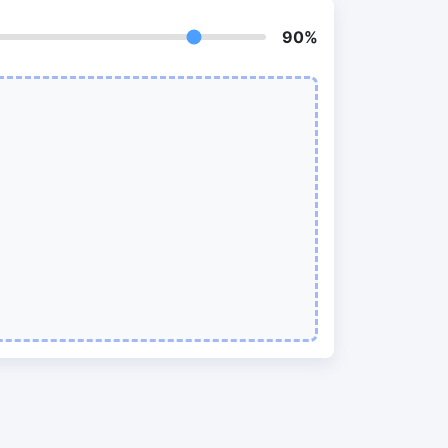
我们的PDF拆分器允许您将PDF中的选定
页面拆分为单个文件
90%
提取PDF中图片
New
在几秒钟内从PDF文档中获取所有图像
RF、
删除PDF页数
New
从PDF文档中删除指定页面