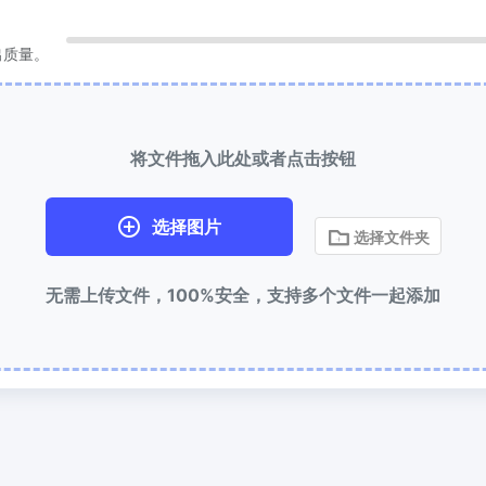
缩到 50KB
HEIC 转 JPG
出质量。
量压缩
JPG、PNG、WEBP
文件至
将iPhone HEIC图像转换为JPG
RAW转换器
到 100KB
将文件拖入此处或者点击按钮
转换CR2、CR3、NEF、ARW、O
量压缩
JPG、PNG、WEBP
文件至
PEF、RAF、RAW转换为JPG格式
选择图片
选择文件夹
更多工具
无需上传文件，100%安全，支持多个文件一起添加