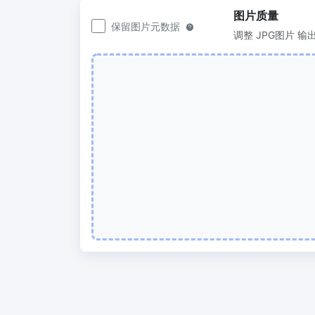
200KB或任何其他大小
图片质量
保留图片元数据
图片压
调整 JPG图片 输
300 DPI 修改器
轻松批
在线批量更改图像的 DPI
50KB
JPG 转 PDF
图片压缩
将JPG、PNG、BMP、TIFF等图像转换为
轻松批
PDF文件,
100KB
设置方向、边距、页面大小，并将多个图
像合并到一个PDF或单独的文件中