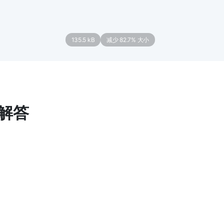
135.5 kB
减少 82.7% 大小
解答