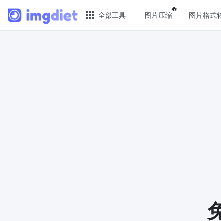
Popular featu
🔥
全部工具
图片压缩
图片格式
🔥 热门 🔥
图片
图片压缩
JPG 
在线图片批量压缩，压缩率最高可达80%
批量压
图片格式转换
PNG 
轻松将PNG、WEBP、BMP、TIFF或RAW
使用有
格式批量转换为JPG
像
图片改尺寸
GIF 
安全、免费、轻松地调整图像大小，保证
批量压
高质量
WebP
照片压缩到指定大小
使用有损
将图像压缩为20kb、50kb、100KB、
像