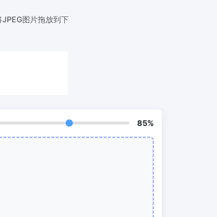
我们的PDF拆分器允许您将PDF中的选定
页面拆分为单个文件
JPEG图片拖放到下
提取PDF中图片
New
在几秒钟内从PDF文档中获取所有图像
RF、
删除PDF页数
New
从PDF文档中删除指定页面
85%