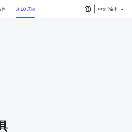
选择语言
合并
JPEG 压缩
中文 (简体)
PDF工具
JPG 转 PDF
New
在线将多
将JPG图像转换为PDF文件
设置方向、边距、页面大小，并将多个图
像合并到一个PDF或单独的文件中
PDF 转 JPG
New
格式，浏
在几秒钟内将PDF转换为高质量的JPG、
PNG或Webp图像
PDF 合并
New
G
合并PDF文件以创建单个PDF文档
具
PDF 拆分
New