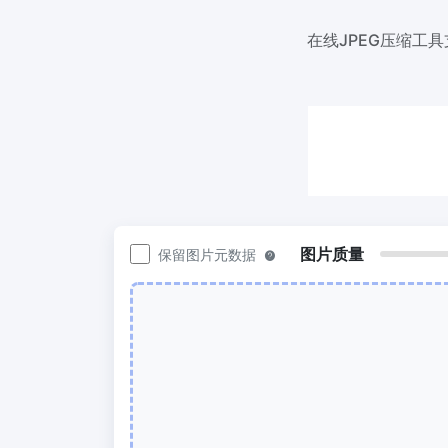
200KB或任何其他大小
在线JPEG压缩工
图片压
300 DPI 修改器
轻松批
在线批量更改图像的 DPI
50KB
JPG 转 PDF
图片压缩
将JPG、PNG、BMP、TIFF等图像转换为
轻松批
PDF文件,
100KB
设置方向、边距、页面大小，并将多个图
像合并到一个PDF或单独的文件中
图片质量
保留图片元数据