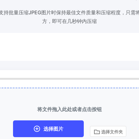
具支持批量压缩JPEG图片时保持最佳文件质量和压缩程度，只需将
缩到 50KB
HEIC 转 JPG
方，即可在几秒钟内压缩
量压缩
JPG、PNG、WEBP
文件至
将iPhone HEIC图像转换为JPG
RAW转换器
到 100KB
转换CR2、CR3、NEF、ARW、O
量压缩
JPG、PNG、WEBP
文件至
PEF、RAF、RAW转换为JPG格式
更多工具
将文件拖入此处或者点击按钮
选择图片
选择文件夹