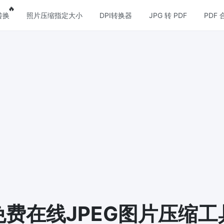
res
Popular features
🔥
转换
照片压缩指定大小
DPI转换器
JPG 转 PDF
PDF 
压缩
图片格式转换
压缩
PNG 转 JPG
缩JPG文件，并保持最佳质量
快速易用的 PNG 转 JPG工具。 
个 PNG 图像转换为 JPG
压缩
JPG 转 PNG
损和无损压缩方法来压缩 PNG 图
在线快速将多个JPG图片转PNG
览器技术处理，无需上传到服务器
压缩
WEBP 转 JPG
缩和减小GIF动画文件大小
在线将多张个WEBP图片转换为JP
 压缩
免费在线JPEG图片压缩工
WEBP 转 PNG
和无损压缩方法来压缩 WebP 图
在线将多个EBP图像转换为PNG