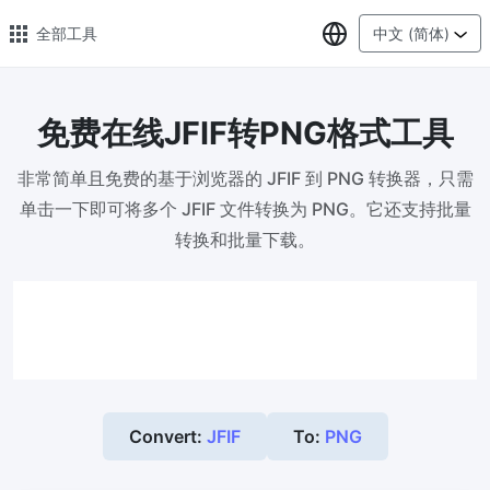
选择语言
全部工具
中文 (简体)
免费在线JFIF转PNG格式工具
🔥 热门 🔥
非常简单且免费的基于浏览器的 JFIF 到 PNG 转换器，只需
图片压缩
单击一下即可将多个 JFIF 文件转换为 PNG。它还支持批量
在线图片批量压缩，压缩率最高可达80%
转换和批量下载。
图片格式转换
轻松将PNG、WEBP、BMP、TIFF或RAW格式批量转换为JPG
图片改尺寸
安全、免费、轻松地调整图像大小，保证高质量
照片压缩到指定大小
Convert:
JFIF
To:
PNG
将图像压缩为20kb、50kb、100KB、200KB或任何其他大小