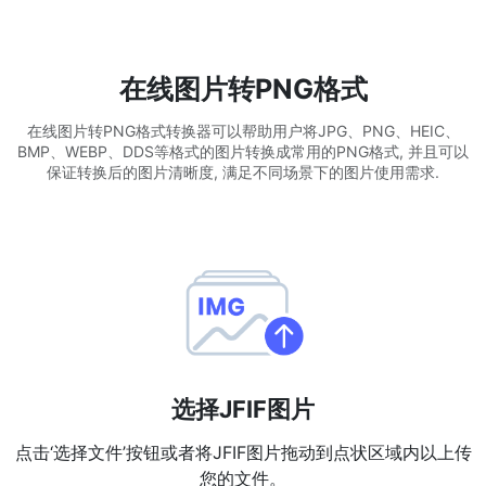
WEBP 转 PNG
在线将多个EBP图像转换为PNG
在线图片转PNG格式
HEIC 转 JPG
在线图片转PNG格式转换器可以帮助用户将JPG、PNG、HEIC、
将iPhone HEIC图像转换为JPG
BMP、WEBP、DDS等格式的图片转换成常用的PNG格式, 并且可以
保证转换后的图片清晰度, 满足不同场景下的图片使用需求.
RAW转换器
转换CR2、CR3、NEF、ARW、ORF、PEF、RAF、RAW转换为JPG
格式
PDF工具
JPG 转 PDF
New
将JPG图像转换为PDF文件
设置方向、边距、页面大小，并将多个图像合并到一个PDF或单独的
文件中
选择JFIF图片
PDF 转 JPG
点击‘选择文件’按钮或者将JFIF图片拖动到点状区域内以上传
New
在几秒钟内将PDF转换为高质量的JPG、PNG或Webp图像
您的文件。