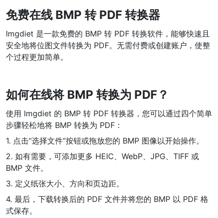
免费在线 BMP 转 PDF 转换器
WEBP 转 PNG
在线将多个EBP图像转换为PNG
Imgdiet 是一款免费的 BMP 转 PDF 转换软件，能够快速且
安全地将位图文件转换为 PDF。无需付费或创建账户，使整
HEIC 转 JPG
个过程更加简单。
将iPhone HEIC图像转换为JPG
RAW转换器
如何在线将 BMP 转换为 PDF？
转换CR2、CR3、NEF、ARW、ORF、PEF、RAF、RAW转换为JPG
格式
使用 Imgdiet 的 BMP 转 PDF 转换器，您可以通过四个简单
步骤轻松地将 BMP 转换为 PDF：
PDF工具
1. 点击“选择文件”按钮或拖放您的 BMP 图像以开始操作。
JPG 转 PDF
New
2. 如有需要，可添加更多 HEIC、WebP、JPG、TIFF 或
将JPG图像转换为PDF文件
BMP 文件。
设置方向、边距、页面大小，并将多个图像合并到一个PDF或单独的
文件中
3. 定义纸张大小、方向和页边距。
4. 最后，下载转换后的 PDF 文件并将您的 BMP 以 PDF 格
PDF 转 JPG
New
式保存。
在几秒钟内将PDF转换为高质量的JPG、PNG或Webp图像