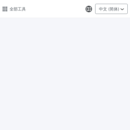
选择语言
全部工具
中文 (简体)
🔥 热门 🔥
图片压缩
在线图片批量压缩，压缩率最高可达80%
图片格式转换
轻松将PNG、WEBP、BMP、TIFF或RAW格式批量转换为JPG
图片改尺寸
安全、免费、轻松地调整图像大小，保证高质量
照片压缩到指定大小
将图像压缩为20kb、50kb、100KB、200KB或任何其他大小