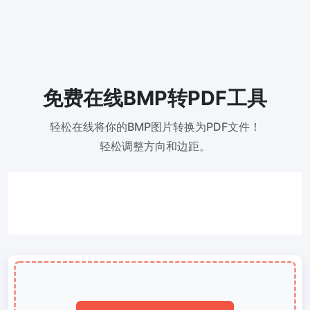
300 DPI 修改器
在线批量更改图像的 DPI
JPG 转 PDF
将JPG、PNG、BMP、TIFF等图像转换为PDF文件,
设置方向、边距、页面大小，并将多个图像合并到一个PDF或单独的
免费在线BMP转PDF工具
文件中
图片压缩
轻松在线将你的BMP图片转换为PDF文件！
轻松调整方向和边距。
JPG 压缩
批量压缩JPG文件，并保持最佳质量
PNG 压缩
使用有损和无损压缩方法来压缩 PNG 图像
GIF 压缩
批量压缩和减小GIF动画文件大小
WebP 压缩