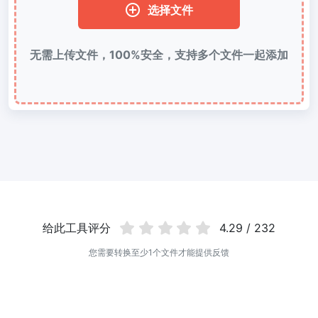
选择文件
使用有损和无损压缩方法来压缩 WebP 图像
图片压缩到 50KB
无需上传文件，100%安全，支持多个文件一起添加
轻松批量压缩
JPG、PNG、WEBP
文件至 50KB
图片压缩到 100KB
轻松批量压缩
JPG、PNG、WEBP
文件至 100KB
图片格式转换
PNG 转 JPG
快速易用的 PNG 转 JPG工具。 在线将多个 PNG 图像转换为 JPG
给此工具评分
4.29 / 232
JPG 转 PNG
在线快速将多个JPG图片转PNG格式，浏览器技术处理，无需上传到
您需要转换至少1个文件才能提供反馈
服务器
WEBP 转 JPG
在线将多张个WEBP图片转换为JPG