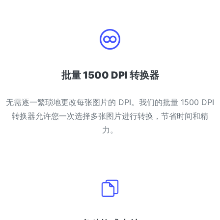
PDF 合并
New
合并PDF文件以创建单个PDF文档
PDF 拆分
New
我们的PDF拆分器允许您将PDF中的选定页面拆分为单个文件
批量 1500 DPI 转换器
提取PDF中图片
New
无需逐一繁琐地更改每张图片的 DPI。我们的批量 1500 DPI
在几秒钟内从PDF文档中获取所有图像
转换器允许您一次选择多张图片进行转换，节省时间和精
删除PDF页数
New
力。
从PDF文档中删除指定页面
更多工具