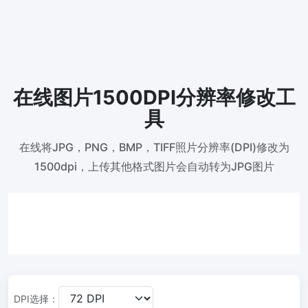
300 DPI 修改器
在线批量更改图像的 DPI
JPG 转 PDF
将JPG、PNG、BMP、TIFF等图像转换为PDF文件,
设置方向、边距、页面大小，并将多个图像合并到一个PDF或单独的
在线图片1500DPI分辨率修改工
文件中
具
图片压缩
在线将JPG，PNG，BMP，TIFF照片分辨率(DPI)修改为
JPG 压缩
1500dpi，上传其他格式图片会自动转为JPG图片
批量压缩JPG文件，并保持最佳质量
PNG 压缩
使用有损和无损压缩方法来压缩 PNG 图像
GIF 压缩
批量压缩和减小GIF动画文件大小
DPI选择：
WebP 压缩