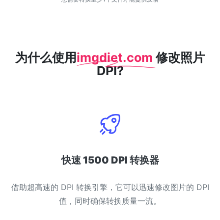
WEBP 转 PNG
在线将多个EBP图像转换为PNG
HEIC 转 JPG
为什么使用
imgdiet.com
修改照片
将iPhone HEIC图像转换为JPG
DPI?
RAW转换器
转换CR2、CR3、NEF、ARW、ORF、PEF、RAF、RAW转换为JPG
格式
PDF工具
JPG 转 PDF
New
快速 1500 DPI 转换器
将JPG图像转换为PDF文件
设置方向、边距、页面大小，并将多个图像合并到一个PDF或单独的
文件中
借助超高速的 DPI 转换引擎，它可以迅速修改图片的 DPI
值，同时确保转换质量一流。
PDF 转 JPG
New
在几秒钟内将PDF转换为高质量的JPG、PNG或Webp图像