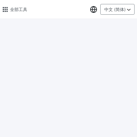
选择语言
全部工具
中文 (简体)
🔥 热门 🔥
图片压缩
在线图片批量压缩，压缩率最高可达80%
图片格式转换
轻松将PNG、WEBP、BMP、TIFF或RAW格式批量转换为JPG
图片改尺寸
安全、免费、轻松地调整图像大小，保证高质量
照片压缩到指定大小
将图像压缩为20kb、50kb、100KB、200KB或任何其他大小