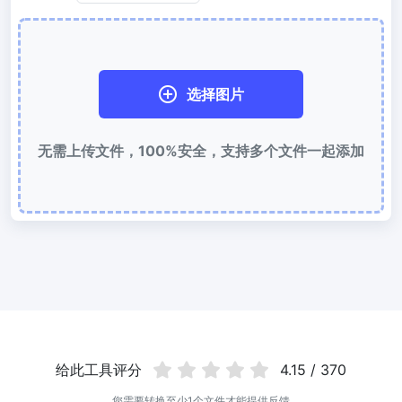
使用有损和无损压缩方法来压缩 WebP 图像
图片压缩到 50KB
轻松批量压缩
JPG、PNG、WEBP
文件至 50KB
选择图片
图片压缩到 100KB
无需上传文件，100%安全，支持多个文件一起添加
轻松批量压缩
JPG、PNG、WEBP
文件至 100KB
图片格式转换
PNG 转 JPG
快速易用的 PNG 转 JPG工具。 在线将多个 PNG 图像转换为 JPG
JPG 转 PNG
在线快速将多个JPG图片转PNG格式，浏览器技术处理，无需上传到
服务器
给此工具评分
4.15 / 370
WEBP 转 JPG
在线将多张个WEBP图片转换为JPG
您需要转换至少1个文件才能提供反馈