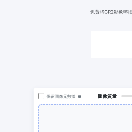
200KB或任何其他大小
免費將CR2影象轉
圖片壓
300 DPI 修改器
輕鬆批
線上批次更改影像的 DPI
50KB
JPG 轉 PDF
圖片壓縮
將JPG、PNG、BMP、TIFF等影像轉換為
輕鬆批
PDF檔,
100KB
設定方向、邊距、頁面大小，並將多個影
像合併到一個PDF或單獨的檔案中
圖像質量
保留圖像元數據