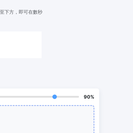
我們的PDF拆分器允許您將PDF中的選定
頁面拆分為單個檔案
放至下方，即可在數秒
提取PDF中圖片
New
在幾秒鐘內從PDF文件中獲取所有影象
RF、
刪除PDF頁數
New
從PDF文件中刪除指定頁面
90%