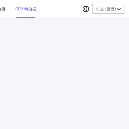
選擇語言
合併
CR2 轉換器
中文 (繁體)
PDF工具
JPG 轉 PDF
New
線上將多
將JPG影象轉換為PDF檔案
設定方向、邊距、頁面大小，並將多個影
象合併到一個PDF或單獨的檔案中
PDF 轉 JPG
New
格式，瀏
在幾秒鐘內將PDF轉換為高質量的JPG、
PNG或Webp影象
PDF 合併
New
G
合併PDF檔案以建立單個PDF文件
PDF 拆分
New