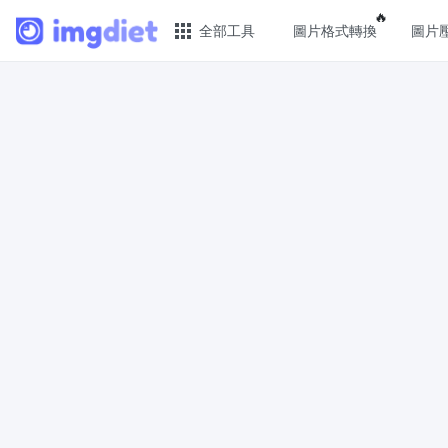
Popular f
🔥
全部工具
圖片格式轉換
圖片
🔥 熱門 🔥
圖片
圖片格式轉換
JPG 
輕鬆將PNG、WEBP、BMP、TIFF或RAW
批次壓
格式批量轉換為JPG
PNG 
圖片壓縮
使用有
線上圖片壓縮，壓縮率最高可達80%
像
點數調整器
GIF 
安全、免費、輕鬆地調整影像大小，保證
批次壓
高品質
WebP
照片壓縮到指定大小
使用有損
將影像壓縮為20kb、50kb、100KB、
像