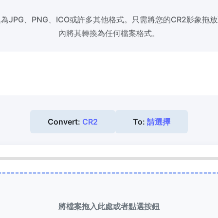
換為JPG、PNG、ICO或許多其他格式。只需將您的CR2影象拖
縮到 50KB
HEIC 轉 JPG
內將其轉換為任何檔案格式。
次壓縮
JPG、PNG、WEBP
檔案至
將iPhone HEIC影象轉換為JPG
RAW轉換器
到 100KB
轉換CR2、CR3、NEF、ARW、O
次壓縮
JPG、PNG、WEBP
檔案至
PEF、RAF、RAW轉換為JPG格式
Convert:
CR2
To:
請選擇
更多工具
將檔案拖入此處或者點選按鈕