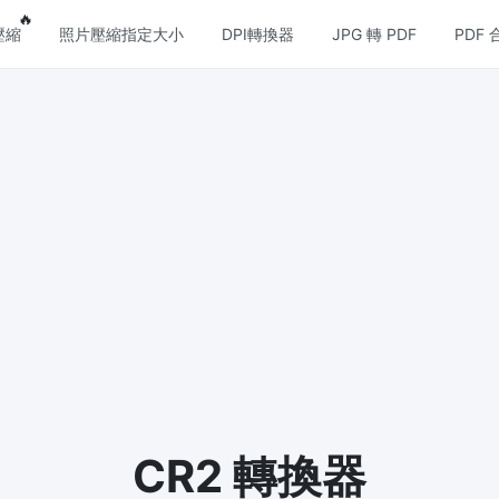
eatures
Popular features
🔥
壓縮
照片壓縮指定大小
DPI轉換器
JPG 轉 PDF
PDF 
壓縮
圖片格式轉換
壓縮
PNG 轉 JPG
縮JPG文件，並保持最佳品質
快速易用的 PNG 轉 JPG工具。 
個 PNG 影象轉換為 JPG
壓縮
JPG 轉 PNG
損和無損壓縮方法來壓縮 PNG 影
線上快速將多個JPG圖片轉PNG
覽器技術處理，無需上傳到伺服器
壓縮
WEBP 轉 JPG
縮和減少GIF動畫檔案大小
線上將多張個WEBP圖片轉換為JP
 壓縮
CR2 轉換器
WEBP 轉 PNG
和無損壓縮方法來壓縮 WebP 影
線上將多個EBP影象轉換為PNG