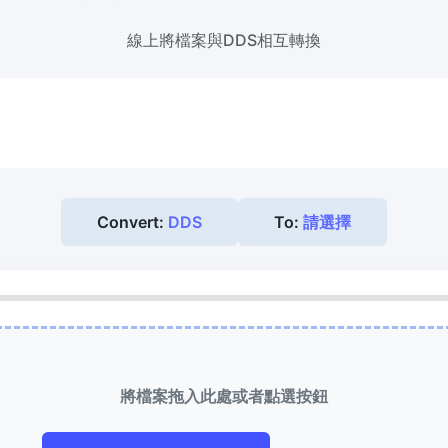
線上將檔案與DDS相互轉換
縮到 50KB
HEIC 轉 JPG
次壓縮
JPG、PNG、WEBP
檔案至
將iPhone HEIC影象轉換為JPG
RAW轉換器
到 100KB
轉換CR2、CR3、NEF、ARW、O
次壓縮
JPG、PNG、WEBP
檔案至
PEF、RAF、RAW轉換為JPG格式
Convert:
DDS
To:
請選擇
更多工具
將檔案拖入此處或者點選按鈕