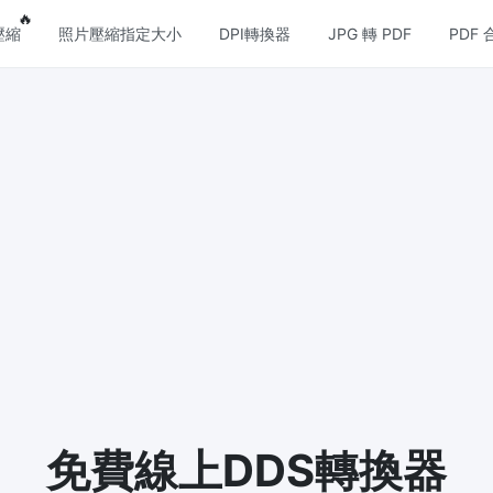
eatures
Popular features
🔥
壓縮
照片壓縮指定大小
DPI轉換器
JPG 轉 PDF
PDF 
壓縮
圖片格式轉換
壓縮
PNG 轉 JPG
縮JPG文件，並保持最佳品質
快速易用的 PNG 轉 JPG工具。 
個 PNG 影象轉換為 JPG
壓縮
JPG 轉 PNG
損和無損壓縮方法來壓縮 PNG 影
線上快速將多個JPG圖片轉PNG
覽器技術處理，無需上傳到伺服器
壓縮
WEBP 轉 JPG
縮和減少GIF動畫檔案大小
線上將多張個WEBP圖片轉換為JP
 壓縮
免費線上DDS轉換器
WEBP 轉 PNG
和無損壓縮方法來壓縮 WebP 影
線上將多個EBP影象轉換為PNG