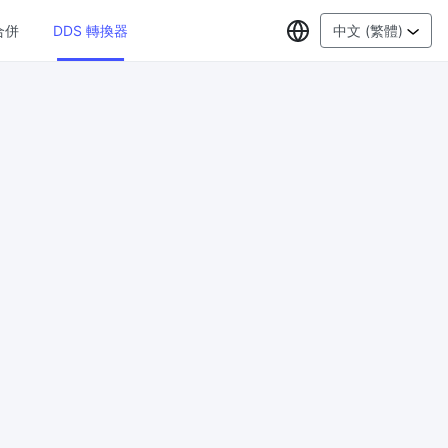
選擇語言
合併
DDS 轉換器
中文 (繁體)
PDF工具
JPG 轉 PDF
New
線上將多
將JPG影象轉換為PDF檔案
設定方向、邊距、頁面大小，並將多個影
象合併到一個PDF或單獨的檔案中
PDF 轉 JPG
New
格式，瀏
在幾秒鐘內將PDF轉換為高質量的JPG、
PNG或Webp影象
PDF 合併
New
G
合併PDF檔案以建立單個PDF文件
PDF 拆分
New