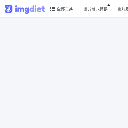
Popular f
🔥
全部工具
圖片格式轉換
圖片
🔥 熱門 🔥
圖片
圖片格式轉換
JPG 
輕鬆將PNG、WEBP、BMP、TIFF或RAW
批次壓
格式批量轉換為JPG
PNG 
圖片壓縮
使用有
線上圖片壓縮，壓縮率最高可達80%
像
點數調整器
GIF 
安全、免費、輕鬆地調整影像大小，保證
批次壓
高品質
WebP
照片壓縮到指定大小
使用有損
將影像壓縮為20kb、50kb、100KB、
像