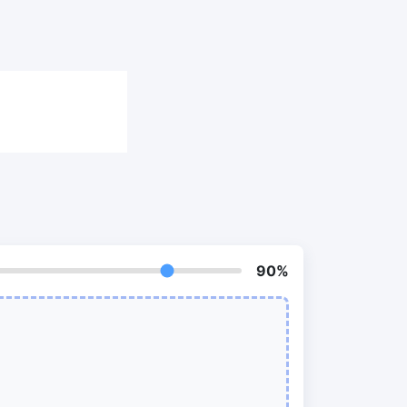
我們的PDF拆分器允許您將PDF中的選定
頁面拆分為單個檔案
提取PDF中圖片
New
在幾秒鐘內從PDF文件中獲取所有影象
RF、
刪除PDF頁數
New
從PDF文件中刪除指定頁面
90%