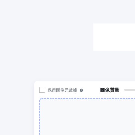
200KB或任何其他大小
圖片壓
300 DPI 修改器
輕鬆批
線上批次更改影像的 DPI
50KB
JPG 轉 PDF
圖片壓縮
將JPG、PNG、BMP、TIFF等影像轉換為
輕鬆批
PDF檔,
100KB
設定方向、邊距、頁面大小，並將多個影
像合併到一個PDF或單獨的檔案中
圖像質量
保留圖像元數據