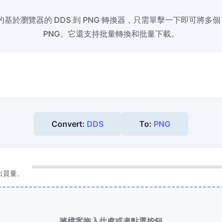
基於瀏覽器的 DDS 到 PNG 轉換器，只需單擊一下即可將多個 
縮到 50KB
HEIC 轉 JPG
PNG。它還支持批量轉換和批量下載。
次壓縮
JPG、PNG、WEBP
檔案至
將iPhone HEIC影象轉換為JPG
RAW轉換器
到 100KB
轉換CR2、CR3、NEF、ARW、O
次壓縮
JPG、PNG、WEBP
檔案至
PEF、RAF、RAW轉換為JPG格式
Convert:
DDS
To:
PNG
更多工具
輸出質量。
將檔案拖入此處或者點選按鈕