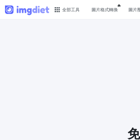
Popular f
🔥
全部工具
圖片格式轉換
圖片
🔥 熱門 🔥
圖片
圖片格式轉換
JPG 
輕鬆將PNG、WEBP、BMP、TIFF或RAW
批次壓
格式批量轉換為JPG
PNG 
圖片壓縮
使用有
線上圖片壓縮，壓縮率最高可達80%
像
點數調整器
GIF 
安全、免費、輕鬆地調整影像大小，保證
批次壓
高品質
WebP
免
照片壓縮到指定大小
使用有損
將影像壓縮為20kb、50kb、100KB、
像