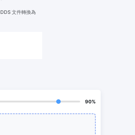
我們的PDF拆分器允許您將PDF中的選定
頁面拆分為單個檔案
DDS 文件轉換為
提取PDF中圖片
New
在幾秒鐘內從PDF文件中獲取所有影象
RF、
刪除PDF頁數
New
從PDF文件中刪除指定頁面
90%