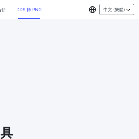
選擇語言
合併
DDS 轉 PNG
中文 (繁體)
PDF工具
JPG 轉 PDF
New
線上將多
將JPG影象轉換為PDF檔案
設定方向、邊距、頁面大小，並將多個影
象合併到一個PDF或單獨的檔案中
PDF 轉 JPG
New
格式，瀏
在幾秒鐘內將PDF轉換為高質量的JPG、
PNG或Webp影象
PDF 合併
New
G
合併PDF檔案以建立單個PDF文件
工具
PDF 拆分
New