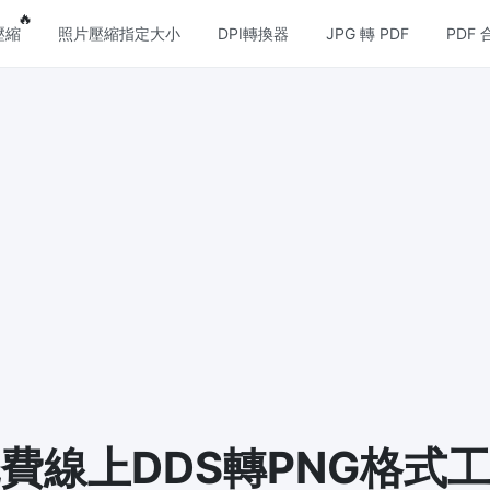
eatures
Popular features
🔥
壓縮
照片壓縮指定大小
DPI轉換器
JPG 轉 PDF
PDF 
壓縮
圖片格式轉換
壓縮
PNG 轉 JPG
縮JPG文件，並保持最佳品質
快速易用的 PNG 轉 JPG工具。 
個 PNG 影象轉換為 JPG
壓縮
JPG 轉 PNG
損和無損壓縮方法來壓縮 PNG 影
線上快速將多個JPG圖片轉PNG
覽器技術處理，無需上傳到伺服器
壓縮
WEBP 轉 JPG
縮和減少GIF動畫檔案大小
線上將多張個WEBP圖片轉換為JP
 壓縮
費線上DDS轉PNG格式
WEBP 轉 PNG
和無損壓縮方法來壓縮 WebP 影
線上將多個EBP影象轉換為PNG