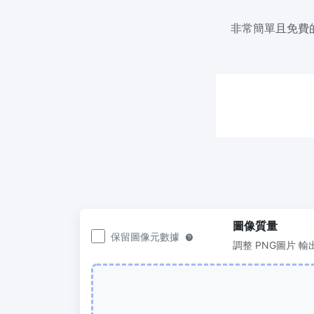
200KB或任何其他大小
非常簡單且免費的
圖片壓
300 DPI 修改器
輕鬆批
線上批次更改影像的 DPI
50KB
JPG 轉 PDF
圖片壓縮
將JPG、PNG、BMP、TIFF等影像轉換為
輕鬆批
PDF檔,
100KB
設定方向、邊距、頁面大小，並將多個影
像合併到一個PDF或單獨的檔案中
圖像質量
保留圖像元數據
調整 PNG圖片 