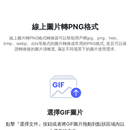
WEBP 轉 PNG
線上將多個EBP影象轉換為PNG
線上圖片轉PNG格式
HEIC 轉 JPG
線上圖片轉PNG格式轉換器可以幫助用戶將jpg、png、heic、
將iPhone HEIC影象轉換為JPG
bmp、webp、dds等格式的圖片轉換成常用的PNG格式, 並且可以保
證轉換後的圖片清晰度, 滿足不同場景下的圖片使用需求.
RAW轉換器
轉換CR2、CR3、NEF、ARW、ORF、PEF、RAF、RAW轉換為JPG
格式
PDF工具
JPG 轉 PDF
New
將JPG影象轉換為PDF檔案
設定方向、邊距、頁面大小，並將多個影象合併到一個PDF或單獨的
檔案中
選擇GIF圖片
PDF 轉 JPG
New
點擊『選擇文件』按鈕或者將GIF圖片拖動到點狀區域內以
在幾秒鐘內將PDF轉換為高質量的JPG、PNG或Webp影象