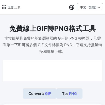
選擇語言
全部工具
中文 (繁體)
免費線上GIF轉PNG格式工具
🔥 熱門 🔥
非常簡單且免費的基於瀏覽器的 GIF 到 PNG 轉換器，只需
圖片格式轉換
單擊一下即可將多個 GIF 文件轉換為 PNG。它還支持批量轉
輕鬆將PNG、WEBP、BMP、TIFF或RAW格式批量轉換為JPG
換和批量下載。
圖片壓縮
線上圖片壓縮，壓縮率最高可達80%
點數調整器
安全、免費、輕鬆地調整影像大小，保證高品質
照片壓縮到指定大小
Convert:
GIF
To:
PNG
將影像壓縮為20kb、50kb、100KB、200KB或任何其他大小