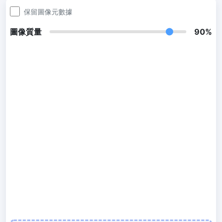
300 DPI 修改器
保留圖像元數據
線上批次更改影像的 DPI
圖像質量
90%
JPG 轉 PDF
將JPG、PNG、BMP、TIFF等影像轉換為PDF檔,
設定方向、邊距、頁面大小，並將多個影像合併到一個PDF或單獨的
檔案中
圖片壓縮
JPG 壓縮
批次壓縮JPG文件，並保持最佳品質
PNG 壓縮
使用有損和無損壓縮方法來壓縮 PNG 影像
GIF 壓縮
批次壓縮和減少GIF動畫檔案大小
WebP 壓縮