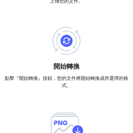
上傳您的文件。
PDF 合併
New
合併PDF檔案以建立單個PDF文件
PDF 拆分
New
我們的PDF拆分器允許您將PDF中的選定頁面拆分為單個檔案
提取PDF中圖片
New
在幾秒鐘內從PDF文件中獲取所有影象
開始轉換
刪除PDF頁數
New
點擊『開始轉換』按鈕，您的文件將開始轉換成所選擇的格
從PDF文件中刪除指定頁面
式。
更多工具