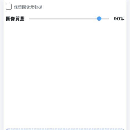
300 DPI 修改器
保留圖像元數據
線上批次更改影像的 DPI
圖像質量
90%
JPG 轉 PDF
將JPG、PNG、BMP、TIFF等影像轉換為PDF檔,
設定方向、邊距、頁面大小，並將多個影像合併到一個PDF或單獨的
檔案中
圖片壓縮
JPG 壓縮
批次壓縮JPG文件，並保持最佳品質
PNG 壓縮
使用有損和無損壓縮方法來壓縮 PNG 影像
GIF 壓縮
批次壓縮和減少GIF動畫檔案大小
WebP 壓縮