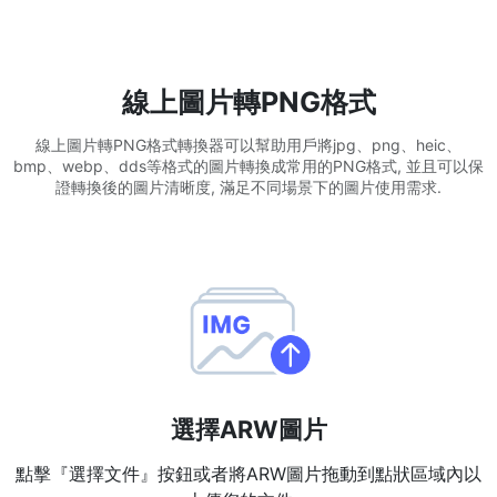
WEBP 轉 PNG
線上將多個EBP影象轉換為PNG
線上圖片轉PNG格式
HEIC 轉 JPG
線上圖片轉PNG格式轉換器可以幫助用戶將jpg、png、heic、
將iPhone HEIC影象轉換為JPG
bmp、webp、dds等格式的圖片轉換成常用的PNG格式, 並且可以保
證轉換後的圖片清晰度, 滿足不同場景下的圖片使用需求.
RAW轉換器
轉換CR2、CR3、NEF、ARW、ORF、PEF、RAF、RAW轉換為JPG
格式
PDF工具
JPG 轉 PDF
New
將JPG影象轉換為PDF檔案
設定方向、邊距、頁面大小，並將多個影象合併到一個PDF或單獨的
檔案中
選擇ARW圖片
PDF 轉 JPG
New
點擊『選擇文件』按鈕或者將ARW圖片拖動到點狀區域內以
在幾秒鐘內將PDF轉換為高質量的JPG、PNG或Webp影象