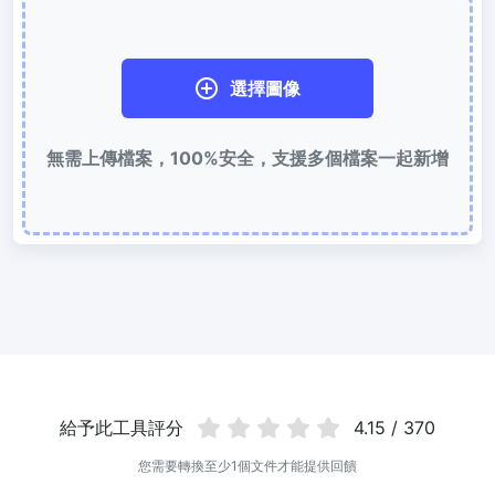
使用有損和無損壓縮方法來壓縮 WebP 影像
圖片壓縮到 50KB
選擇圖像
輕鬆批次壓縮
JPG、PNG、WEBP
檔案至 50KB
無需上傳檔案，100%安全，支援多個檔案一起新增
圖片壓縮到 100KB
輕鬆批次壓縮
JPG、PNG、WEBP
檔案至 100KB
圖片格式轉換
PNG 轉 JPG
快速易用的 PNG 轉 JPG工具。 線上將多個 PNG 影象轉換為 JPG
JPG 轉 PNG
線上快速將多個JPG圖片轉PNG格式，瀏覽器技術處理，無需上傳到
伺服器
給予此工具評分
4.15 / 370
WEBP 轉 JPG
您需要轉換至少1個文件才能提供回饋
線上將多張個WEBP圖片轉換為JPG