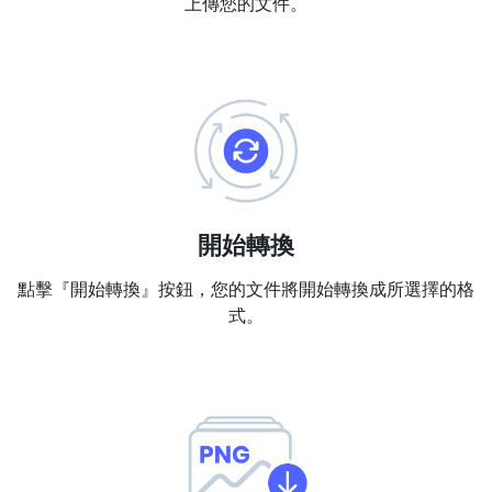
上傳您的文件。
PDF 合併
New
合併PDF檔案以建立單個PDF文件
PDF 拆分
New
我們的PDF拆分器允許您將PDF中的選定頁面拆分為單個檔案
提取PDF中圖片
New
在幾秒鐘內從PDF文件中獲取所有影象
開始轉換
刪除PDF頁數
New
點擊『開始轉換』按鈕，您的文件將開始轉換成所選擇的格
從PDF文件中刪除指定頁面
式。
更多工具