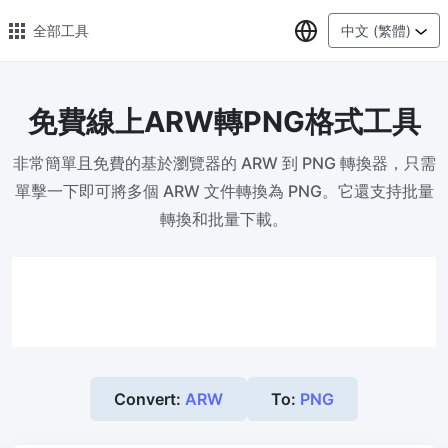
選擇語言
全部工具
中文 (繁體)
免費線上ARW轉PNG格式工具
🔥 熱門 🔥
非常簡單且免費的基於瀏覽器的 ARW 到 PNG 轉換器，只需
圖片格式轉換
單擊一下即可將多個 ARW 文件轉換為 PNG。它還支持批量
輕鬆將PNG、WEBP、BMP、TIFF或RAW格式批量轉換為JPG
轉換和批量下載。
圖片壓縮
線上圖片壓縮，壓縮率最高可達80%
點數調整器
安全、免費、輕鬆地調整影像大小，保證高品質
照片壓縮到指定大小
Convert:
ARW
To:
PNG
將影像壓縮為20kb、50kb、100KB、200KB或任何其他大小