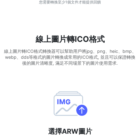
您需要轉換至少1個文件才能提供回饋
WEBP 轉 PNG
線上將多個EBP影象轉換為PNG
HEIC 轉 JPG
線上圖片轉ICO格式
將iPhone HEIC影象轉換為JPG
線上圖片轉ICO格式轉換器可以幫助用戶將jpg、png、heic、bmp、
webp、dds等格式的圖片轉換成常用的ICO格式, 並且可以保證轉換
RAW轉換器
後的圖片清晰度, 滿足不同場景下的圖片使用需求.
轉換CR2、CR3、NEF、ARW、ORF、PEF、RAF、RAW轉換為JPG
格式
PDF工具
JPG 轉 PDF
New
將JPG影象轉換為PDF檔案
設定方向、邊距、頁面大小，並將多個影象合併到一個PDF或單獨的
檔案中
PDF 轉 JPG
選擇ARW圖片
New
在幾秒鐘內將PDF轉換為高質量的JPG、PNG或Webp影象