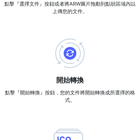
點擊『選擇文件』按鈕或者將ARW圖片拖動到點狀區域內以
上傳您的文件。
PDF 合併
New
合併PDF檔案以建立單個PDF文件
PDF 拆分
New
我們的PDF拆分器允許您將PDF中的選定頁面拆分為單個檔案
提取PDF中圖片
New
在幾秒鐘內從PDF文件中獲取所有影象
開始轉換
刪除PDF頁數
New
從PDF文件中刪除指定頁面
點擊『開始轉換』按鈕，您的文件將開始轉換成所選擇的格
式。
更多工具