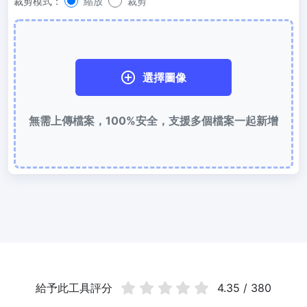
裁剪模式：
縮放
裁剪
使用有損和無損壓縮方法來壓縮 WebP 影像
圖片壓縮到 50KB
輕鬆批次壓縮
JPG、PNG、WEBP
檔案至 50KB
選擇圖像
圖片壓縮到 100KB
輕鬆批次壓縮
JPG、PNG、WEBP
檔案至 100KB
無需上傳檔案，100%安全，支援多個檔案一起新增
圖片格式轉換
PNG 轉 JPG
快速易用的 PNG 轉 JPG工具。 線上將多個 PNG 影象轉換為 JPG
JPG 轉 PNG
線上快速將多個JPG圖片轉PNG格式，瀏覽器技術處理，無需上傳到
伺服器
WEBP 轉 JPG
給予此工具評分
4.35 / 380
線上將多張個WEBP圖片轉換為JPG