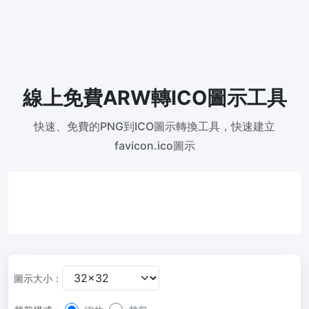
300 DPI 修改器
線上批次更改影像的 DPI
JPG 轉 PDF
將JPG、PNG、BMP、TIFF等影像轉換為PDF檔,
設定方向、邊距、頁面大小，並將多個影像合併到一個PDF或單獨的
線上免費ARW轉ICO圖示工具
檔案中
圖片壓縮
快速、免費的PNG到ICO圖示轉換工具，快速建立
favicon.ico圖示
JPG 壓縮
批次壓縮JPG文件，並保持最佳品質
PNG 壓縮
使用有損和無損壓縮方法來壓縮 PNG 影像
GIF 壓縮
批次壓縮和減少GIF動畫檔案大小
圖示大小：
WebP 壓縮