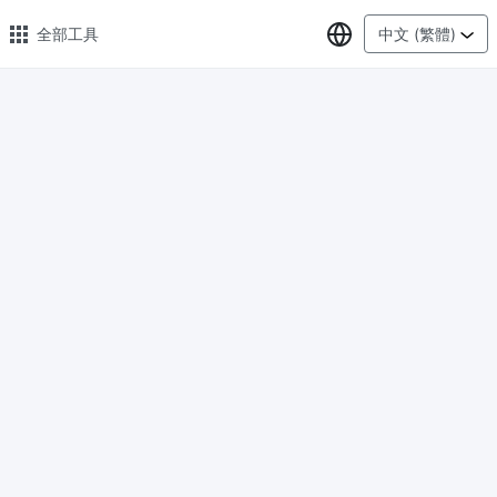
選擇語言
全部工具
中文 (繁體)
🔥 熱門 🔥
圖片格式轉換
輕鬆將PNG、WEBP、BMP、TIFF或RAW格式批量轉換為JPG
圖片壓縮
線上圖片壓縮，壓縮率最高可達80%
點數調整器
安全、免費、輕鬆地調整影像大小，保證高品質
照片壓縮到指定大小
將影像壓縮為20kb、50kb、100KB、200KB或任何其他大小