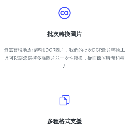
PDF 合併
New
合併PDF檔案以建立單個PDF文件
PDF 拆分
批次轉換圖片
New
我們的PDF拆分器允許您將PDF中的選定頁面拆分為單個檔案
無需繁瑣地逐張轉換DCR圖片，我們的批次DCR圖片轉換工
提取PDF中圖片
New
具可以讓您選擇多張圖片並一次性轉換，從而節省時間和精
在幾秒鐘內從PDF文件中獲取所有影象
力
刪除PDF頁數
New
從PDF文件中刪除指定頁面
更多工具
多種格式支援