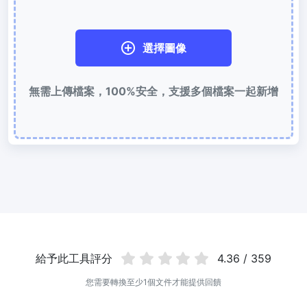
使用有損和無損壓縮方法來壓縮 WebP 影像
選擇圖像
圖片壓縮到 50KB
輕鬆批次壓縮
JPG、PNG、WEBP
檔案至 50KB
無需上傳檔案，100%安全，支援多個檔案一起新增
圖片壓縮到 100KB
輕鬆批次壓縮
JPG、PNG、WEBP
檔案至 100KB
圖片格式轉換
PNG 轉 JPG
快速易用的 PNG 轉 JPG工具。 線上將多個 PNG 影象轉換為 JPG
JPG 轉 PNG
線上快速將多個JPG圖片轉PNG格式，瀏覽器技術處理，無需上傳到
伺服器
給予此工具評分
4.36 / 359
WEBP 轉 JPG
您需要轉換至少1個文件才能提供回饋
線上將多張個WEBP圖片轉換為JPG