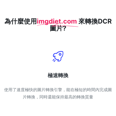
WEBP 轉 PNG
線上將多個EBP影象轉換為PNG
為什麼使用
imgdiet.com
來轉換DCR
圖片?
HEIC 轉 JPG
將iPhone HEIC影象轉換為JPG
RAW轉換器
轉換CR2、CR3、NEF、ARW、ORF、PEF、RAF、RAW轉換為JPG
格式
PDF工具
極速轉換
JPG 轉 PDF
New
將JPG影象轉換為PDF檔案
使用了速度極快的圖片轉換引擎，能在極短的時間內完成圖
設定方向、邊距、頁面大小，並將多個影象合併到一個PDF或單獨的
檔案中
片轉換，同時還能保持最高的轉換質量
PDF 轉 JPG
New
在幾秒鐘內將PDF轉換為高質量的JPG、PNG或Webp影象