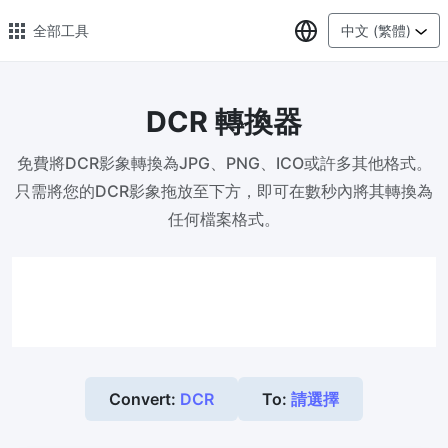
選擇語言
全部工具
中文 (繁體)
DCR 轉換器
🔥 熱門 🔥
免費將DCR影象轉換為JPG、PNG、ICO或許多其他格式。
圖片格式轉換
只需將您的DCR影象拖放至下方，即可在數秒內將其轉換為
輕鬆將PNG、WEBP、BMP、TIFF或RAW格式批量轉換為JPG
任何檔案格式。
圖片壓縮
線上圖片壓縮，壓縮率最高可達80%
點數調整器
安全、免費、輕鬆地調整影像大小，保證高品質
照片壓縮到指定大小
Convert:
DCR
To:
請選擇
將影像壓縮為20kb、50kb、100KB、200KB或任何其他大小