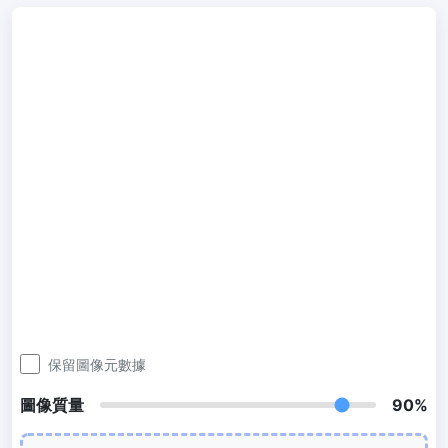
300 DPI 修改器
線上批次更改影像的 DPI
JPG 轉 PDF
將JPG、PNG、BMP、TIFF等影像轉換為PDF檔,
設定方向、邊距、頁面大小，並將多個影像合併到一個PDF或單獨的
檔案中
圖片壓縮
JPG 壓縮
批次壓縮JPG文件，並保持最佳品質
PNG 壓縮
使用有損和無損壓縮方法來壓縮 PNG 影像
保留圖像元數據
GIF 壓縮
批次壓縮和減少GIF動畫檔案大小
圖像質量
90%
WebP 壓縮