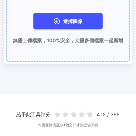
使用有損和無損壓縮方法來壓縮 WebP 影像
選擇圖像
圖片壓縮到 50KB
輕鬆批次壓縮
JPG、PNG、WEBP
檔案至 50KB
無需上傳檔案，100%安全，支援多個檔案一起新增
圖片壓縮到 100KB
輕鬆批次壓縮
JPG、PNG、WEBP
檔案至 100KB
圖片格式轉換
PNG 轉 JPG
快速易用的 PNG 轉 JPG工具。 線上將多個 PNG 影象轉換為 JPG
JPG 轉 PNG
線上快速將多個JPG圖片轉PNG格式，瀏覽器技術處理，無需上傳到
伺服器
給予此工具評分
4.15 / 365
WEBP 轉 JPG
您需要轉換至少1個文件才能提供回饋
線上將多張個WEBP圖片轉換為JPG