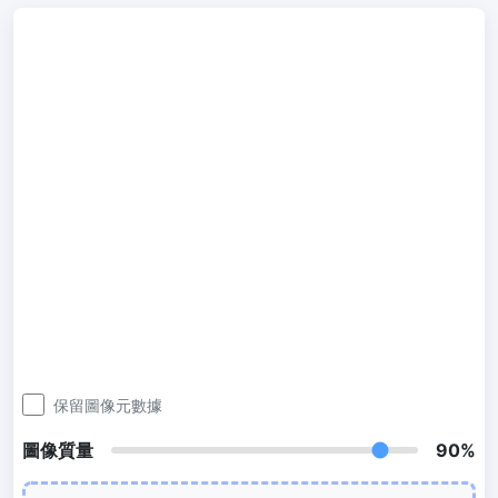
300 DPI 修改器
線上批次更改影像的 DPI
JPG 轉 PDF
將JPG、PNG、BMP、TIFF等影像轉換為PDF檔,
設定方向、邊距、頁面大小，並將多個影像合併到一個PDF或單獨的
檔案中
圖片壓縮
JPG 壓縮
批次壓縮JPG文件，並保持最佳品質
PNG 壓縮
使用有損和無損壓縮方法來壓縮 PNG 影像
保留圖像元數據
GIF 壓縮
批次壓縮和減少GIF動畫檔案大小
圖像質量
90%
WebP 壓縮