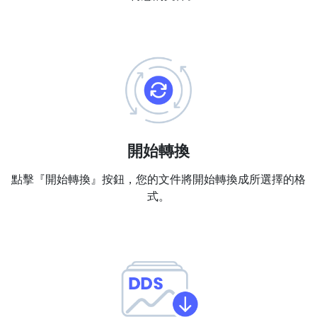
PDF 合併
New
合併PDF檔案以建立單個PDF文件
PDF 拆分
New
我們的PDF拆分器允許您將PDF中的選定頁面拆分為單個檔案
提取PDF中圖片
New
開始轉換
在幾秒鐘內從PDF文件中獲取所有影象
點擊『開始轉換』按鈕，您的文件將開始轉換成所選擇的格
刪除PDF頁數
New
式。
從PDF文件中刪除指定頁面
更多工具