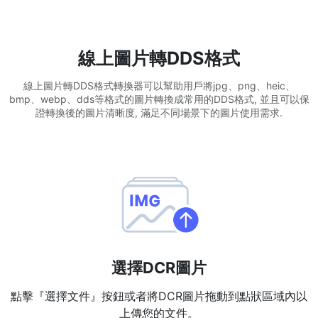
WEBP 轉 PNG
線上將多個EBP影象轉換為PNG
線上圖片轉DDS格式
HEIC 轉 JPG
線上圖片轉DDS格式轉換器可以幫助用戶將jpg、png、heic、
將iPhone HEIC影象轉換為JPG
bmp、webp、dds等格式的圖片轉換成常用的DDS格式, 並且可以保
證轉換後的圖片清晰度, 滿足不同場景下的圖片使用需求.
RAW轉換器
轉換CR2、CR3、NEF、ARW、ORF、PEF、RAF、RAW轉換為JPG
格式
PDF工具
JPG 轉 PDF
New
將JPG影象轉換為PDF檔案
設定方向、邊距、頁面大小，並將多個影象合併到一個PDF或單獨的
檔案中
選擇DCR圖片
PDF 轉 JPG
點擊『選擇文件』按鈕或者將DCR圖片拖動到點狀區域內以
New
在幾秒鐘內將PDF轉換為高質量的JPG、PNG或Webp影象
上傳您的文件。