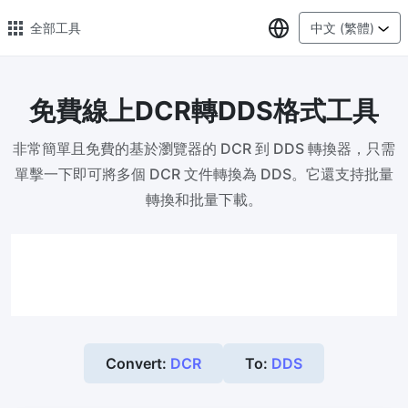
選擇語言
全部工具
中文 (繁體)
免費線上DCR轉DDS格式工具
🔥 熱門 🔥
非常簡單且免費的基於瀏覽器的 DCR 到 DDS 轉換器，只需
圖片格式轉換
單擊一下即可將多個 DCR 文件轉換為 DDS。它還支持批量
輕鬆將PNG、WEBP、BMP、TIFF或RAW格式批量轉換為JPG
轉換和批量下載。
圖片壓縮
線上圖片壓縮，壓縮率最高可達80%
點數調整器
安全、免費、輕鬆地調整影像大小，保證高品質
照片壓縮到指定大小
Convert:
DCR
To:
DDS
將影像壓縮為20kb、50kb、100KB、200KB或任何其他大小