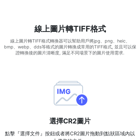
WEBP 轉 PNG
線上將多個EBP影象轉換為PNG
線上圖片轉TIFF格式
HEIC 轉 JPG
線上圖片轉TIFF格式轉換器可以幫助用戶將jpg、png、heic、
將iPhone HEIC影象轉換為JPG
bmp、webp、dds等格式的圖片轉換成常用的TIFF格式, 並且可以保
證轉換後的圖片清晰度, 滿足不同場景下的圖片使用需求.
RAW轉換器
轉換CR2、CR3、NEF、ARW、ORF、PEF、RAF、RAW轉換為JPG
格式
PDF工具
JPG 轉 PDF
New
將JPG影象轉換為PDF檔案
設定方向、邊距、頁面大小，並將多個影象合併到一個PDF或單獨的
檔案中
選擇CR2圖片
PDF 轉 JPG
New
點擊『選擇文件』按鈕或者將CR2圖片拖動到點狀區域內以
在幾秒鐘內將PDF轉換為高質量的JPG、PNG或Webp影象