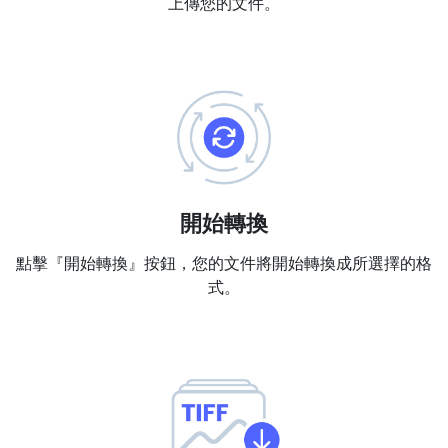
上傳您的文件。
PDF 合併
New
合併PDF檔案以建立單個PDF文件
PDF 拆分
New
我們的PDF拆分器允許您將PDF中的選定頁面拆分為單個檔案
提取PDF中圖片
New
在幾秒鐘內從PDF文件中獲取所有影象
開始轉換
刪除PDF頁數
New
點擊『開始轉換』按鈕，您的文件將開始轉換成所選擇的格
從PDF文件中刪除指定頁面
式。
更多工具