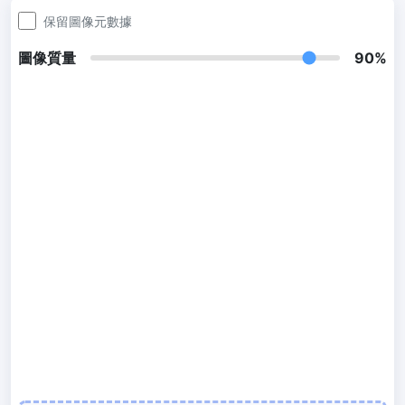
300 DPI 修改器
保留圖像元數據
線上批次更改影像的 DPI
圖像質量
90%
JPG 轉 PDF
將JPG、PNG、BMP、TIFF等影像轉換為PDF檔,
設定方向、邊距、頁面大小，並將多個影像合併到一個PDF或單獨的
檔案中
圖片壓縮
JPG 壓縮
批次壓縮JPG文件，並保持最佳品質
PNG 壓縮
使用有損和無損壓縮方法來壓縮 PNG 影像
GIF 壓縮
批次壓縮和減少GIF動畫檔案大小
WebP 壓縮