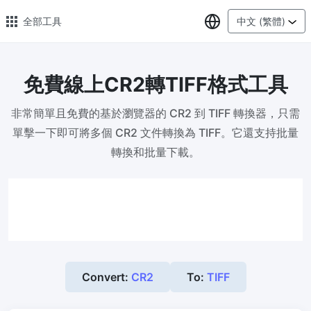
選擇語言
全部工具
中文 (繁體)
免費線上CR2轉TIFF格式工具
🔥 熱門 🔥
非常簡單且免費的基於瀏覽器的 CR2 到 TIFF 轉換器，只需
圖片格式轉換
單擊一下即可將多個 CR2 文件轉換為 TIFF。它還支持批量
輕鬆將PNG、WEBP、BMP、TIFF或RAW格式批量轉換為JPG
轉換和批量下載。
圖片壓縮
線上圖片壓縮，壓縮率最高可達80%
點數調整器
安全、免費、輕鬆地調整影像大小，保證高品質
照片壓縮到指定大小
Convert:
CR2
To:
TIFF
將影像壓縮為20kb、50kb、100KB、200KB或任何其他大小