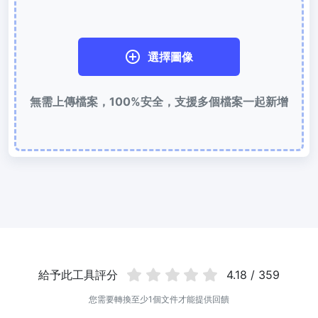
使用有損和無損壓縮方法來壓縮 WebP 影像
圖片壓縮到 50KB
選擇圖像
輕鬆批次壓縮
JPG、PNG、WEBP
檔案至 50KB
無需上傳檔案，100%安全，支援多個檔案一起新增
圖片壓縮到 100KB
輕鬆批次壓縮
JPG、PNG、WEBP
檔案至 100KB
圖片格式轉換
PNG 轉 JPG
快速易用的 PNG 轉 JPG工具。 線上將多個 PNG 影象轉換為 JPG
JPG 轉 PNG
線上快速將多個JPG圖片轉PNG格式，瀏覽器技術處理，無需上傳到
伺服器
給予此工具評分
4.18 / 359
WEBP 轉 JPG
您需要轉換至少1個文件才能提供回饋
線上將多張個WEBP圖片轉換為JPG