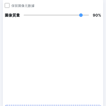
300 DPI 修改器
保留圖像元數據
線上批次更改影像的 DPI
圖像質量
90%
JPG 轉 PDF
將JPG、PNG、BMP、TIFF等影像轉換為PDF檔,
設定方向、邊距、頁面大小，並將多個影像合併到一個PDF或單獨的
檔案中
圖片壓縮
JPG 壓縮
批次壓縮JPG文件，並保持最佳品質
PNG 壓縮
使用有損和無損壓縮方法來壓縮 PNG 影像
GIF 壓縮
批次壓縮和減少GIF動畫檔案大小
WebP 壓縮