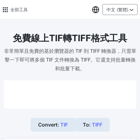
選擇語言
全部工具
中文 (繁體)
免費線上TIF轉TIFF格式工具
🔥 熱門 🔥
非常簡單且免費的基於瀏覽器的 TIF 到 TIFF 轉換器，只需單
圖片格式轉換
擊一下即可將多個 TIF 文件轉換為 TIFF。它還支持批量轉換
輕鬆將PNG、WEBP、BMP、TIFF或RAW格式批量轉換為JPG
和批量下載。
圖片壓縮
線上圖片壓縮，壓縮率最高可達80%
點數調整器
安全、免費、輕鬆地調整影像大小，保證高品質
照片壓縮到指定大小
Convert:
TIF
To:
TIFF
將影像壓縮為20kb、50kb、100KB、200KB或任何其他大小