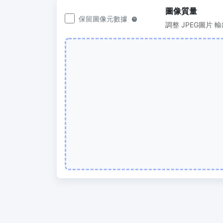
200KB或任何其他大小
圖像質量
保留圖像元數據
圖片壓
調整 JPEG圖片 
300 DPI 修改器
輕鬆批
線上批次更改影像的 DPI
50KB
JPG 轉 PDF
圖片壓縮
將JPG、PNG、BMP、TIFF等影像轉換為
輕鬆批
PDF檔,
100KB
設定方向、邊距、頁面大小，並將多個影
像合併到一個PDF或單獨的檔案中