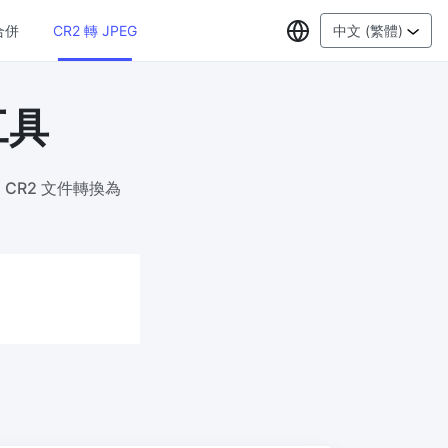
選擇語言
合併
CR2 轉 JPEG
中文 (繁體)
工具
PDF工具
JPG 轉 PDF
New
CR2 文件轉換為
線上將多
將JPG影象轉換為PDF檔案
設定方向、邊距、頁面大小，並將多個影
象合併到一個PDF或單獨的檔案中
PDF 轉 JPG
New
格式，瀏
在幾秒鐘內將PDF轉換為高質量的JPG、
PNG或Webp影象
PDF 合併
New
G
合併PDF檔案以建立單個PDF文件
PDF 拆分
New