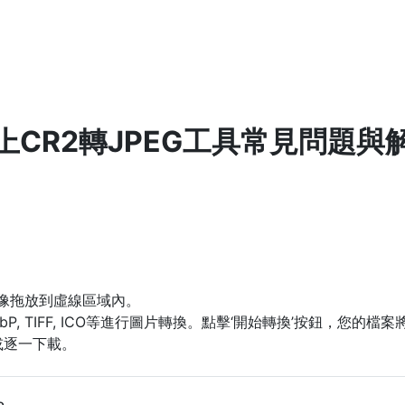
上CR2轉JPEG工具常見問題與
圖像拖放到虛線區域內。
WebP, TIFF, ICO等進行圖片轉換。點擊‘開始轉換’按鈕，您
或逐一下載。