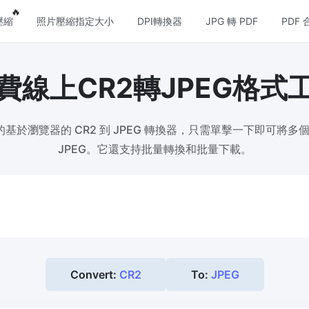
eatures
Popular features
🔥
壓縮
照片壓縮指定大小
DPI轉換器
JPG 轉 PDF
PDF 
費線上CR2轉JPEG格式
壓縮
圖片格式轉換
壓縮
PNG 轉 JPG
基於瀏覽器的 CR2 到 JPEG 轉換器，只需單擊一下即可將多個 
縮JPG文件，並保持最佳品質
快速易用的 PNG 轉 JPG工具。 
個 PNG 影象轉換為 JPG
JPEG。它還支持批量轉換和批量下載。
壓縮
JPG 轉 PNG
損和無損壓縮方法來壓縮 PNG 影
線上快速將多個JPG圖片轉PNG
覽器技術處理，無需上傳到伺服器
壓縮
WEBP 轉 JPG
縮和減少GIF動畫檔案大小
線上將多張個WEBP圖片轉換為JP
Convert:
CR2
To:
JPEG
 壓縮
WEBP 轉 PNG
和無損壓縮方法來壓縮 WebP 影
線上將多個EBP影象轉換為PNG