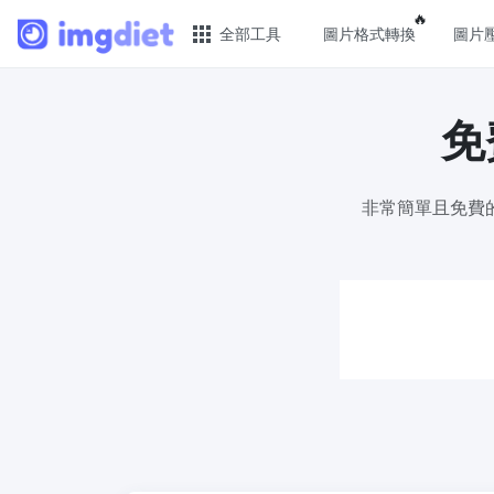
Popular f
🔥
全部工具
圖片格式轉換
圖片
免
🔥 熱門 🔥
圖片
圖片格式轉換
JPG 
非常簡單且免費的
輕鬆將PNG、WEBP、BMP、TIFF或RAW
批次壓
格式批量轉換為JPG
PNG 
圖片壓縮
使用有
線上圖片壓縮，壓縮率最高可達80%
像
點數調整器
GIF 
安全、免費、輕鬆地調整影像大小，保證
批次壓
高品質
WebP
照片壓縮到指定大小
使用有損
將影像壓縮為20kb、50kb、100KB、
像