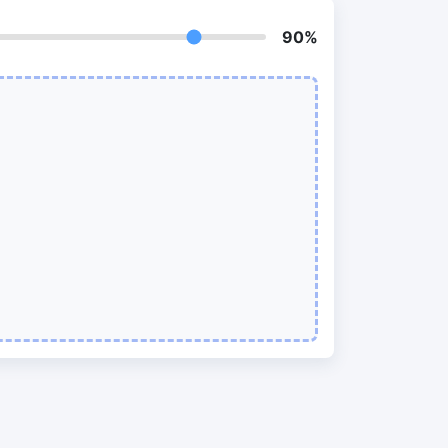
我們的PDF拆分器允許您將PDF中的選定
頁面拆分為單個檔案
90%
提取PDF中圖片
New
在幾秒鐘內從PDF文件中獲取所有影象
RF、
刪除PDF頁數
New
從PDF文件中刪除指定頁面