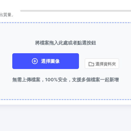
縮到 50KB
HEIC 轉 JPG
輸出質量。
次壓縮
JPG、PNG、WEBP
檔案至
將iPhone HEIC影象轉換為JPG
RAW轉換器
到 100KB
將檔案拖入此處或者點選按鈕
轉換CR2、CR3、NEF、ARW、O
次壓縮
JPG、PNG、WEBP
檔案至
PEF、RAF、RAW轉換為JPG格式
選擇圖像
選擇資料夾
更多工具
無需上傳檔案，100%安全，支援多個檔案一起新增