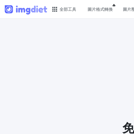
Popular f
🔥
全部工具
圖片格式轉換
圖片
🔥 熱門 🔥
圖片
圖片格式轉換
JPG 
輕鬆將PNG、WEBP、BMP、TIFF或RAW
批次壓
格式批量轉換為JPG
PNG 
圖片壓縮
使用有
線上圖片壓縮，壓縮率最高可達80%
像
點數調整器
GIF 
安全、免費、輕鬆地調整影像大小，保證
批次壓
高品質
WebP
免
照片壓縮到指定大小
使用有損
將影像壓縮為20kb、50kb、100KB、
像