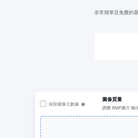
200KB或任何其他大小
非常簡單且免費的基於
圖片壓
300 DPI 修改器
輕鬆批
線上批次更改影像的 DPI
50KB
JPG 轉 PDF
圖片壓縮
將JPG、PNG、BMP、TIFF等影像轉換為
輕鬆批
PDF檔,
100KB
設定方向、邊距、頁面大小，並將多個影
像合併到一個PDF或單獨的檔案中
圖像質量
保留圖像元數據
調整 BMP圖片 