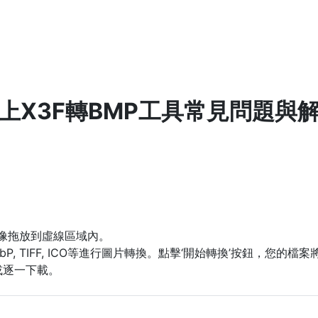
上X3F轉BMP工具常見問題與
圖像拖放到虛線區域內。
WebP, TIFF, ICO等進行圖片轉換。點擊‘開始轉換’按鈕，您
或逐一下載。