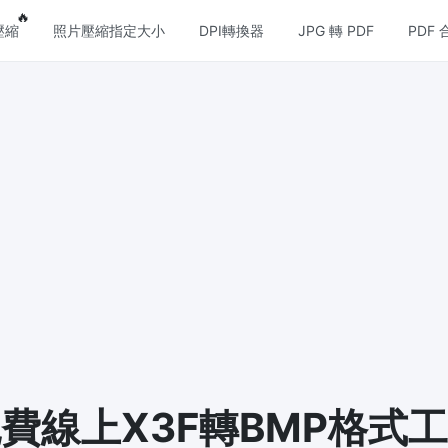
eatures
Popular features
🔥
壓縮
照片壓縮指定大小
DPI轉換器
JPG 轉 PDF
PDF 
壓縮
圖片格式轉換
壓縮
PNG 轉 JPG
縮JPG文件，並保持最佳品質
快速易用的 PNG 轉 JPG工具。 
個 PNG 影象轉換為 JPG
壓縮
JPG 轉 PNG
損和無損壓縮方法來壓縮 PNG 影
線上快速將多個JPG圖片轉PNG
覽器技術處理，無需上傳到伺服器
壓縮
WEBP 轉 JPG
縮和減少GIF動畫檔案大小
線上將多張個WEBP圖片轉換為JP
 壓縮
費線上X3F轉BMP格式
WEBP 轉 PNG
和無損壓縮方法來壓縮 WebP 影
線上將多個EBP影象轉換為PNG