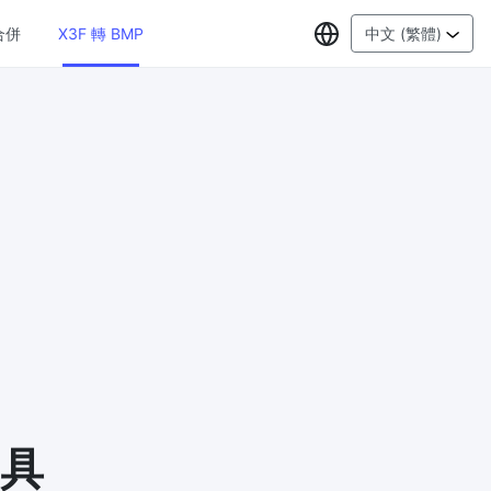
選擇語言
合併
X3F 轉 BMP
中文 (繁體)
PDF工具
JPG 轉 PDF
New
線上將多
將JPG影象轉換為PDF檔案
設定方向、邊距、頁面大小，並將多個影
象合併到一個PDF或單獨的檔案中
PDF 轉 JPG
New
格式，瀏
在幾秒鐘內將PDF轉換為高質量的JPG、
PNG或Webp影象
PDF 合併
New
G
合併PDF檔案以建立單個PDF文件
工具
PDF 拆分
New