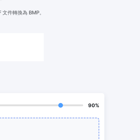
我們的PDF拆分器允許您將PDF中的選定
頁面拆分為單個檔案
 文件轉換為 BMP。
提取PDF中圖片
New
在幾秒鐘內從PDF文件中獲取所有影象
RF、
刪除PDF頁數
New
從PDF文件中刪除指定頁面
90%