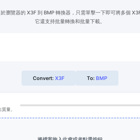
瀏覽器的 X3F 到 BMP 轉換器，只需單擊一下即可將多個 X3F
縮到 50KB
HEIC 轉 JPG
它還支持批量轉換和批量下載。
次壓縮
JPG、PNG、WEBP
檔案至
將iPhone HEIC影象轉換為JPG
RAW轉換器
到 100KB
轉換CR2、CR3、NEF、ARW、O
次壓縮
JPG、PNG、WEBP
檔案至
PEF、RAF、RAW轉換為JPG格式
Convert:
X3F
To:
BMP
更多工具
輸出質量。
將檔案拖入此處或者點選按鈕