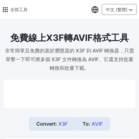
選擇語言
全部工具
中文 (繁體)
免費線上X3F轉AVIF格式工具
🔥 熱門 🔥
非常簡單且免費的基於瀏覽器的 X3F 到 AVIF 轉換器，只需
圖片格式轉換
單擊一下即可將多個 X3F 文件轉換為 AVIF。它還支持批量
輕鬆將PNG、WEBP、BMP、TIFF或RAW格式批量轉換為JPG
轉換和批量下載。
圖片壓縮
線上圖片壓縮，壓縮率最高可達80%
點數調整器
安全、免費、輕鬆地調整影像大小，保證高品質
照片壓縮到指定大小
Convert:
X3F
To:
AVIF
將影像壓縮為20kb、50kb、100KB、200KB或任何其他大小