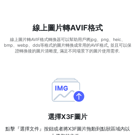
WEBP 轉 PNG
線上將多個EBP影象轉換為PNG
線上圖片轉AVIF格式
HEIC 轉 JPG
線上圖片轉AVIF格式轉換器可以幫助用戶將jpg、png、heic、
將iPhone HEIC影象轉換為JPG
bmp、webp、dds等格式的圖片轉換成常用的AVIF格式, 並且可以保
證轉換後的圖片清晰度, 滿足不同場景下的圖片使用需求.
RAW轉換器
轉換CR2、CR3、NEF、ARW、ORF、PEF、RAF、RAW轉換為JPG
格式
PDF工具
JPG 轉 PDF
New
將JPG影象轉換為PDF檔案
設定方向、邊距、頁面大小，並將多個影象合併到一個PDF或單獨的
檔案中
選擇X3F圖片
PDF 轉 JPG
New
點擊『選擇文件』按鈕或者將X3F圖片拖動到點狀區域內以
在幾秒鐘內將PDF轉換為高質量的JPG、PNG或Webp影象