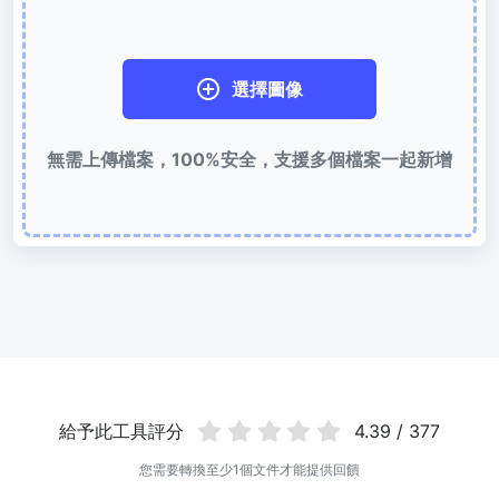
使用有損和無損壓縮方法來壓縮 WebP 影像
圖片壓縮到 50KB
選擇圖像
輕鬆批次壓縮
JPG、PNG、WEBP
檔案至 50KB
無需上傳檔案，100%安全，支援多個檔案一起新增
圖片壓縮到 100KB
輕鬆批次壓縮
JPG、PNG、WEBP
檔案至 100KB
圖片格式轉換
PNG 轉 JPG
快速易用的 PNG 轉 JPG工具。 線上將多個 PNG 影象轉換為 JPG
JPG 轉 PNG
線上快速將多個JPG圖片轉PNG格式，瀏覽器技術處理，無需上傳到
伺服器
給予此工具評分
4.39 / 377
WEBP 轉 JPG
您需要轉換至少1個文件才能提供回饋
線上將多張個WEBP圖片轉換為JPG