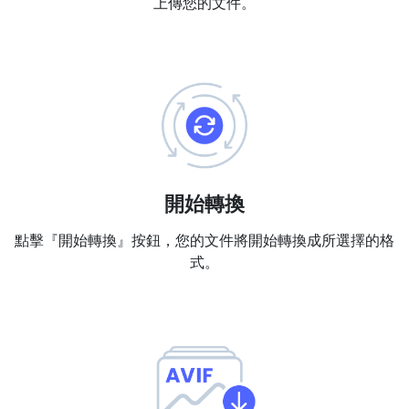
上傳您的文件。
PDF 合併
New
合併PDF檔案以建立單個PDF文件
PDF 拆分
New
我們的PDF拆分器允許您將PDF中的選定頁面拆分為單個檔案
提取PDF中圖片
New
在幾秒鐘內從PDF文件中獲取所有影象
開始轉換
刪除PDF頁數
New
點擊『開始轉換』按鈕，您的文件將開始轉換成所選擇的格
從PDF文件中刪除指定頁面
式。
更多工具