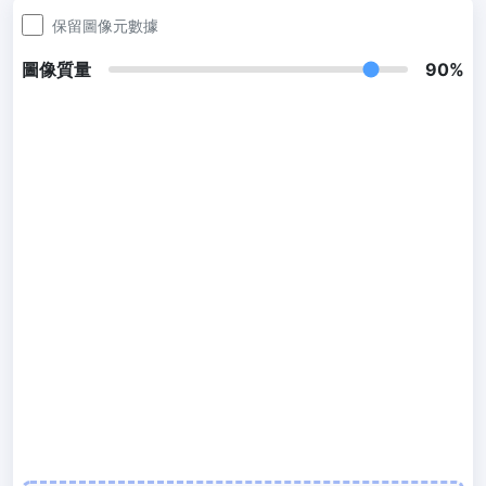
300 DPI 修改器
保留圖像元數據
線上批次更改影像的 DPI
圖像質量
90%
JPG 轉 PDF
將JPG、PNG、BMP、TIFF等影像轉換為PDF檔,
設定方向、邊距、頁面大小，並將多個影像合併到一個PDF或單獨的
檔案中
圖片壓縮
JPG 壓縮
批次壓縮JPG文件，並保持最佳品質
PNG 壓縮
使用有損和無損壓縮方法來壓縮 PNG 影像
GIF 壓縮
批次壓縮和減少GIF動畫檔案大小
WebP 壓縮