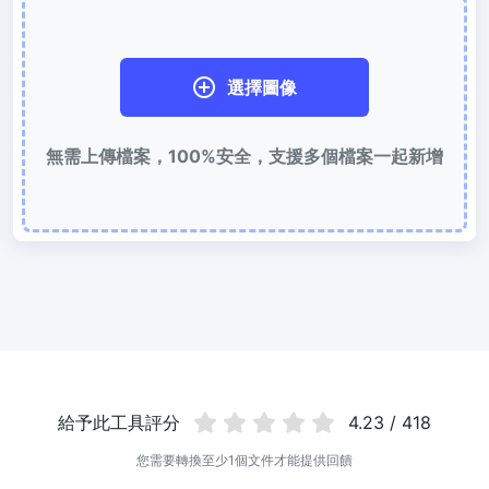
使用有損和無損壓縮方法來壓縮 WebP 影像
圖片壓縮到 50KB
選擇圖像
輕鬆批次壓縮
JPG、PNG、WEBP
檔案至 50KB
無需上傳檔案，100%安全，支援多個檔案一起新增
圖片壓縮到 100KB
輕鬆批次壓縮
JPG、PNG、WEBP
檔案至 100KB
圖片格式轉換
PNG 轉 JPG
快速易用的 PNG 轉 JPG工具。 線上將多個 PNG 影象轉換為 JPG
JPG 轉 PNG
線上快速將多個JPG圖片轉PNG格式，瀏覽器技術處理，無需上傳到
伺服器
給予此工具評分
4.23 / 418
WEBP 轉 JPG
您需要轉換至少1個文件才能提供回饋
線上將多張個WEBP圖片轉換為JPG