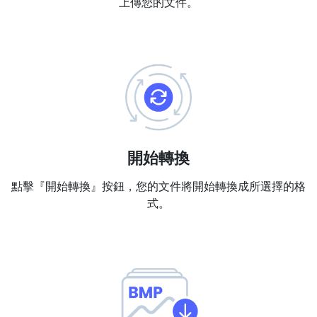
上傳您的文件。
PDF 合併
New
合併PDF檔案以建立單個PDF文件
PDF 拆分
New
我們的PDF拆分器允許您將PDF中的選定頁面拆分為單個檔案
提取PDF中圖片
New
在幾秒鐘內從PDF文件中獲取所有影象
開始轉換
刪除PDF頁數
New
點擊『開始轉換』按鈕，您的文件將開始轉換成所選擇的格
從PDF文件中刪除指定頁面
式。
更多工具