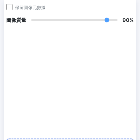
300 DPI 修改器
保留圖像元數據
線上批次更改影像的 DPI
圖像質量
90%
JPG 轉 PDF
將JPG、PNG、BMP、TIFF等影像轉換為PDF檔,
設定方向、邊距、頁面大小，並將多個影像合併到一個PDF或單獨的
檔案中
圖片壓縮
JPG 壓縮
批次壓縮JPG文件，並保持最佳品質
PNG 壓縮
使用有損和無損壓縮方法來壓縮 PNG 影像
GIF 壓縮
批次壓縮和減少GIF動畫檔案大小
WebP 壓縮