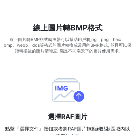
WEBP 轉 PNG
線上將多個EBP影象轉換為PNG
線上圖片轉BMP格式
HEIC 轉 JPG
線上圖片轉BMP格式轉換器可以幫助用戶將jpg、png、heic、
將iPhone HEIC影象轉換為JPG
bmp、webp、dds等格式的圖片轉換成常用的BMP格式, 並且可以保
證轉換後的圖片清晰度, 滿足不同場景下的圖片使用需求.
RAW轉換器
轉換CR2、CR3、NEF、ARW、ORF、PEF、RAF、RAW轉換為JPG
格式
PDF工具
JPG 轉 PDF
New
將JPG影象轉換為PDF檔案
設定方向、邊距、頁面大小，並將多個影象合併到一個PDF或單獨的
檔案中
選擇RAF圖片
PDF 轉 JPG
New
點擊『選擇文件』按鈕或者將RAF圖片拖動到點狀區域內以
在幾秒鐘內將PDF轉換為高質量的JPG、PNG或Webp影象