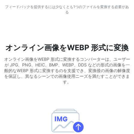
WEBP から JPG 変換
フィードバックを提供するには少なくとも1つのファイルを変換する必要があ
複数の WEBP 画像を JPG にオンラインで変換
る
WEBP から PNG 変換
複数の WEBP 画像を PNG にオンラインで変換
オンライン画像をWEBP 形式に変換
HEIC から JPG 変換
iPhone の HEIC 画像を JPG に変換
オンライン画像をWEBP 形式に変換するコンバーターは、ユーザー
が JPG、PNG、HEIC、BMP、WEBP、DDS などの形式の画像を一
RAW 変換ツール
般的なWEBP 形式に変換するのを支援でき、変換後の画像の解像度
を保証し、異なるシーンでの画像使用ニーズを満たすことができま
CR2、CR3、NEF、ARW、ORF、PEF、RAF、RAW 画像を JPG 形
す。
式に変換
PDFツール
JPG から PDF 変換
New
JPG画像をPDFファイルに変換
向き、マージン、ページサイズを設定し、複数の画像を1つのPDF
または個別ファイルにまとめます