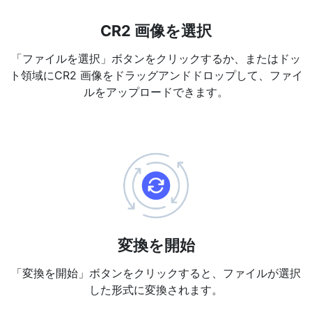
PDF から JPG 変換
New
短時間でPDFを高品質のJPG、PNG、またはWebp画像に変換
CR2 画像を選択
「ファイルを選択」ボタンをクリックするか、またはドッ
PDF 結合
New
ト領域にCR2 画像をドラッグアンドドロップして、ファイ
複数のPDFファイルを一つのPDFドキュメントにまとめる
ルをアップロードできます。
PDF 分割
New
PDF分割ツールで、お好みのページを個別のファイルに分ける
PDFの画像を抽出
New
短時間でPDFドキュメントから全ての画像を取得
PDFページを削除
New
PDFドキュメントから特定のページを削除
変換を開始
さらに多くのツール
「変換を開始」ボタンをクリックすると、ファイルが選択
した形式に変換されます。