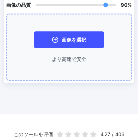
画像の品質
90%
WebP 圧縮
有損と無損の圧縮方法を使用して WebP 画像を圧縮
画像を 50KB に圧縮
画像を選択
簡単に
JPG、PNG、WEBP
ファイルを一括圧縮して 50KB にする
画像を 100KB に圧縮
より高速で安全
簡単に
JPG、PNG、WEBP
ファイルを一括圧縮して 100KB にする
画像の変換
PNG から JPG 変換
使いやすく高速な PNG から JPG 変換ツール。オンラインで複数の
PNG 画像を JPG に変換
JPG から PNG 変換
複数の JPG 画像をすばやく PNG 形式にオンライン変換、ブラウザ
技術で処理するためサーバーへのアップロードは不要
このツールを评価
4.27 / 406