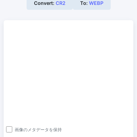
Convert:
CR2
To:
WEBP
300 DPI 変更ツール
オンラインで画像の DPI を一括変更
JPG から PDF 変換
JPG、PNG、BMP、TIFF などの画像を PDF ファイルに変換します
向き、余白、ページサイズを設定し、複数の画像を1つの PDF また
は個別のファイルにまとめます
画像圧縮
JPG 圧縮
JPG ファイルを一括圧縮し、最高品質を維持
PNG 圧縮
有損と無損の圧縮方法を使用して PNG 画像を圧縮
GIF 圧縮
画像のメタデータを保持
GIF アニメーションファイルのサイズを一括圧縮および縮小