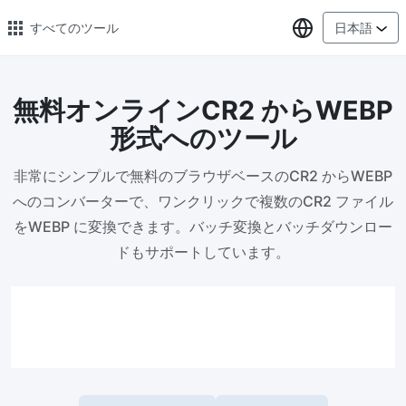
言語の選択
すべてのツール
日本語
無料オンラインCR2 からWEBP
🔥 人気のある 🔥
形式へのツール
画像の変換
非常にシンプルで無料のブラウザベースのCR2 からWEBP
PNG、WEBP、BMP、TIFF、RAW 形式の画像をまとめて JPG に変
換
へのコンバーターで、ワンクリックで複数のCR2 ファイル
をWEBP に変換できます。バッチ変換とバッチダウンロー
画像圧縮
ドもサポートしています。
オンラインで画像を圧縮、圧縮率は最大 80% まで
ピクセル調整器
安全、無料、簡単に画像サイズを調整し、高品質を保証
指定サイズに画像を圧縮
画像を 20KB、50KB、100KB、200KB またはその他のサイズに圧
縮