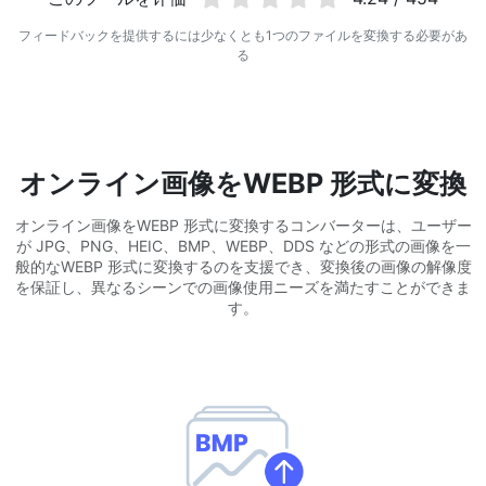
WEBP から JPG 変換
フィードバックを提供するには少なくとも1つのファイルを変換する必要があ
複数の WEBP 画像を JPG にオンラインで変換
る
WEBP から PNG 変換
複数の WEBP 画像を PNG にオンラインで変換
HEIC から JPG 変換
オンライン画像をWEBP 形式に変換
iPhone の HEIC 画像を JPG に変換
オンライン画像をWEBP 形式に変換するコンバーターは、ユーザー
が JPG、PNG、HEIC、BMP、WEBP、DDS などの形式の画像を一
RAW 変換ツール
般的なWEBP 形式に変換するのを支援でき、変換後の画像の解像度
CR2、CR3、NEF、ARW、ORF、PEF、RAF、RAW 画像を JPG 形
を保証し、異なるシーンでの画像使用ニーズを満たすことができま
式に変換
す。
PDFツール
JPG から PDF 変換
New
JPG画像をPDFファイルに変換
向き、マージン、ページサイズを設定し、複数の画像を1つのPDF
または個別ファイルにまとめます