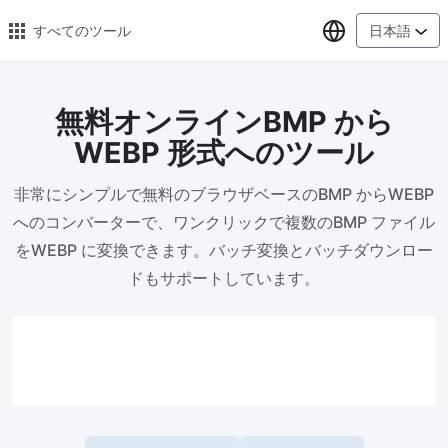
言語の選択
すべてのツール
日本語
無料オンラインBMP から
🔥 人気のある 🔥
WEBP 形式へのツール
画像の変換
非常にシンプルで無料のブラウザベースのBMP からWEBP
PNG、WEBP、BMP、TIFF、RAW 形式の画像をまとめて JPG に変
換
へのコンバーターで、ワンクリックで複数のBMP ファイル
をWEBP に変換できます。バッチ変換とバッチダウンロー
画像圧縮
ドもサポートしています。
オンラインで画像を圧縮、圧縮率は最大 80% まで
ピクセル調整器
安全、無料、簡単に画像サイズを調整し、高品質を保証
指定サイズに画像を圧縮
画像を 20KB、50KB、100KB、200KB またはその他のサイズに圧
縮