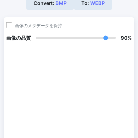
Convert:
BMP
To:
WEBP
300 DPI 変更ツール
オンラインで画像の DPI を一括変更
画像のメタデータを保持
JPG から PDF 変換
画像の品質
90%
JPG、PNG、BMP、TIFF などの画像を PDF ファイルに変換します
向き、余白、ページサイズを設定し、複数の画像を1つの PDF また
は個別のファイルにまとめます
画像圧縮
JPG 圧縮
JPG ファイルを一括圧縮し、最高品質を維持
PNG 圧縮
有損と無損の圧縮方法を使用して PNG 画像を圧縮
GIF 圧縮
GIF アニメーションファイルのサイズを一括圧縮および縮小