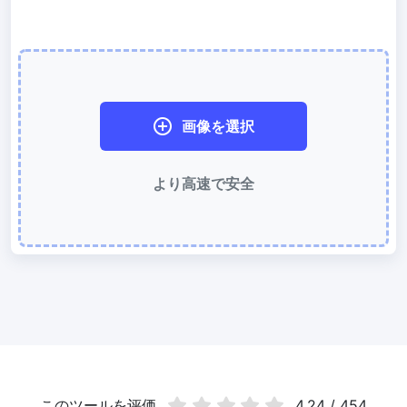
WebP 圧縮
有損と無損の圧縮方法を使用して WebP 画像を圧縮
画像を 50KB に圧縮
簡単に
JPG、PNG、WEBP
ファイルを一括圧縮して 50KB にする
画像を選択
画像を 100KB に圧縮
より高速で安全
簡単に
JPG、PNG、WEBP
ファイルを一括圧縮して 100KB にする
画像の変換
PNG から JPG 変換
使いやすく高速な PNG から JPG 変換ツール。オンラインで複数の
PNG 画像を JPG に変換
JPG から PNG 変換
複数の JPG 画像をすばやく PNG 形式にオンライン変換、ブラウザ
技術で処理するためサーバーへのアップロードは不要
このツールを评価
4.24 / 454