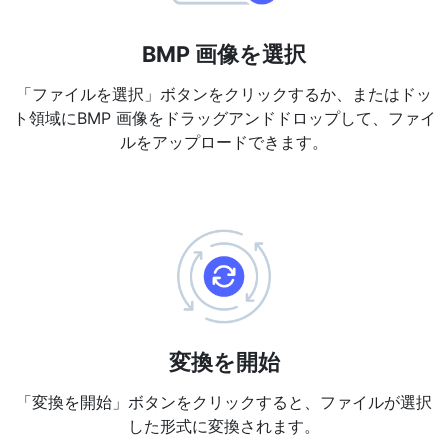
PDF から JPG 変換
New
短時間でPDFを高品質のJPG、PNG、またはWebp画像に変換
BMP 画像を選択
PDF 結合
New
「ファイルを選択」ボタンをクリックするか、またはドッ
複数のPDFファイルを一つのPDFドキュメントにまとめる
ト領域にBMP 画像をドラッグアンドドロップして、ファイ
ルをアップロードできます。
PDF 分割
New
PDF分割ツールで、お好みのページを個別のファイルに分ける
PDFの画像を抽出
New
短時間でPDFドキュメントから全ての画像を取得
PDFページを削除
New
PDFドキュメントから特定のページを削除
変換を開始
さらに多くのツール
「変換を開始」ボタンをクリックすると、ファイルが選択
した形式に変換されます。