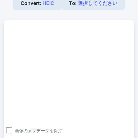
Convert:
HEIC
To:
選択してください
300 DPI 変更ツール
オンラインで画像の DPI を一括変更
JPG から PDF 変換
JPG、PNG、BMP、TIFF などの画像を PDF ファイルに変換します
向き、余白、ページサイズを設定し、複数の画像を1つの PDF また
は個別のファイルにまとめます
画像圧縮
JPG 圧縮
JPG ファイルを一括圧縮し、最高品質を維持
PNG 圧縮
有損と無損の圧縮方法を使用して PNG 画像を圧縮
GIF 圧縮
画像のメタデータを保持
GIF アニメーションファイルのサイズを一括圧縮および縮小