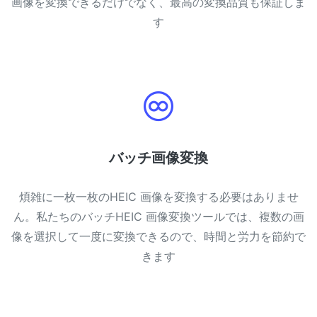
画像を変換できるだけでなく、最高の変換品質も保証しま
PDF から JPG 変換
New
す
短時間でPDFを高品質のJPG、PNG、またはWebp画像に変換
PDF 結合
New
複数のPDFファイルを一つのPDFドキュメントにまとめる
PDF 分割
New
PDF分割ツールで、お好みのページを個別のファイルに分ける
バッチ画像変換
PDFの画像を抽出
New
短時間でPDFドキュメントから全ての画像を取得
煩雑に一枚一枚のHEIC 画像を変換する必要はありませ
PDFページを削除
ん。私たちのバッチHEIC 画像変換ツールでは、複数の画
New
PDFドキュメントから特定のページを削除
像を選択して一度に変換できるので、時間と労力を節約で
きます
さらに多くのツール