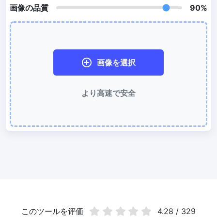
画像の品質
90%
WebP 圧縮
有損と無損の圧縮方法を使用して WebP 画像を圧縮
画像を 50KB に圧縮
画像を選択
簡単に
JPG、PNG、WEBP
ファイルを一括圧縮して 50KB にする
画像を 100KB に圧縮
より高速で安全
簡単に
JPG、PNG、WEBP
ファイルを一括圧縮して 100KB にする
画像の変換
PNG から JPG 変換
使いやすく高速な PNG から JPG 変換ツール。オンラインで複数の
PNG 画像を JPG に変換
JPG から PNG 変換
複数の JPG 画像をすばやく PNG 形式にオンライン変換、ブラウザ
技術で処理するためサーバーへのアップロードは不要
このツールを评価
4.28 / 329