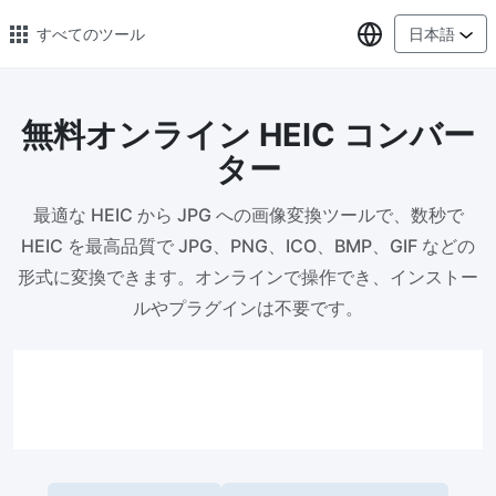
言語の選択
すべてのツール
日本語
無料オンライン HEIC コンバー
🔥 人気のある 🔥
ター
画像の変換
最適な HEIC から JPG への画像変換ツールで、数秒で
PNG、WEBP、BMP、TIFF、RAW 形式の画像をまとめて JPG に変
換
HEIC を最高品質で JPG、PNG、ICO、BMP、GIF などの
形式に変換できます。オンラインで操作でき、インストー
画像圧縮
ルやプラグインは不要です。
オンラインで画像を圧縮、圧縮率は最大 80% まで
ピクセル調整器
安全、無料、簡単に画像サイズを調整し、高品質を保証
指定サイズに画像を圧縮
画像を 20KB、50KB、100KB、200KB またはその他のサイズに圧
縮