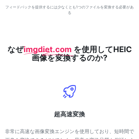
WEBP から JPG 変換
フィードバックを提供するには少なくとも1つのファイルを変換する必要があ
複数の WEBP 画像を JPG にオンラインで変換
る
WEBP から PNG 変換
複数の WEBP 画像を PNG にオンラインで変換
なぜ
imgdiet.com
を使用してHEIC
HEIC から JPG 変換
画像を変換するのか?
iPhone の HEIC 画像を JPG に変換
RAW 変換ツール
CR2、CR3、NEF、ARW、ORF、PEF、RAF、RAW 画像を JPG 形
式に変換
PDFツール
JPG から PDF 変換
New
超高速変換
JPG画像をPDFファイルに変換
向き、マージン、ページサイズを設定し、複数の画像を1つのPDF
または個別ファイルにまとめます
非常に高速な画像変換エンジンを使用しており、短時間で