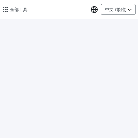
選擇語言
全部工具
中文 (繁體)
🔥 熱門 🔥
圖片格式轉換
輕鬆將PNG、WEBP、BMP、TIFF或RAW格式批量轉換為JPG
圖片壓縮
線上圖片壓縮，壓縮率最高可達80%
點數調整器
安全、免費、輕鬆地調整影像大小，保證高品質
照片壓縮到指定大小
將影像壓縮為20kb、50kb、100KB、200KB或任何其他大小