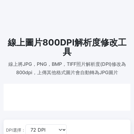
300 DPI 修改器
線上批次更改影像的 DPI
JPG 轉 PDF
將JPG、PNG、BMP、TIFF等影像轉換為PDF檔,
設定方向、邊距、頁面大小，並將多個影像合併到一個PDF或單獨的
線上圖片800DPI解析度修改工
檔案中
具
圖片壓縮
線上將JPG，PNG，BMP，TIFF照片解析度(DPI)修改為
JPG 壓縮
800dpi，上傳其他格式圖片會自動轉為JPG圖片
批次壓縮JPG文件，並保持最佳品質
PNG 壓縮
使用有損和無損壓縮方法來壓縮 PNG 影像
GIF 壓縮
批次壓縮和減少GIF動畫檔案大小
DPI選擇：
WebP 壓縮