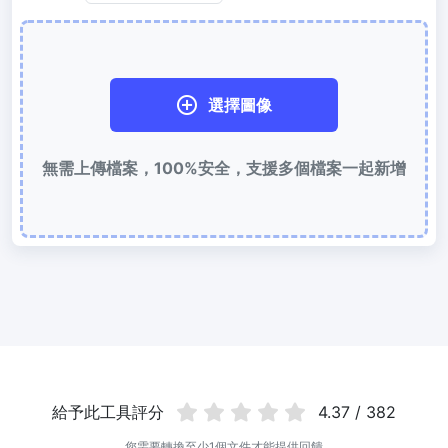
使用有損和無損壓縮方法來壓縮 WebP 影像
圖片壓縮到 50KB
輕鬆批次壓縮
JPG、PNG、WEBP
檔案至 50KB
選擇圖像
圖片壓縮到 100KB
無需上傳檔案，100%安全，支援多個檔案一起新增
輕鬆批次壓縮
JPG、PNG、WEBP
檔案至 100KB
圖片格式轉換
PNG 轉 JPG
快速易用的 PNG 轉 JPG工具。 線上將多個 PNG 影象轉換為 JPG
JPG 轉 PNG
線上快速將多個JPG圖片轉PNG格式，瀏覽器技術處理，無需上傳到
伺服器
給予此工具評分
4.37 / 382
WEBP 轉 JPG
線上將多張個WEBP圖片轉換為JPG
您需要轉換至少1個文件才能提供回饋