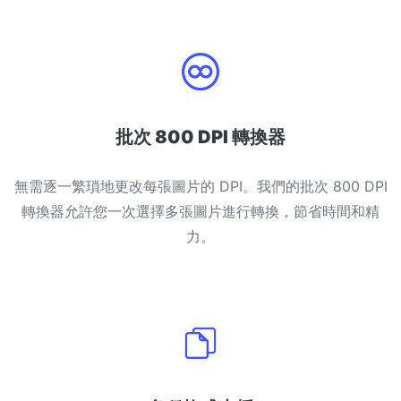
PDF 合併
New
合併PDF檔案以建立單個PDF文件
PDF 拆分
New
我們的PDF拆分器允許您將PDF中的選定頁面拆分為單個檔案
批次 800 DPI 轉換器
提取PDF中圖片
New
無需逐一繁瑣地更改每張圖片的 DPI。我們的批次 800 DPI
在幾秒鐘內從PDF文件中獲取所有影象
轉換器允許您一次選擇多張圖片進行轉換，節省時間和精
刪除PDF頁數
New
力。
從PDF文件中刪除指定頁面
更多工具