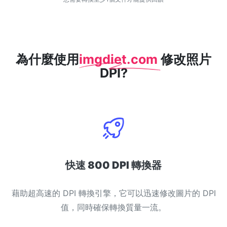
WEBP 轉 PNG
線上將多個EBP影象轉換為PNG
HEIC 轉 JPG
為什麼使用
imgdiet.com
修改照片
將iPhone HEIC影象轉換為JPG
DPI?
RAW轉換器
轉換CR2、CR3、NEF、ARW、ORF、PEF、RAF、RAW轉換為JPG
格式
PDF工具
JPG 轉 PDF
New
快速 800 DPI 轉換器
將JPG影象轉換為PDF檔案
設定方向、邊距、頁面大小，並將多個影象合併到一個PDF或單獨的
檔案中
藉助超高速的 DPI 轉換引擎，它可以迅速修改圖片的 DPI
值，同時確保轉換質量一流。
PDF 轉 JPG
New
在幾秒鐘內將PDF轉換為高質量的JPG、PNG或Webp影象