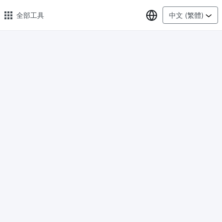
選擇語言
全部工具
中文 (繁體)
🔥 熱門 🔥
圖片格式轉換
輕鬆將PNG、WEBP、BMP、TIFF或RAW格式批量轉換為JPG
圖片壓縮
線上圖片壓縮，壓縮率最高可達80%
點數調整器
安全、免費、輕鬆地調整影像大小，保證高品質
照片壓縮到指定大小
將影像壓縮為20kb、50kb、100KB、200KB或任何其他大小