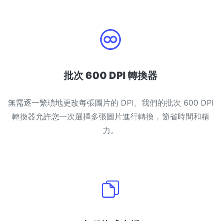
PDF 合併
New
合併PDF檔案以建立單個PDF文件
PDF 拆分
New
我們的PDF拆分器允許您將PDF中的選定頁面拆分為單個檔案
批次 600 DPI 轉換器
提取PDF中圖片
New
無需逐一繁瑣地更改每張圖片的 DPI。我們的批次 600 DPI
在幾秒鐘內從PDF文件中獲取所有影象
轉換器允許您一次選擇多張圖片進行轉換，節省時間和精
刪除PDF頁數
New
力。
從PDF文件中刪除指定頁面
更多工具