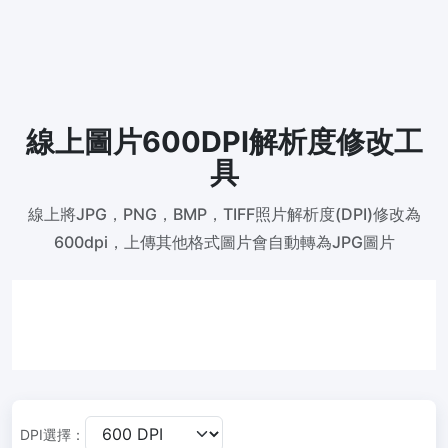
300 DPI 修改器
線上批次更改影像的 DPI
JPG 轉 PDF
將JPG、PNG、BMP、TIFF等影像轉換為PDF檔,
設定方向、邊距、頁面大小，並將多個影像合併到一個PDF或單獨的
線上圖片600DPI解析度修改工
檔案中
具
圖片壓縮
線上將JPG，PNG，BMP，TIFF照片解析度(DPI)修改為
JPG 壓縮
600dpi，上傳其他格式圖片會自動轉為JPG圖片
批次壓縮JPG文件，並保持最佳品質
PNG 壓縮
使用有損和無損壓縮方法來壓縮 PNG 影像
GIF 壓縮
批次壓縮和減少GIF動畫檔案大小
DPI選擇：
WebP 壓縮