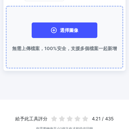
使用有損和無損壓縮方法來壓縮 WebP 影像
圖片壓縮到 50KB
輕鬆批次壓縮
JPG、PNG、WEBP
檔案至 50KB
選擇圖像
圖片壓縮到 100KB
無需上傳檔案，100%安全，支援多個檔案一起新增
輕鬆批次壓縮
JPG、PNG、WEBP
檔案至 100KB
圖片格式轉換
PNG 轉 JPG
快速易用的 PNG 轉 JPG工具。 線上將多個 PNG 影象轉換為 JPG
JPG 轉 PNG
線上快速將多個JPG圖片轉PNG格式，瀏覽器技術處理，無需上傳到
伺服器
給予此工具評分
4.21 / 435
WEBP 轉 JPG
線上將多張個WEBP圖片轉換為JPG
您需要轉換至少1個文件才能提供回饋