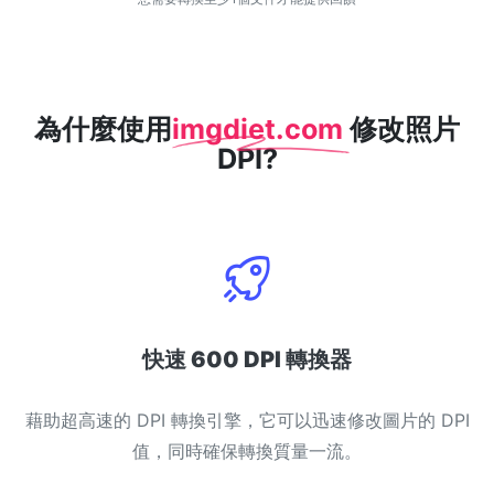
WEBP 轉 PNG
線上將多個EBP影象轉換為PNG
HEIC 轉 JPG
為什麼使用
imgdiet.com
修改照片
將iPhone HEIC影象轉換為JPG
DPI?
RAW轉換器
轉換CR2、CR3、NEF、ARW、ORF、PEF、RAF、RAW轉換為JPG
格式
PDF工具
JPG 轉 PDF
New
快速 600 DPI 轉換器
將JPG影象轉換為PDF檔案
設定方向、邊距、頁面大小，並將多個影象合併到一個PDF或單獨的
檔案中
藉助超高速的 DPI 轉換引擎，它可以迅速修改圖片的 DPI
值，同時確保轉換質量一流。
PDF 轉 JPG
New
在幾秒鐘內將PDF轉換為高質量的JPG、PNG或Webp影象