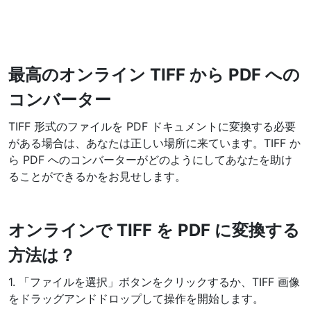
WEBP から JPG 変換
複数の WEBP 画像を JPG にオンラインで変換
WEBP から PNG 変換
最高のオンライン TIFF から PDF への
複数の WEBP 画像を PNG にオンラインで変換
コンバーター
HEIC から JPG 変換
TIFF 形式のファイルを PDF ドキュメントに変換する必要
iPhone の HEIC 画像を JPG に変換
がある場合は、あなたは正しい場所に来ています。TIFF か
ら PDF へのコンバーターがどのようにしてあなたを助け
RAW 変換ツール
ることができるかをお見せします。
CR2、CR3、NEF、ARW、ORF、PEF、RAF、RAW 画像を JPG 形
式に変換
PDFツール
オンラインで TIFF を PDF に変換する
JPG から PDF 変換
New
方法は？
JPG画像をPDFファイルに変換
向き、マージン、ページサイズを設定し、複数の画像を1つのPDF
1. 「ファイルを選択」ボタンをクリックするか、TIFF 画像
または個別ファイルにまとめます
をドラッグアンドドロップして操作を開始します。