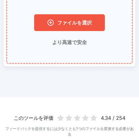
WebP 圧縮
有損と無損の圧縮方法を使用して WebP 画像を圧縮
ファイルを選択
画像を 50KB に圧縮
簡単に
JPG、PNG、WEBP
ファイルを一括圧縮して 50KB にする
より高速で安全
画像を 100KB に圧縮
簡単に
JPG、PNG、WEBP
ファイルを一括圧縮して 100KB にする
画像の変換
PNG から JPG 変換
使いやすく高速な PNG から JPG 変換ツール。オンラインで複数の
PNG 画像を JPG に変換
JPG から PNG 変換
このツールを评価
4.34 / 254
複数の JPG 画像をすばやく PNG 形式にオンライン変換、ブラウザ
技術で処理するためサーバーへのアップロードは不要
フィードバックを提供するには少なくとも1つのファイルを変換する必要があ
る