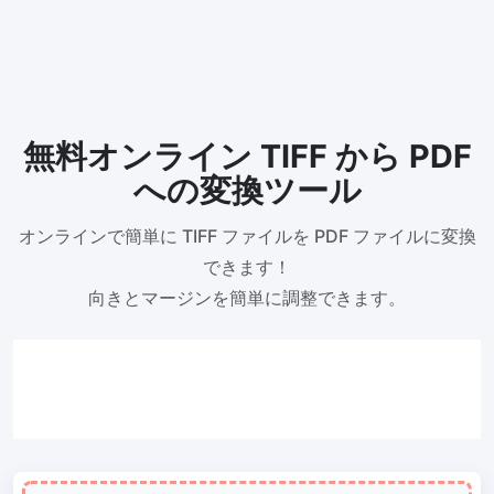
300 DPI 変更ツール
オンラインで画像の DPI を一括変更
JPG から PDF 変換
無料オンライン TIFF から PDF
JPG、PNG、BMP、TIFF などの画像を PDF ファイルに変換します
向き、余白、ページサイズを設定し、複数の画像を1つの PDF また
への変換ツール
は個別のファイルにまとめます
画像圧縮
オンラインで簡単に TIFF ファイルを PDF ファイルに変換
できます！
JPG 圧縮
向きとマージンを簡単に調整できます。
JPG ファイルを一括圧縮し、最高品質を維持
PNG 圧縮
有損と無損の圧縮方法を使用して PNG 画像を圧縮
GIF 圧縮
GIF アニメーションファイルのサイズを一括圧縮および縮小