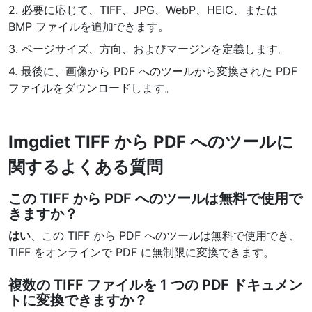
PDF から JPG 変換
2. 必要に応じて、TIFF、JPG、WebP、HEIC、または
New
BMP ファイルを追加できます。
短時間でPDFを高品質のJPG、PNG、またはWebp画像に変換
3. ページサイズ、方向、およびマージンを定義します。
PDF 結合
New
4. 最後に、画像から PDF へのツールから変換された PDF
複数のPDFファイルを一つのPDFドキュメントにまとめる
ファイルをダウンロードします。
PDF 分割
New
PDF分割ツールで、お好みのページを個別のファイルに分ける
Imgdiet TIFF から PDF へのツールに
PDFの画像を抽出
関するよくある質問
New
短時間でPDFドキュメントから全ての画像を取得
この TIFF から PDF へのツールは無料で使用で
きますか？
PDFページを削除
New
PDFドキュメントから特定のページを削除
はい
、この TIFF から PDF へのツールは無料で使用でき、
TIFF をオンラインで PDF に無制限に変換できます。
さらに多くのツール
複数の TIFF ファイルを 1 つの PDF ドキュメン
トに変換できますか？