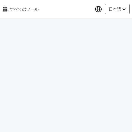
言語の選択
すべてのツール
日本語
🔥 人気のある 🔥
画像の変換
PNG、WEBP、BMP、TIFF、RAW 形式の画像をまとめて JPG に変
換
画像圧縮
オンラインで画像を圧縮、圧縮率は最大 80% まで
ピクセル調整器
安全、無料、簡単に画像サイズを調整し、高品質を保証
指定サイズに画像を圧縮
画像を 20KB、50KB、100KB、200KB またはその他のサイズに圧
縮