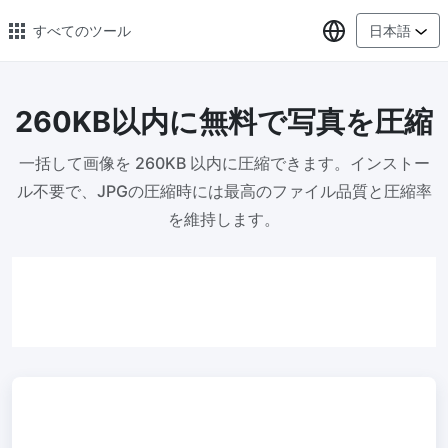
言語の選択
すべてのツール
日本語
260KB以内に無料で写真を圧縮
🔥 人気のある 🔥
一括して画像を 260KB 以内に圧縮できます。インストー
画像の変換
ル不要で、JPGの圧縮時には最高のファイル品質と圧縮率
PNG、WEBP、BMP、TIFF、RAW 形式の画像をまとめて JPG に変
換
を維持します。
画像圧縮
オンラインで画像を圧縮、圧縮率は最大 80% まで
ピクセル調整器
安全、無料、簡単に画像サイズを調整し、高品質を保証
指定サイズに画像を圧縮
画像を 20KB、50KB、100KB、200KB またはその他のサイズに圧
縮