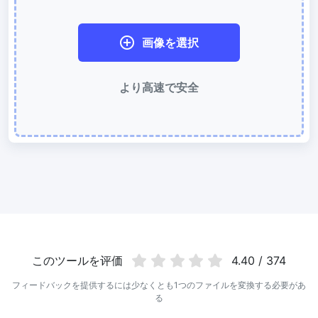
WebP 圧縮
有損と無損の圧縮方法を使用して WebP 画像を圧縮
画像を選択
画像を 50KB に圧縮
より高速で安全
簡単に
JPG、PNG、WEBP
ファイルを一括圧縮して 50KB にする
画像を 100KB に圧縮
簡単に
JPG、PNG、WEBP
ファイルを一括圧縮して 100KB にする
画像の変換
PNG から JPG 変換
使いやすく高速な PNG から JPG 変換ツール。オンラインで複数の
PNG 画像を JPG に変換
このツールを评価
4.40 / 374
JPG から PNG 変換
複数の JPG 画像をすばやく PNG 形式にオンライン変換、ブラウザ
フィードバックを提供するには少なくとも1つのファイルを変換する必要があ
技術で処理するためサーバーへのアップロードは不要
る