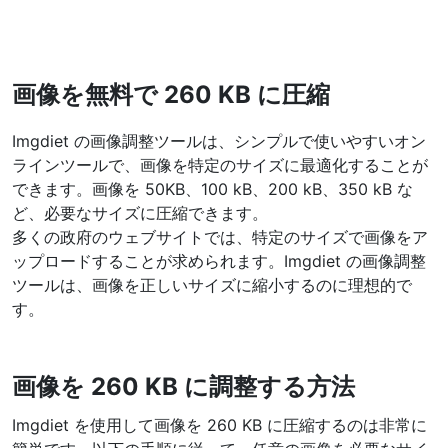
WEBP から JPG 変換
複数の WEBP 画像を JPG にオンラインで変換
WEBP から PNG 変換
画像を無料で 260 KB に圧縮
複数の WEBP 画像を PNG にオンラインで変換
Imgdiet の画像調整ツールは、シンプルで使いやすいオン
HEIC から JPG 変換
ラインツールで、画像を特定のサイズに最適化することが
iPhone の HEIC 画像を JPG に変換
できます。画像を 50KB、100 kB、200 kB、350 kB な
ど、必要なサイズに圧縮できます。
RAW 変換ツール
多くの政府のウェブサイトでは、特定のサイズで画像をア
CR2、CR3、NEF、ARW、ORF、PEF、RAF、RAW 画像を JPG 形
ップロードすることが求められます。Imgdiet の画像調整
式に変換
ツールは、画像を正しいサイズに縮小するのに理想的で
PDFツール
す。
JPG から PDF 変換
New
画像を 260 KB に調整する方法
JPG画像をPDFファイルに変換
向き、マージン、ページサイズを設定し、複数の画像を1つのPDF
または個別ファイルにまとめます
Imgdiet を使用して画像を 260 KB に圧縮するのは非常に