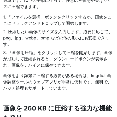
簡単です。以下の手順に従って、任意の画像を必要なサイ
PDF から JPG 変換
New
ズに圧縮できます。
短時間でPDFを高品質のJPG、PNG、またはWebp画像に変換
1. 「ファイルを選択」ボタンをクリックするか、画像をこ
PDF 結合
こにドラッグアンドドロップして開始します。
New
複数のPDFファイルを一つのPDFドキュメントにまとめる
2. 圧縮したい画像のサイズを入力します。必要に応じて、
png、jpg、webp、bmp などの他の形式にも変換できま
PDF 分割
New
す。
PDF分割ツールで、お好みのページを個別のファイルに分ける
3. 「画像を圧縮」をクリックして圧縮を開始します。画像
が成功して圧縮されると、ダウンロードボタンが表示さ
PDFの画像を抽出
New
れ、画像をデバイスに保存できます。
短時間でPDFドキュメントから全ての画像を取得
画像をより頻繁に圧縮する必要がある場合は、Imgdiet 画
PDFページを削除
New
像調整ツールのウェブアプリが非常に便利です。無料で、
PDFドキュメントから特定のページを削除
バッチ処理もサポートしています。
さらに多くのツール
画像を 260 KB に圧縮する強力な機能