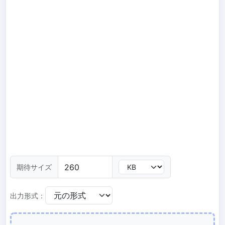
300 DPI 変更ツール
オンラインで画像の DPI を一括変更
JPG から PDF 変換
JPG、PNG、BMP、TIFF などの画像を PDF ファイルに変換します
向き、余白、ページサイズを設定し、複数の画像を1つの PDF また
は個別のファイルにまとめます
画像圧縮
JPG 圧縮
JPG ファイルを一括圧縮し、最高品質を維持
PNG 圧縮
期待サイズ
有損と無損の圧縮方法を使用して PNG 画像を圧縮
出力形式：
GIF 圧縮
GIF アニメーションファイルのサイズを一括圧縮および縮小