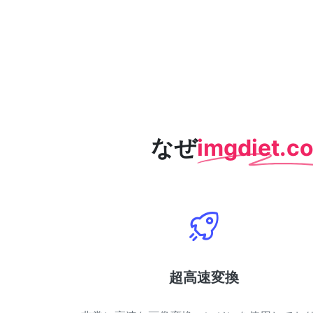
なぜ
imgdiet.
超高速変換