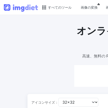
Popu
🔥
すべてのツール
画像の変換
オンライ
🔥 人気のある 🔥
画像
画像の変換
JPG 
PNG、WEBP、BMP、TIFF、RAW 形式の
JPG
画像をまとめて JPG に変換
維持
高速、無料の P
画像圧縮
PNG 
オンラインで画像を圧縮、圧縮率は最大
有損と
80% まで
画像を
ピクセル調整器
GIF 
安全、無料、簡単に画像サイズを調整
GIF
し、高品質を保証
一括圧
アイコンサイズ：
指定サイズに画像を圧縮
WebP