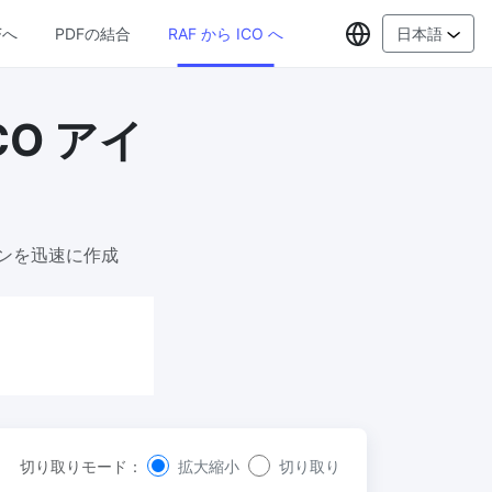
言語の選択
Fへ
PDFの結合
RAF から ICO へ
日本語
CO アイ
PDFツール
JPG から PDF 変換
New
 変換ツ
JPG画像をPDFファイルに変換
画像を
向き、マージン、ページサイズを設定
し、複数の画像を1つのPDFまたは個別フ
イコンを迅速に作成
ァイルにまとめます
PDF から JPG 変換
New
 形式に
処理す
短時間でPDFを高品質のJPG、PNG、ま
は不要
たはWebp画像に変換
PDF 結合
New
ンライン
複数のPDFファイルを一つのPDFドキュ
メントにまとめる
切り取りモード：
拡大縮小
切り取り