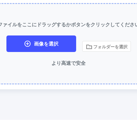
無損の圧縮方法を使用して WebP
WEBP から PNG 変換
圧縮
複数の WEBP 画像を PNG にオ
で変換
50KB に圧縮
ファイルをここにドラッグするかボタンをクリックしてくださ
JPG、PNG、WEBP
ファイルを一
HEIC から JPG 変換
て 50KB にする
iPhone の HEIC 画像を JPG に
画像を選択
フォルダーを選択
100KB に圧縮
RAW 変換ツール
JPG、PNG、WEBP
ファイルを一
より高速で安全
て 100KB にする
CR2、CR3、NEF、ARW、ORF、
RAF、RAW 画像を JPG 形式に変
さらに多くのツール