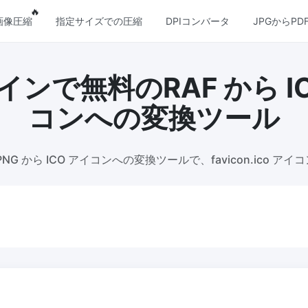
lar features
Popular features
🔥
画像圧縮
指定サイズでの圧縮
DPIコンバータ
JPGからPD
ンで無料のRAF から I
圧縮
画像の変換
コンへの変換ツール
圧縮
PNG から JPG 変換
 ファイルを一括圧縮し、最高品質を
使いやすく高速な PNG から JPG
ール。オンラインで複数の PNG 
JPG に変換
NG から ICO アイコンへの変換ツールで、favicon.ico ア
圧縮
JPG から PNG 変換
無損の圧縮方法を使用して PNG
圧縮
複数の JPG 画像をすばやく PNG
オンライン変換、ブラウザ技術で
るためサーバーへのアップロード
圧縮
 アニメーションファイルのサイズを
WEBP から JPG 変換
縮および縮小
複数の WEBP 画像を JPG にオ
で変換
 圧縮