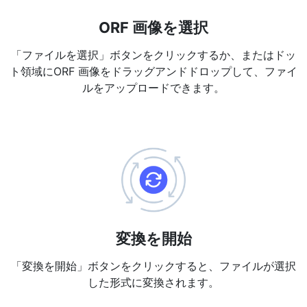
PDF から JPG 変換
New
ORF 画像を選択
短時間でPDFを高品質のJPG、PNG、またはWebp画像に変換
「ファイルを選択」ボタンをクリックするか、またはドッ
PDF 結合
New
ト領域にORF 画像をドラッグアンドドロップして、ファイ
複数のPDFファイルを一つのPDFドキュメントにまとめる
ルをアップロードできます。
PDF 分割
New
PDF分割ツールで、お好みのページを個別のファイルに分ける
PDFの画像を抽出
New
短時間でPDFドキュメントから全ての画像を取得
PDFページを削除
New
PDFドキュメントから特定のページを削除
変換を開始
さらに多くのツール
「変換を開始」ボタンをクリックすると、ファイルが選択
した形式に変換されます。