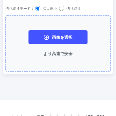
WebP 圧縮
切り取りモード：
拡大縮小
切り取り
有損と無損の圧縮方法を使用して WebP 画像を圧縮
画像を 50KB に圧縮
簡単に
JPG、PNG、WEBP
ファイルを一括圧縮して 50KB にする
画像を選択
画像を 100KB に圧縮
簡単に
JPG、PNG、WEBP
ファイルを一括圧縮して 100KB にする
より高速で安全
画像の変換
PNG から JPG 変換
使いやすく高速な PNG から JPG 変換ツール。オンラインで複数の
PNG 画像を JPG に変換
JPG から PNG 変換
複数の JPG 画像をすばやく PNG 形式にオンライン変換、ブラウザ
技術で処理するためサーバーへのアップロードは不要