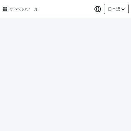
言語の選択
すべてのツール
日本語
🔥 人気のある 🔥
画像の変換
PNG、WEBP、BMP、TIFF、RAW 形式の画像をまとめて JPG に変
換
画像圧縮
オンラインで画像を圧縮、圧縮率は最大 80% まで
ピクセル調整器
安全、無料、簡単に画像サイズを調整し、高品質を保証
指定サイズに画像を圧縮
画像を 20KB、50KB、100KB、200KB またはその他のサイズに圧
縮