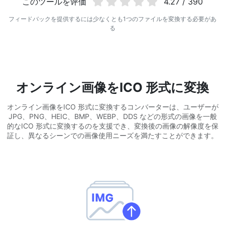
このツールを评価
4.27 / 390
WEBP から JPG 変換
フィードバックを提供するには少なくとも1つのファイルを変換する必要があ
複数の WEBP 画像を JPG にオンラインで変換
る
WEBP から PNG 変換
複数の WEBP 画像を PNG にオンラインで変換
HEIC から JPG 変換
オンライン画像をICO 形式に変換
iPhone の HEIC 画像を JPG に変換
オンライン画像をICO 形式に変換するコンバーターは、ユーザーが
RAW 変換ツール
JPG、PNG、HEIC、BMP、WEBP、DDS などの形式の画像を一般
的なICO 形式に変換するのを支援でき、変換後の画像の解像度を保
CR2、CR3、NEF、ARW、ORF、PEF、RAF、RAW 画像を JPG 形
証し、異なるシーンでの画像使用ニーズを満たすことができます。
式に変換
PDFツール
JPG から PDF 変換
New
JPG画像をPDFファイルに変換
向き、マージン、ページサイズを設定し、複数の画像を1つのPDF
または個別ファイルにまとめます