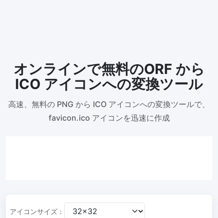
300 DPI 変更ツール
オンラインで画像の DPI を一括変更
JPG から PDF 変換
オンラインで無料のORF から
JPG、PNG、BMP、TIFF などの画像を PDF ファイルに変換します
向き、余白、ページサイズを設定し、複数の画像を1つの PDF また
ICO アイコンへの変換ツール
は個別のファイルにまとめます
画像圧縮
高速、無料の PNG から ICO アイコンへの変換ツールで、
favicon.ico アイコンを迅速に作成
JPG 圧縮
JPG ファイルを一括圧縮し、最高品質を維持
PNG 圧縮
有損と無損の圧縮方法を使用して PNG 画像を圧縮
GIF 圧縮
GIF アニメーションファイルのサイズを一括圧縮および縮小
アイコンサイズ：