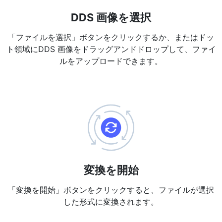
PDF から JPG 変換
New
DDS 画像を選択
短時間でPDFを高品質のJPG、PNG、またはWebp画像に変換
「ファイルを選択」ボタンをクリックするか、またはドッ
PDF 結合
New
ト領域にDDS 画像をドラッグアンドドロップして、ファイ
複数のPDFファイルを一つのPDFドキュメントにまとめる
ルをアップロードできます。
PDF 分割
New
PDF分割ツールで、お好みのページを個別のファイルに分ける
PDFの画像を抽出
New
短時間でPDFドキュメントから全ての画像を取得
PDFページを削除
New
PDFドキュメントから特定のページを削除
変換を開始
「変換を開始」ボタンをクリックすると、ファイルが選択
さらに多くのツール
した形式に変換されます。