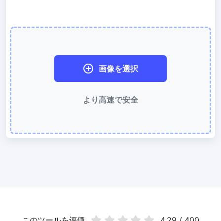
WebP 圧縮
有損と無損の圧縮方法を使用して WebP 画像を圧縮
画像を 50KB に圧縮
簡単に
JPG、PNG、WEBP
ファイルを一括圧縮して 50KB にする
画像を選択
画像を 100KB に圧縮
より高速で安全
簡単に
JPG、PNG、WEBP
ファイルを一括圧縮して 100KB にする
画像の変換
PNG から JPG 変換
使いやすく高速な PNG から JPG 変換ツール。オンラインで複数の
PNG 画像を JPG に変換
JPG から PNG 変換
複数の JPG 画像をすばやく PNG 形式にオンライン変換、ブラウザ
技術で処理するためサーバーへのアップロードは不要
このツールを评価
4.29 / 400