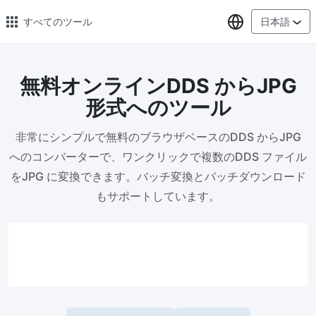
言語の選択
すべてのツール
日本語
無料オンラインDDS からJPG
🔥 人気のある 🔥
形式へのツール
画像の変換
非常にシンプルで無料のブラウザベースのDDS からJPG
PNG、WEBP、BMP、TIFF、RAW 形式の画像をまとめて JPG に変
換
へのコンバーターで、ワンクリックで複数のDDS ファイル
をJPG に変換できます。バッチ変換とバッチダウンロード
画像圧縮
もサポートしています。
オンラインで画像を圧縮、圧縮率は最大 80% まで
ピクセル調整器
安全、無料、簡単に画像サイズを調整し、高品質を保証
指定サイズに画像を圧縮
画像を 20KB、50KB、100KB、200KB またはその他のサイズに圧
縮