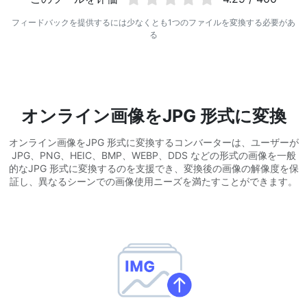
WEBP から JPG 変換
フィードバックを提供するには少なくとも1つのファイルを変換する必要があ
複数の WEBP 画像を JPG にオンラインで変換
る
WEBP から PNG 変換
複数の WEBP 画像を PNG にオンラインで変換
HEIC から JPG 変換
オンライン画像をJPG 形式に変換
iPhone の HEIC 画像を JPG に変換
オンライン画像をJPG 形式に変換するコンバーターは、ユーザーが
JPG、PNG、HEIC、BMP、WEBP、DDS などの形式の画像を一般
RAW 変換ツール
的なJPG 形式に変換するのを支援でき、変換後の画像の解像度を保
CR2、CR3、NEF、ARW、ORF、PEF、RAF、RAW 画像を JPG 形
証し、異なるシーンでの画像使用ニーズを満たすことができます。
式に変換
PDFツール
JPG から PDF 変換
New
JPG画像をPDFファイルに変換
向き、マージン、ページサイズを設定し、複数の画像を1つのPDF
または個別ファイルにまとめます