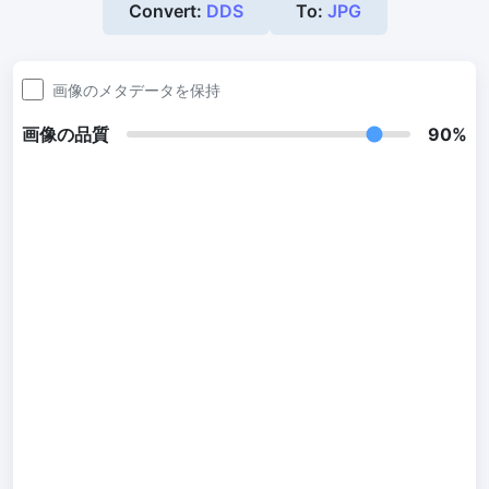
Convert:
DDS
To:
JPG
300 DPI 変更ツール
オンラインで画像の DPI を一括変更
画像のメタデータを保持
JPG から PDF 変換
画像の品質
90%
JPG、PNG、BMP、TIFF などの画像を PDF ファイルに変換します
向き、余白、ページサイズを設定し、複数の画像を1つの PDF また
は個別のファイルにまとめます
画像圧縮
JPG 圧縮
JPG ファイルを一括圧縮し、最高品質を維持
PNG 圧縮
有損と無損の圧縮方法を使用して PNG 画像を圧縮
GIF 圧縮
GIF アニメーションファイルのサイズを一括圧縮および縮小