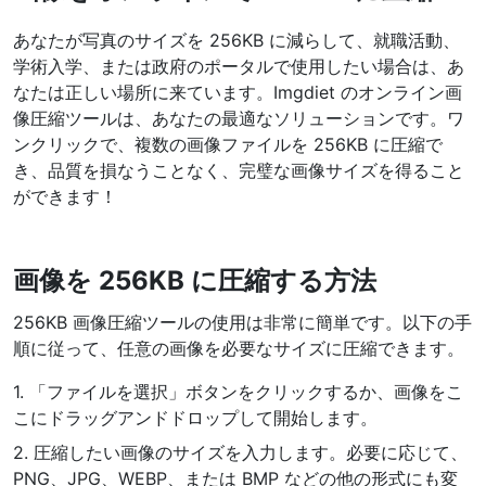
WEBP から JPG 変換
あなたが写真のサイズを 256KB に減らして、就職活動、
複数の WEBP 画像を JPG にオンラインで変換
学術入学、または政府のポータルで使用したい場合は、あ
なたは正しい場所に来ています。Imgdiet のオンライン画
WEBP から PNG 変換
像圧縮ツールは、あなたの最適なソリューションです。ワ
複数の WEBP 画像を PNG にオンラインで変換
ンクリックで、複数の画像ファイルを 256KB に圧縮で
き、品質を損なうことなく、完璧な画像サイズを得ること
HEIC から JPG 変換
ができます！
iPhone の HEIC 画像を JPG に変換
RAW 変換ツール
画像を 256KB に圧縮する方法
CR2、CR3、NEF、ARW、ORF、PEF、RAF、RAW 画像を JPG 形
式に変換
256KB 画像圧縮ツールの使用は非常に簡単です。以下の手
PDFツール
順に従って、任意の画像を必要なサイズに圧縮できます。
JPG から PDF 変換
1. 「ファイルを選択」ボタンをクリックするか、画像をこ
New
JPG画像をPDFファイルに変換
こにドラッグアンドドロップして開始します。
向き、マージン、ページサイズを設定し、複数の画像を1つのPDF
または個別ファイルにまとめます
2. 圧縮したい画像のサイズを入力します。必要に応じて、
PNG、JPG、WEBP、または BMP などの他の形式にも変