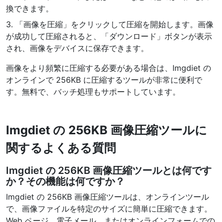
PDF から JPG 変換
換できます。
New
短時間でPDFを高品質のJPG、PNG、またはWebp画像に変換
3. 「画像を圧縮」をクリックして圧縮を開始します。画像
が成功して圧縮されると、「ダウンロード」ボタンが表示
PDF 結合
New
され、画像をデバイスに保存できます。
複数のPDFファイルを一つのPDFドキュメントにまとめる
画像をより頻繁に圧縮する必要がある場合は、Imgdiet の
PDF 分割
オンラインで 256KB に圧縮するツールが非常に便利で
New
す。無料で、バッチ処理もサポートしています。
PDF分割ツールで、お好みのページを個別のファイルに分ける
PDFの画像を抽出
New
Imgdiet の 256KB 画像圧縮ツールに
短時間でPDFドキュメントから全ての画像を取得
関するよくある質問
PDFページを削除
New
PDFドキュメントから特定のページを削除
Imgdiet の 256KB 画像圧縮ツールとは何です
か？その機能は何ですか？
さらに多くのツール
Imgdiet の 256KB 画像圧縮ツールは、オンラインツール
で、画像ファイルを特定のサイズに簡単に圧縮できます。
Web ページ、電子メール、またはオンラインフォームでの