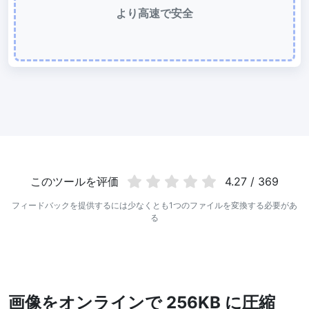
より高速で安全
WebP 圧縮
有損と無損の圧縮方法を使用して WebP 画像を圧縮
画像を 50KB に圧縮
簡単に
JPG、PNG、WEBP
ファイルを一括圧縮して 50KB にする
画像を 100KB に圧縮
簡単に
JPG、PNG、WEBP
ファイルを一括圧縮して 100KB にする
画像の変換
このツールを评価
4.27 / 369
PNG から JPG 変換
フィードバックを提供するには少なくとも1つのファイルを変換する必要があ
使いやすく高速な PNG から JPG 変換ツール。オンラインで複数の
る
PNG 画像を JPG に変換
JPG から PNG 変換
複数の JPG 画像をすばやく PNG 形式にオンライン変換、ブラウザ
技術で処理するためサーバーへのアップロードは不要
画像をオンラインで 256KB に圧縮