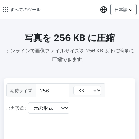
言語の選択
すべてのツール
日本語
写真を 256 KB に圧縮
🔥 人気のある 🔥
オンラインで画像ファイルサイズを 256 KB 以下に簡単に
画像の変換
圧縮できます。
PNG、WEBP、BMP、TIFF、RAW 形式の画像をまとめて JPG に変
換
画像圧縮
オンラインで画像を圧縮、圧縮率は最大 80% まで
期待サイズ
ピクセル調整器
出力形式：
安全、無料、簡単に画像サイズを調整し、高品質を保証
指定サイズに画像を圧縮
画像を 20KB、50KB、100KB、200KB またはその他のサイズに圧
縮