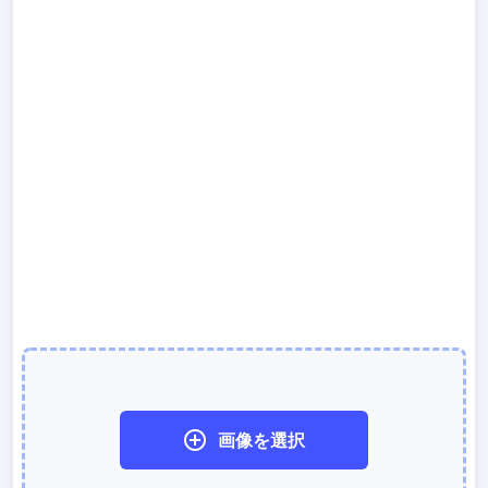
300 DPI 変更ツール
オンラインで画像の DPI を一括変更
JPG から PDF 変換
JPG、PNG、BMP、TIFF などの画像を PDF ファイルに変換します
向き、余白、ページサイズを設定し、複数の画像を1つの PDF また
は個別のファイルにまとめます
画像圧縮
JPG 圧縮
JPG ファイルを一括圧縮し、最高品質を維持
PNG 圧縮
有損と無損の圧縮方法を使用して PNG 画像を圧縮
画像を選択
GIF 圧縮
GIF アニメーションファイルのサイズを一括圧縮および縮小