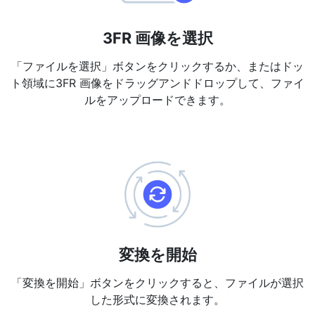
PDF から JPG 変換
New
短時間でPDFを高品質のJPG、PNG、またはWebp画像に変換
3FR 画像を選択
PDF 結合
New
「ファイルを選択」ボタンをクリックするか、またはドッ
複数のPDFファイルを一つのPDFドキュメントにまとめる
ト領域に3FR 画像をドラッグアンドドロップして、ファイ
ルをアップロードできます。
PDF 分割
New
PDF分割ツールで、お好みのページを個別のファイルに分ける
PDFの画像を抽出
New
短時間でPDFドキュメントから全ての画像を取得
PDFページを削除
New
PDFドキュメントから特定のページを削除
変換を開始
さらに多くのツール
「変換を開始」ボタンをクリックすると、ファイルが選択
した形式に変換されます。