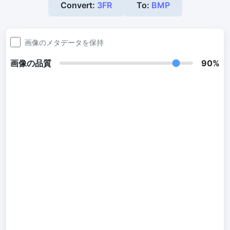
Convert:
3FR
To:
BMP
300 DPI 変更ツール
オンラインで画像の DPI を一括変更
画像のメタデータを保持
JPG から PDF 変換
画像の品質
90%
JPG、PNG、BMP、TIFF などの画像を PDF ファイルに変換します
向き、余白、ページサイズを設定し、複数の画像を1つの PDF また
は個別のファイルにまとめます
画像圧縮
JPG 圧縮
JPG ファイルを一括圧縮し、最高品質を維持
PNG 圧縮
有損と無損の圧縮方法を使用して PNG 画像を圧縮
GIF 圧縮
GIF アニメーションファイルのサイズを一括圧縮および縮小