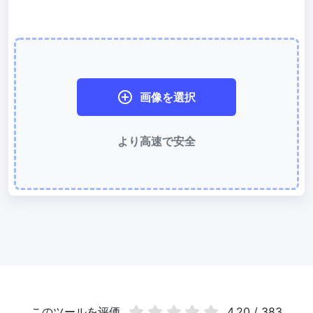
WebP 圧縮
有損と無損の圧縮方法を使用して WebP 画像を圧縮
画像を 50KB に圧縮
簡単に
JPG、PNG、WEBP
ファイルを一括圧縮して 50KB にする
画像を選択
画像を 100KB に圧縮
より高速で安全
簡単に
JPG、PNG、WEBP
ファイルを一括圧縮して 100KB にする
画像の変換
PNG から JPG 変換
使いやすく高速な PNG から JPG 変換ツール。オンラインで複数の
PNG 画像を JPG に変換
JPG から PNG 変換
複数の JPG 画像をすばやく PNG 形式にオンライン変換、ブラウザ
技術で処理するためサーバーへのアップロードは不要
このツールを评価
4.20 / 383