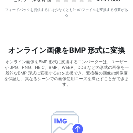
WEBP から JPG 変換
フィードバックを提供するには少なくとも1つのファイルを変換する必要があ
複数の WEBP 画像を JPG にオンラインで変換
る
WEBP から PNG 変換
複数の WEBP 画像を PNG にオンラインで変換
HEIC から JPG 変換
オンライン画像をBMP 形式に変換
iPhone の HEIC 画像を JPG に変換
オンライン画像をBMP 形式に変換するコンバーターは、ユーザー
が JPG、PNG、HEIC、BMP、WEBP、DDS などの形式の画像を一
RAW 変換ツール
般的なBMP 形式に変換するのを支援でき、変換後の画像の解像度
CR2、CR3、NEF、ARW、ORF、PEF、RAF、RAW 画像を JPG 形
を保証し、異なるシーンでの画像使用ニーズを満たすことができま
式に変換
す。
PDFツール
JPG から PDF 変換
New
JPG画像をPDFファイルに変換
向き、マージン、ページサイズを設定し、複数の画像を1つのPDF
または個別ファイルにまとめます