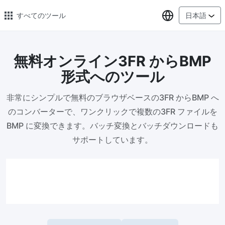
言語の選択
すべてのツール
日本語
無料オンライン3FR からBMP
🔥 人気のある 🔥
形式へのツール
画像の変換
非常にシンプルで無料のブラウザベースの3FR からBMP へ
PNG、WEBP、BMP、TIFF、RAW 形式の画像をまとめて JPG に変
換
のコンバーターで、ワンクリックで複数の3FR ファイルを
BMP に変換できます。バッチ変換とバッチダウンロードも
画像圧縮
サポートしています。
オンラインで画像を圧縮、圧縮率は最大 80% まで
ピクセル調整器
安全、無料、簡単に画像サイズを調整し、高品質を保証
指定サイズに画像を圧縮
画像を 20KB、50KB、100KB、200KB またはその他のサイズに圧
縮