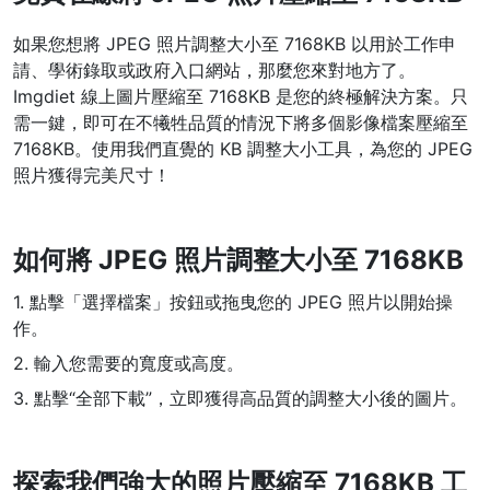
WEBP 轉 PNG
如果您想將 JPEG 照片調整大小至 7168KB 以用於工作申
請、學術錄取或政府入口網站，那麼您來對地方了。
線上將多個EBP影象轉換為PNG
Imgdiet 線上圖片壓縮至 7168KB 是您的終極解決方案。只
HEIC 轉 JPG
需一鍵，即可在不犧牲品質的情況下將多個影像檔案壓縮至
7168KB。使用我們直覺的 KB 調整大小工具，為您的 JPEG
將iPhone HEIC影象轉換為JPG
照片獲得完美尺寸！
RAW轉換器
轉換CR2、CR3、NEF、ARW、ORF、PEF、RAF、RAW轉換為JPG
格式
如何將 JPEG 照片調整大小至 7168KB
PDF工具
1. 點擊「選擇檔案」按鈕或拖曳您的 JPEG 照片以開始操
作。
JPG 轉 PDF
New
2. 輸入您需要的寬度或高度。
將JPG影象轉換為PDF檔案
設定方向、邊距、頁面大小，並將多個影象合併到一個PDF或單獨的
3. 點擊“全部下載”，立即獲得高品質的調整大小後的圖片。
檔案中
PDF 轉 JPG
New
探索我們強大的照片壓縮至 7168KB 工
在幾秒鐘內將PDF轉換為高質量的JPG、PNG或Webp影象