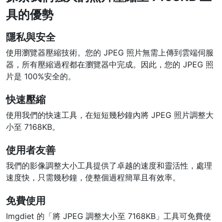
具的優勢
PDF 合併
New
合併PDF檔案以建立單個PDF文件
隱私與安全
使用瀏覽器壓縮技術。您的 JPEG 照片無需上傳到雲端伺服
PDF 拆分
New
器，所有壓縮過程都在瀏覽器中完成。因此，您的 JPEG 照
我們的PDF拆分器允許您將PDF中的選定頁面拆分為單個檔案
片是 100%安全的。
提取PDF中圖片
New
快速壓縮
在幾秒鐘內從PDF文件中獲取所有影象
使用我們的快速工具，在短短幾秒鐘內將 JPEG 照片調整大
小至 7168KB。
刪除PDF頁數
New
從PDF文件中刪除指定頁面
使用者友善
我們的影像調整大小工具提供了卓越的速度和靈活性，處理
更多工具
速度快，只需幾秒鐘，使整個過程簡單且有效率。
免費使用
Imgdiet 的「將 JPEG 調整大小至 7168KB」工具可免費使