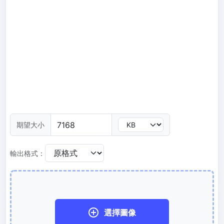
300 DPI 修改器
線上批次更改影像的 DPI
JPG 轉 PDF
將JPG、PNG、BMP、TIFF等影像轉換為PDF檔,
設定方向、邊距、頁面大小，並將多個影像合併到一個PDF或單獨的
檔案中
圖片壓縮
JPG 壓縮
期望大小
批次壓縮JPG文件，並保持最佳品質
PNG 壓縮
輸出格式：
使用有損和無損壓縮方法來壓縮 PNG 影像
GIF 壓縮
批次壓縮和減少GIF動畫檔案大小
選擇圖像
WebP 壓縮