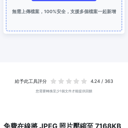
使用有損和無損壓縮方法來壓縮 WebP 影像
無需上傳檔案，100%安全，支援多個檔案一起新增
圖片壓縮到 50KB
輕鬆批次壓縮
JPG、PNG、WEBP
檔案至 50KB
圖片壓縮到 100KB
輕鬆批次壓縮
JPG、PNG、WEBP
檔案至 100KB
圖片格式轉換
PNG 轉 JPG
快速易用的 PNG 轉 JPG工具。 線上將多個 PNG 影象轉換為 JPG
給予此工具評分
4.24 / 363
您需要轉換至少1個文件才能提供回饋
JPG 轉 PNG
線上快速將多個JPG圖片轉PNG格式，瀏覽器技術處理，無需上傳到
伺服器
WEBP 轉 JPG
免費在線將 JPEG 照片壓縮至 7168KB
線上將多張個WEBP圖片轉換為JPG