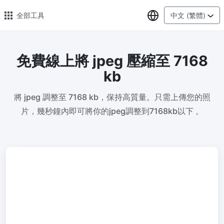
選擇語言
全部工具
中文 (繁體)
免費線上將 jpeg 壓縮至 7168
🔥 熱門 🔥
kb
圖片格式轉換
將 jpeg 調整至 7168 kb，保持高質量。只需上傳您的照
輕鬆將PNG、WEBP、BMP、TIFF或RAW格式批量轉換為JPG
片，幾秒鐘內即可將你的jpeg調整到7168kb以下 。
圖片壓縮
線上圖片壓縮，壓縮率最高可達80%
點數調整器
安全、免費、輕鬆地調整影像大小，保證高品質
照片壓縮到指定大小
將影像壓縮為20kb、50kb、100KB、200KB或任何其他大小