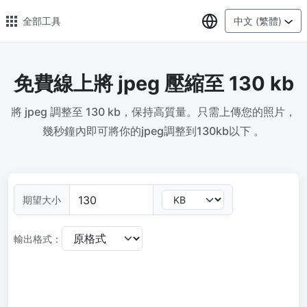
選擇語言
全部工具
中文 (繁體)
免費線上將 jpeg 壓縮至 130 kb
🔥 熱門 🔥
將 jpeg 調整至 130 kb，保持高質量。只需上傳您的照片，
圖片格式轉換
幾秒鐘內即可將你的jpeg調整到130kb以下 。
輕鬆將PNG、WEBP、BMP、TIFF或RAW格式批量轉換為JPG
圖片壓縮
線上圖片壓縮，壓縮率最高可達80%
期望大小
點數調整器
安全、免費、輕鬆地調整影像大小，保證高品質
輸出格式：
照片壓縮到指定大小
將影像壓縮為20kb、50kb、100KB、200KB或任何其他大小