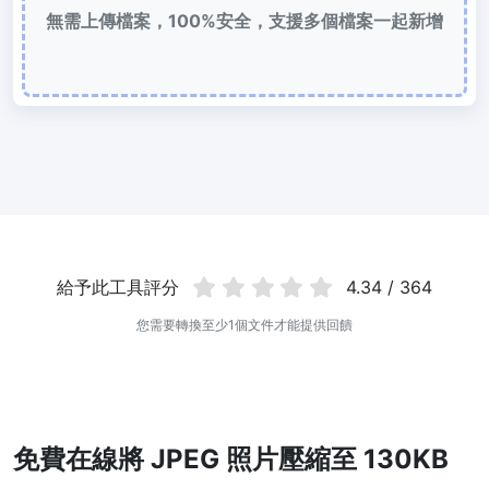
無需上傳檔案，100%安全，支援多個檔案一起新增
使用有損和無損壓縮方法來壓縮 WebP 影像
圖片壓縮到 50KB
輕鬆批次壓縮
JPG、PNG、WEBP
檔案至 50KB
圖片壓縮到 100KB
輕鬆批次壓縮
JPG、PNG、WEBP
檔案至 100KB
圖片格式轉換
PNG 轉 JPG
給予此工具評分
4.34 / 364
快速易用的 PNG 轉 JPG工具。 線上將多個 PNG 影象轉換為 JPG
您需要轉換至少1個文件才能提供回饋
JPG 轉 PNG
線上快速將多個JPG圖片轉PNG格式，瀏覽器技術處理，無需上傳到
伺服器
WEBP 轉 JPG
免費在線將 JPEG 照片壓縮至 130KB
線上將多張個WEBP圖片轉換為JPG