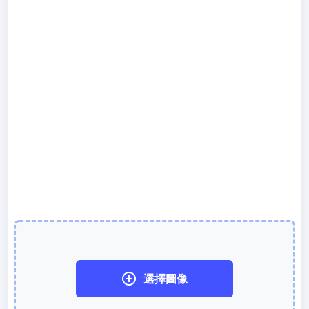
300 DPI 修改器
線上批次更改影像的 DPI
JPG 轉 PDF
將JPG、PNG、BMP、TIFF等影像轉換為PDF檔,
設定方向、邊距、頁面大小，並將多個影像合併到一個PDF或單獨的
檔案中
圖片壓縮
JPG 壓縮
批次壓縮JPG文件，並保持最佳品質
PNG 壓縮
使用有損和無損壓縮方法來壓縮 PNG 影像
GIF 壓縮
批次壓縮和減少GIF動畫檔案大小
選擇圖像
WebP 壓縮