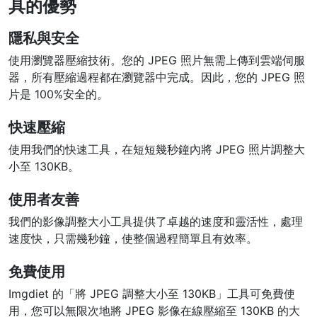
具的優勢
PDF 合併
New
隱私與安全
合併PDF檔案以建立單個PDF文件
使用瀏覽器壓縮技術。您的 JPEG 照片無需上傳到雲端伺服
器，所有壓縮過程都在瀏覽器中完成。因此，您的 JPEG 照
PDF 拆分
New
片是 100%安全的。
我們的PDF拆分器允許您將PDF中的選定頁面拆分為單個檔案
快速壓縮
提取PDF中圖片
New
使用我們的快速工具，在短短幾秒鐘內將 JPEG 照片調整大
在幾秒鐘內從PDF文件中獲取所有影象
小至 130KB。
刪除PDF頁數
New
使用者友善
從PDF文件中刪除指定頁面
我們的影像調整大小工具提供了卓越的速度和靈活性，處理
速度快，只需幾秒鐘，使整個過程簡單且有效率。
更多工具
免費使用
Imgdiet 的「將 JPEG 調整大小至 130KB」工具可免費使
用，您可以無限次地將 JPEG 影像在線壓縮至 130KB 的大