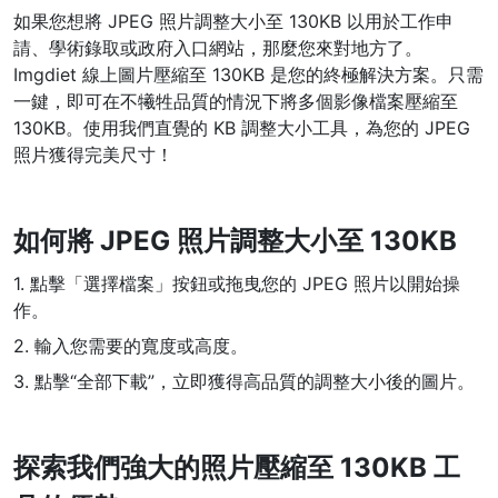
如果您想將 JPEG 照片調整大小至 130KB 以用於工作申
WEBP 轉 PNG
請、學術錄取或政府入口網站，那麼您來對地方了。
線上將多個EBP影象轉換為PNG
Imgdiet 線上圖片壓縮至 130KB 是您的終極解決方案。只需
一鍵，即可在不犧牲品質的情況下將多個影像檔案壓縮至
HEIC 轉 JPG
130KB。使用我們直覺的 KB 調整大小工具，為您的 JPEG
將iPhone HEIC影象轉換為JPG
照片獲得完美尺寸！
RAW轉換器
轉換CR2、CR3、NEF、ARW、ORF、PEF、RAF、RAW轉換為JPG
如何將 JPEG 照片調整大小至 130KB
格式
1. 點擊「選擇檔案」按鈕或拖曳您的 JPEG 照片以開始操
PDF工具
作。
JPG 轉 PDF
2. 輸入您需要的寬度或高度。
New
將JPG影象轉換為PDF檔案
3. 點擊“全部下載”，立即獲得高品質的調整大小後的圖片。
設定方向、邊距、頁面大小，並將多個影象合併到一個PDF或單獨的
檔案中
PDF 轉 JPG
探索我們強大的照片壓縮至 130KB 工
New
在幾秒鐘內將PDF轉換為高質量的JPG、PNG或Webp影象