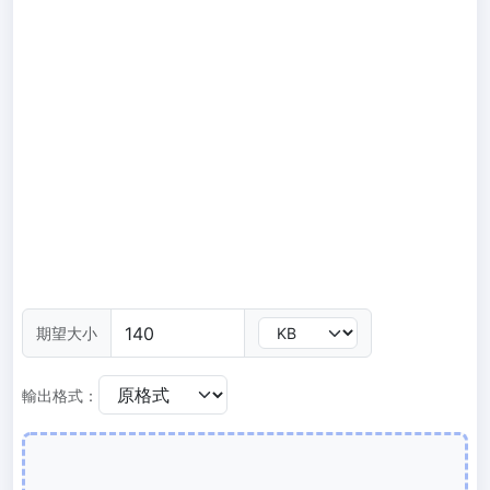
300 DPI 修改器
線上批次更改影像的 DPI
JPG 轉 PDF
將JPG、PNG、BMP、TIFF等影像轉換為PDF檔,
設定方向、邊距、頁面大小，並將多個影像合併到一個PDF或單獨的
檔案中
圖片壓縮
JPG 壓縮
批次壓縮JPG文件，並保持最佳品質
PNG 壓縮
期望大小
使用有損和無損壓縮方法來壓縮 PNG 影像
輸出格式：
GIF 壓縮
批次壓縮和減少GIF動畫檔案大小
WebP 壓縮