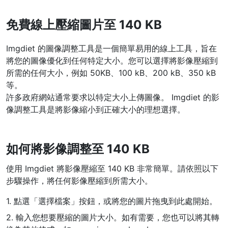
WEBP 轉 PNG
免費線上壓縮圖片至 140 KB
線上將多個EBP影象轉換為PNG
Imgdiet 的圖像調整工具是一個簡單易用的線上工具，旨在
HEIC 轉 JPG
將您的圖像優化到任何特定大小。您可以選擇將影像壓縮到
將iPhone HEIC影象轉換為JPG
所需的任何大小，例如 50KB、100 kB、200 kB、350 kB
等。
RAW轉換器
許多政府網站通常要求以特定大小上傳圖像。 Imgdiet 的影
轉換CR2、CR3、NEF、ARW、ORF、PEF、RAF、RAW轉換為JPG
像調整工具是將影像縮小到正確大小的理想選擇。
格式
PDF工具
如何將影像調整至 140 KB
JPG 轉 PDF
New
使用 Imgdiet 將影像壓縮至 140 KB 非常簡單。請依照以下
將JPG影象轉換為PDF檔案
設定方向、邊距、頁面大小，並將多個影象合併到一個PDF或單獨的
步驟操作，將任何影像壓縮到所需大小。
檔案中
1. 點選「選擇檔案」按鈕，或將您的圖片拖曳到此處開始。
PDF 轉 JPG
New
2. 輸入您想要壓縮的圖片大小。如有需要，您也可以將其轉
在幾秒鐘內將PDF轉換為高質量的JPG、PNG或Webp影象