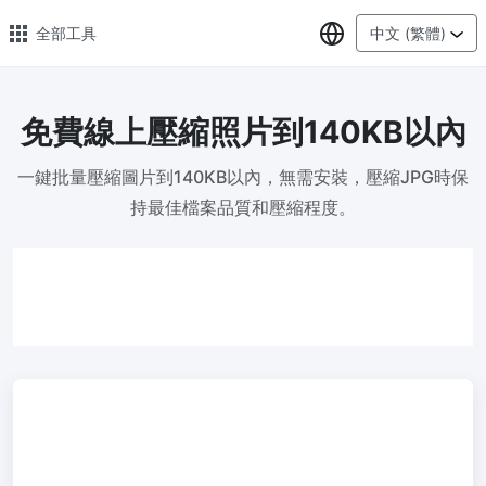
選擇語言
全部工具
中文 (繁體)
免費線上壓縮照片到140KB以內
🔥 熱門 🔥
一鍵批量壓縮圖片到140KB以內，無需安裝，壓縮JPG時保
圖片格式轉換
持最佳檔案品質和壓縮程度。
輕鬆將PNG、WEBP、BMP、TIFF或RAW格式批量轉換為JPG
圖片壓縮
線上圖片壓縮，壓縮率最高可達80%
點數調整器
安全、免費、輕鬆地調整影像大小，保證高品質
照片壓縮到指定大小
將影像壓縮為20kb、50kb、100KB、200KB或任何其他大小