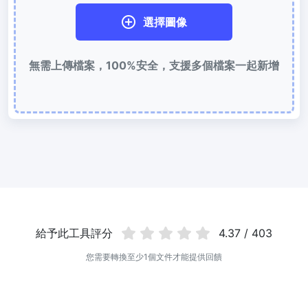
使用有損和無損壓縮方法來壓縮 WebP 影像
選擇圖像
圖片壓縮到 50KB
無需上傳檔案，100%安全，支援多個檔案一起新增
輕鬆批次壓縮
JPG、PNG、WEBP
檔案至 50KB
圖片壓縮到 100KB
輕鬆批次壓縮
JPG、PNG、WEBP
檔案至 100KB
圖片格式轉換
PNG 轉 JPG
快速易用的 PNG 轉 JPG工具。 線上將多個 PNG 影象轉換為 JPG
JPG 轉 PNG
給予此工具評分
4.37 / 403
線上快速將多個JPG圖片轉PNG格式，瀏覽器技術處理，無需上傳到
伺服器
您需要轉換至少1個文件才能提供回饋
WEBP 轉 JPG
線上將多張個WEBP圖片轉換為JPG