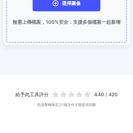
選擇圖像
使用有損和無損壓縮方法來壓縮 WebP 影像
圖片壓縮到 50KB
無需上傳檔案，100%安全，支援多個檔案一起新增
輕鬆批次壓縮
JPG、PNG、WEBP
檔案至 50KB
圖片壓縮到 100KB
輕鬆批次壓縮
JPG、PNG、WEBP
檔案至 100KB
圖片格式轉換
PNG 轉 JPG
快速易用的 PNG 轉 JPG工具。 線上將多個 PNG 影象轉換為 JPG
給予此工具評分
4.40 / 420
JPG 轉 PNG
線上快速將多個JPG圖片轉PNG格式，瀏覽器技術處理，無需上傳到
您需要轉換至少1個文件才能提供回饋
伺服器
WEBP 轉 JPG
線上將多張個WEBP圖片轉換為JPG