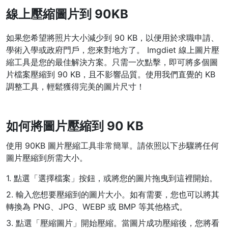
線上壓縮圖片到 90KB
WEBP 轉 PNG
線上將多個EBP影象轉換為PNG
如果您希望將照片大小減少到 90 KB，以便用於求職申請、
學術入學或政府門戶，您來對地方了。 Imgdiet 線上圖片壓
HEIC 轉 JPG
縮工具是您的最佳解決方案。只需一次點擊，即可將多個圖
將iPhone HEIC影象轉換為JPG
片檔案壓縮到 90 KB，且不影響品質。使用我們直覺的 KB
調整工具，輕鬆獲得完美的圖片尺寸！
RAW轉換器
轉換CR2、CR3、NEF、ARW、ORF、PEF、RAF、RAW轉換為JPG
格式
如何將圖片壓縮到 90 KB
PDF工具
使用 90KB 圖片壓縮工具非常簡單。請依照以下步驟將任何
JPG 轉 PDF
圖片壓縮到所需大小。
New
將JPG影象轉換為PDF檔案
1. 點選「選擇檔案」按鈕，或將您的圖片拖曳到這裡開始。
設定方向、邊距、頁面大小，並將多個影象合併到一個PDF或單獨的
檔案中
2. 輸入您想要壓縮到的圖片大小。如有需要，您也可以將其
轉換為 PNG、JPG、WEBP 或 BMP 等其他格式。
PDF 轉 JPG
New
3. 點選「壓縮圖片」開始壓縮。當圖片成功壓縮後，您將看
在幾秒鐘內將PDF轉換為高質量的JPG、PNG或Webp影象