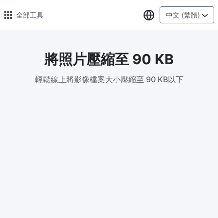
選擇語言
全部工具
中文 (繁體)
將照片壓縮至 90 KB
🔥 熱門 🔥
輕鬆線上將影像檔案大小壓縮至 90 KB以下
圖片格式轉換
輕鬆將PNG、WEBP、BMP、TIFF或RAW格式批量轉換為JPG
圖片壓縮
線上圖片壓縮，壓縮率最高可達80%
點數調整器
安全、免費、輕鬆地調整影像大小，保證高品質
照片壓縮到指定大小
將影像壓縮為20kb、50kb、100KB、200KB或任何其他大小