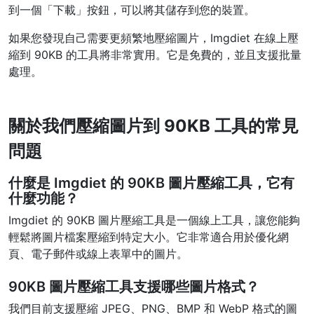
到一個「下載」按鈕，可以將其儲存到您的裝置。
PDF 合併
New
如果您發現自己需要更頻繁地壓縮圖片，Imgdiet 在線上壓
合併PDF檔案以建立單個PDF文件
縮到 90KB 的工具將非常實用。它是免費的，並且支援批量
處理。
PDF 拆分
New
我們的PDF拆分器允許您將PDF中的選定頁面拆分為單個檔案
關於我們壓縮圖片到 90KB 工具的常見
提取PDF中圖片
New
問題
在幾秒鐘內從PDF文件中獲取所有影象
刪除PDF頁數
什麼是 Imgdiet 的 90KB 圖片壓縮工具，它有
New
什麼功能？
從PDF文件中刪除指定頁面
Imgdiet 的 90KB 圖片壓縮工具是一個線上工具，讓您能夠
更多工具
輕鬆將圖片檔案壓縮到特定大小。它非常適合用於優化網
頁、電子郵件或線上表單中的圖片。
90KB 圖片壓縮工具支援哪些圖片格式？
我們目前支援壓縮 JPEG、PNG、BMP 和 WebP 格式的圖