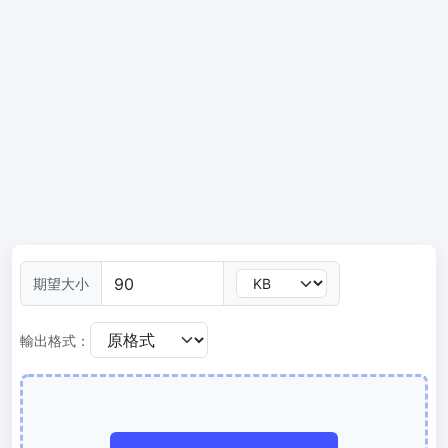
300 DPI 修改器
線上批次更改影像的 DPI
JPG 轉 PDF
將JPG、PNG、BMP、TIFF等影像轉換為PDF檔,
設定方向、邊距、頁面大小，並將多個影像合併到一個PDF或單獨的
檔案中
圖片壓縮
JPG 壓縮
批次壓縮JPG文件，並保持最佳品質
期望大小
PNG 壓縮
使用有損和無損壓縮方法來壓縮 PNG 影像
輸出格式：
GIF 壓縮
批次壓縮和減少GIF動畫檔案大小
WebP 壓縮