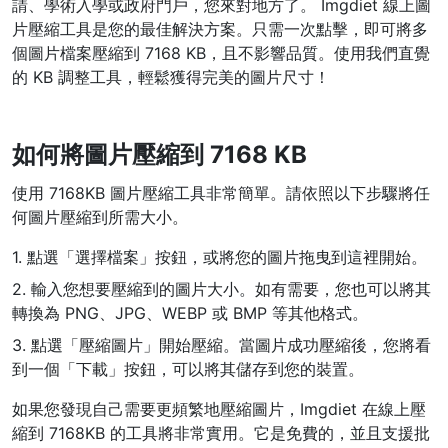
請、學術入學或政府門戶，您來對地方了。 Imgdiet 線上圖
片壓縮工具是您的最佳解決方案。只需一次點擊，即可將多
WEBP 轉 PNG
個圖片檔案壓縮到 7168 KB，且不影響品質。使用我們直覺
線上將多個EBP影象轉換為PNG
的 KB 調整工具，輕鬆獲得完美的圖片尺寸！
HEIC 轉 JPG
將iPhone HEIC影象轉換為JPG
如何將圖片壓縮到 7168 KB
RAW轉換器
使用 7168KB 圖片壓縮工具非常簡單。請依照以下步驟將任
轉換CR2、CR3、NEF、ARW、ORF、PEF、RAF、RAW轉換為JPG
何圖片壓縮到所需大小。
格式
1. 點選「選擇檔案」按鈕，或將您的圖片拖曳到這裡開始。
PDF工具
2. 輸入您想要壓縮到的圖片大小。如有需要，您也可以將其
JPG 轉 PDF
轉換為 PNG、JPG、WEBP 或 BMP 等其他格式。
New
將JPG影象轉換為PDF檔案
3. 點選「壓縮圖片」開始壓縮。當圖片成功壓縮後，您將看
設定方向、邊距、頁面大小，並將多個影象合併到一個PDF或單獨的
檔案中
到一個「下載」按鈕，可以將其儲存到您的裝置。
如果您發現自己需要更頻繁地壓縮圖片，Imgdiet 在線上壓
PDF 轉 JPG
New
縮到 7168KB 的工具將非常實用。它是免費的，並且支援批
在幾秒鐘內將PDF轉換為高質量的JPG、PNG或Webp影象