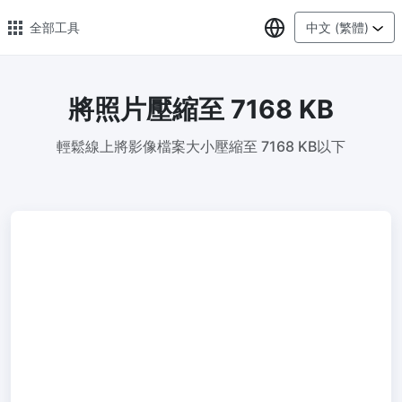
選擇語言
全部工具
中文 (繁體)
將照片壓縮至 7168 KB
🔥 熱門 🔥
輕鬆線上將影像檔案大小壓縮至 7168 KB以下
圖片格式轉換
輕鬆將PNG、WEBP、BMP、TIFF或RAW格式批量轉換為JPG
圖片壓縮
線上圖片壓縮，壓縮率最高可達80%
點數調整器
安全、免費、輕鬆地調整影像大小，保證高品質
照片壓縮到指定大小
將影像壓縮為20kb、50kb、100KB、200KB或任何其他大小