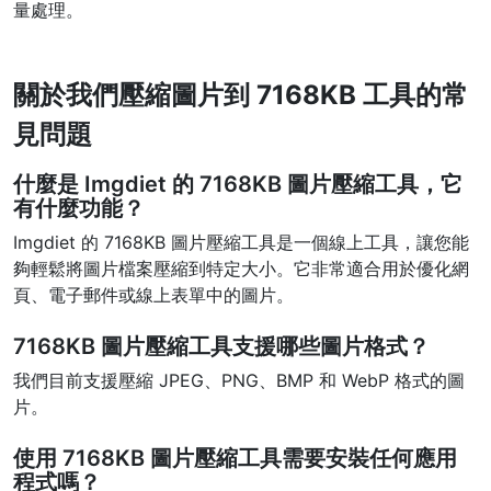
量處理。
PDF 合併
New
合併PDF檔案以建立單個PDF文件
關於我們壓縮圖片到 7168KB 工具的常
PDF 拆分
New
見問題
我們的PDF拆分器允許您將PDF中的選定頁面拆分為單個檔案
什麼是 Imgdiet 的 7168KB 圖片壓縮工具，它
提取PDF中圖片
有什麼功能？
New
在幾秒鐘內從PDF文件中獲取所有影象
Imgdiet 的 7168KB 圖片壓縮工具是一個線上工具，讓您能
夠輕鬆將圖片檔案壓縮到特定大小。它非常適合用於優化網
刪除PDF頁數
New
頁、電子郵件或線上表單中的圖片。
從PDF文件中刪除指定頁面
7168KB 圖片壓縮工具支援哪些圖片格式？
更多工具
我們目前支援壓縮 JPEG、PNG、BMP 和 WebP 格式的圖
片。
使用 7168KB 圖片壓縮工具需要安裝任何應用
程式嗎？