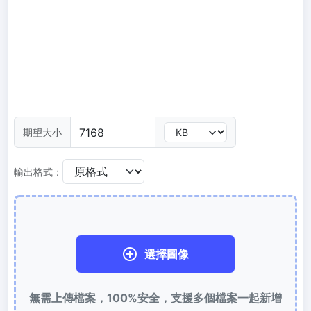
300 DPI 修改器
線上批次更改影像的 DPI
JPG 轉 PDF
將JPG、PNG、BMP、TIFF等影像轉換為PDF檔,
設定方向、邊距、頁面大小，並將多個影像合併到一個PDF或單獨的
檔案中
圖片壓縮
期望大小
JPG 壓縮
輸出格式：
批次壓縮JPG文件，並保持最佳品質
PNG 壓縮
使用有損和無損壓縮方法來壓縮 PNG 影像
選擇圖像
GIF 壓縮
批次壓縮和減少GIF動畫檔案大小
無需上傳檔案，100%安全，支援多個檔案一起新增
WebP 壓縮