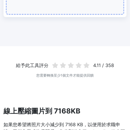
使用有損和無損壓縮方法來壓縮 WebP 影像
圖片壓縮到 50KB
輕鬆批次壓縮
JPG、PNG、WEBP
檔案至 50KB
圖片壓縮到 100KB
輕鬆批次壓縮
JPG、PNG、WEBP
檔案至 100KB
圖片格式轉換
給予此工具評分
4.11 / 358
PNG 轉 JPG
您需要轉換至少1個文件才能提供回饋
快速易用的 PNG 轉 JPG工具。 線上將多個 PNG 影象轉換為 JPG
JPG 轉 PNG
線上快速將多個JPG圖片轉PNG格式，瀏覽器技術處理，無需上傳到
伺服器
線上壓縮圖片到 7168KB
WEBP 轉 JPG
如果您希望將照片大小減少到 7168 KB，以便用於求職申
線上將多張個WEBP圖片轉換為JPG